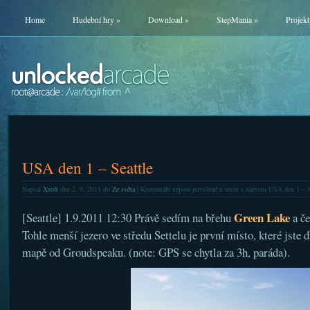
Home
Hudební hry
»
Download
»
StepMania
»
Projekt
USA den 1 – Seattle
Napsal
Xsoft
dne 2. 9. 2011 do
Ze světa
|
Komentáře nejsou povolené
u textu s názvem USA den 1 – S
Green Lake
[Seattle] 1.9.2011 12:30 Právě sedím na břehu
a če
Tohle menší jezero ve středu Settelu je první místo, které jste 
mapě od Groudspeaku. (note: GPS se chytla za 3h, paráda).