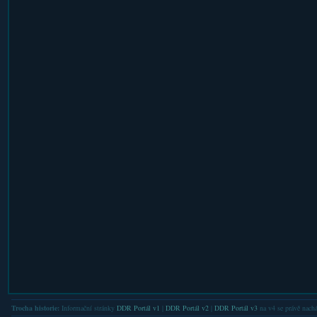
Trocha historie:
Informační stránky
DDR Portál v1
|
DDR Portál v2
|
DDR Portál v3
na v4 se právě nachá