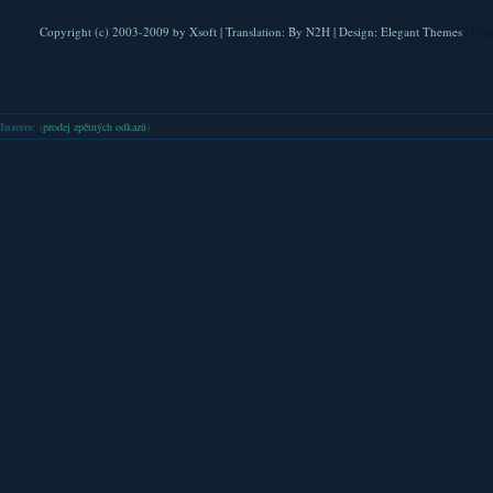
Copyright (c) 2003-2009 by
Xsoft
| Translation:
By N2H
| Design:
Elegant Themes
| Pla
Inzerce
: (
prodej zpětných odkazů
)