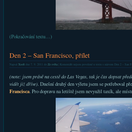
(Pokračování textu…)
Den 2 – San Francisco, přílet
Napsal
Xsoft
dne 7. 9. 2011 do
Ze světa
|
Komentáře nejsou povolené
u textu s názvem Den 2 – San Fra
(note: jsem právě na cestě do Las Vegas, tak je čas dopsat předc
vidět již dříve)
. Dnešní druhý den výletu jsem se potřeboval pře
Francisca
. Pro dopravu na letiště jsem nevyužil taxík, ale míst