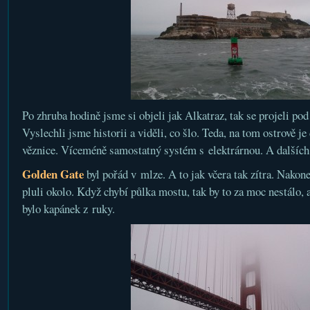
Po zhruba hodině jsme si objeli jak Alkatraz, tak se projeli p
Vyslechli jsme historii a viděli, co šlo. Teda, na tom ostrově je 
věznice. Víceméně samostatný systém s elektrárnou. A dalších 
Golden Gate
byl pořád v mlze. A to jak včera tak zítra. Nakonec
pluli okolo. Když chybí půlka mostu, tak by to za moc nestálo, a
bylo kapánek z ruky.