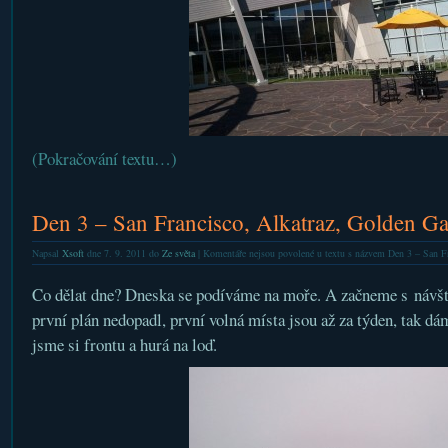
(Pokračování textu…)
Den 3 – San Francisco, Alkatraz, Golden Ga
Napsal
Xsoft
dne 7. 9. 2011 do
Ze světa
|
Komentáře nejsou povolené
u textu s názvem Den 3 – San Fr
Co dělat dne? Dneska se podíváme na moře. A začneme s návš
první plán nedopadl, první volná místa jsou až za týden, tak dá
jsme si frontu a hurá na loď.