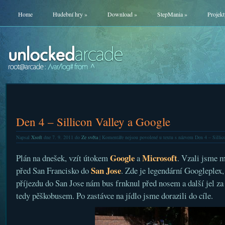
Home
Hudební hry
»
Download
»
StepMania
»
Projekt
Den 4 – Sillicon Valley a Google
Napsal
Xsoft
dne 7. 9. 2011 do
Ze světa
|
Komentáře nejsou povolené
u textu s názvem Den 4 – Sillic
Google
Microsoft
Plán na dnešek, vzít útokem
a
. Vzali jsme m
San Jose
před San Francisko do
. Zde je legendární Googleplex,
příjezdu do San Jose nám bus frnknul před nosem a další jel za
tedy pěškobusem. Po zastávce na jídlo jsme dorazili do cíle.