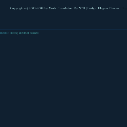
Copyright (c) 2003-2009 by
Xsoft
| Translation:
By N2H
| Design:
Elegant Themes
| Pla
Inzerce
: (
prodej zpětných odkazů
)