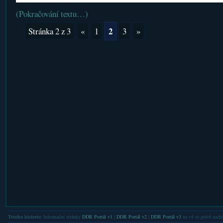
(Pokračování textu…)
2
Stránka 2 z 3
«
1
3
»
Trocha historie:
Informační stránky
DDR Portál v1
|
DDR Portál v2
|
DDR Portál v3
na v4 se právě nachá