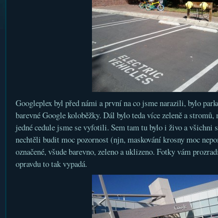
Googleplex byl před námi a první na co jsme narazili, bylo park
barevné Google koloběžky. Dál bylo teda více zeleně a stromů, 
jedné cedule jsme se vyfotili. Sem tam tu bylo i živo a všichni
nechtěli budit moc pozornost (njn, maskování krosny moc nep
označené, všude barevno, zeleno a uklizeno. Fotky vám prozradí 
opravdu to tak vypadá.