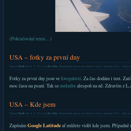
(Pokračování textu…)
USA – fotky za první dny
Napsal
Xsoft
dne 6. 9. 2011 do
Ze světa
|
Komentáře nejsou povolené
u textu s názvem USA – fotky z
Fotky za první dny jsou ve
fotogalerii
. Za čas dodám i text. Zat
moc času na psaní. Tak se
mrkněte
alespoň na ně. Zdravím z L.
USA – Kde jsem
Napsal
Xsoft
dne 4. 9. 2011 do
Ze světa
|
Komentáře nejsou povolené
u textu s názvem USA – Kde js
Google Latitude
Zapínám
ať můžete vidět kde jsem. Případně 