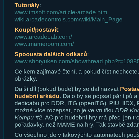
Tutoriály
:
www.tmsoft.com/article-arcade.htm
wiki.arcadecontrols.com/wiki/Main_Page
Koupit/postavit
:
www.arcadecab.com/
www.mameroom.com/
Spoousta dalšich odkazů
:
www.shoryuken.com/showthread.php?t=1088
Celkem zajímavé čtení, a pokud číst nechcete,
obrázky.
Další díl (pokud bude) by se dal nazvat
Postav
hudební arkádu
. Dalo by se popsat pár tipů a
dedicabu pro DDR, ITG (openITG), PIU, IIDX, P
možné více rozepsat, co je ve vnitřku
DDR Ko
Kompu #2
. AC pro hudební hry má přeci jen tr
pořadavky, než MAME na hry. Tak stavbě zdar 
Co všechno jde v takovýchto automatech pouště