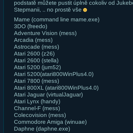
podstatě můžete pustit úplně cokoliv od Jukeb
Stepmanii, .. no prostě vše
Mame (command line mame.exe)
3DO (freedo)
Adventure Vision (mess)
Arcadia (mess)
Astrocade (mess)
Atari 2600 (z26)
Atari 2600 (stella)
Atari 5200 (jum52)
Atari 5200(atari800WinPlus4.0)
Atari 7800 (mess)
Atari 800XL (atari800WinPlus4.0)
Atari Jaguar (virtualJaguar)
Atari Lynx (handy)
Channel-F (mess)
Colecovision (mess)
Commodore Amiga (winuae)
Daphne (daphne.exe)