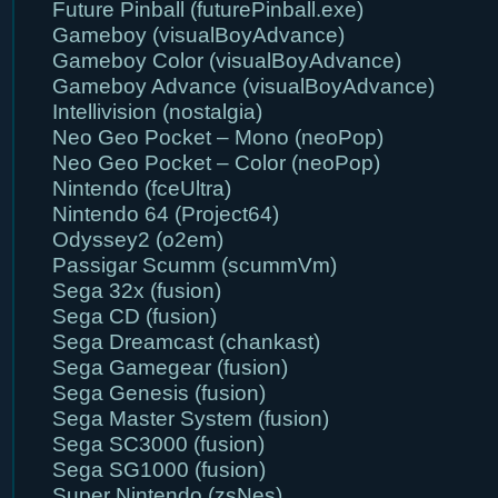
Future Pinball (futurePinball.exe)
Gameboy (visualBoyAdvance)
Gameboy Color (visualBoyAdvance)
Gameboy Advance (visualBoyAdvance)
Intellivision (nostalgia)
Neo Geo Pocket – Mono (neoPop)
Neo Geo Pocket – Color (neoPop)
Nintendo (fceUltra)
Nintendo 64 (Project64)
Odyssey2 (o2em)
Passigar Scumm (scummVm)
Sega 32x (fusion)
Sega CD (fusion)
Sega Dreamcast (chankast)
Sega Gamegear (fusion)
Sega Genesis (fusion)
Sega Master System (fusion)
Sega SC3000 (fusion)
Sega SG1000 (fusion)
Super Nintendo (zsNes)