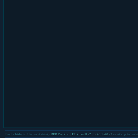
Trocha historie:
Informační stránky
DDR Portál v1
|
DDR Portál v2
|
DDR Portál v3
na v4 se právě nachá