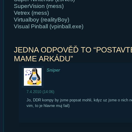
SuperVision (mess)
Vetrex (mess)
Virtualboy (realityBoy)
Visual Pinball (vpinball.exe)
JEDNA ODPOVĚĎ TO “POSTAVTE
MAME ARKÁDU”
Sniper
7.4.2010 (14:06)
Jo, DDR kompy by jsme popsat mohli, kdyz uz jsme o nich neu
vim, to je hlavne muj fail)