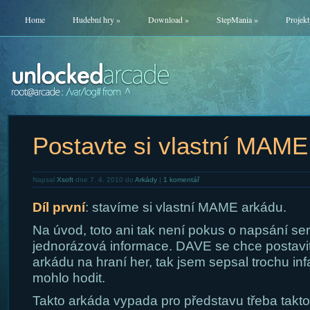
Home
Hudební hry
»
Download
»
StepMania
»
Projekt
Postavte si vlastní MAME
Napsal
Xsoft
dne 7. 4. 2010 do
Arkády
|
1 komentář
Díl první
: stavíme si vlastní MAME arkádu.
Na úvod, toto ani tak není pokus o napsání ser
jednorázová informace. DAVE se chce postavit
arkádu na hraní her, tak jsem sepsal trochu in
mohlo hodit.
Takto arkáda vypada pro představu třeba takto