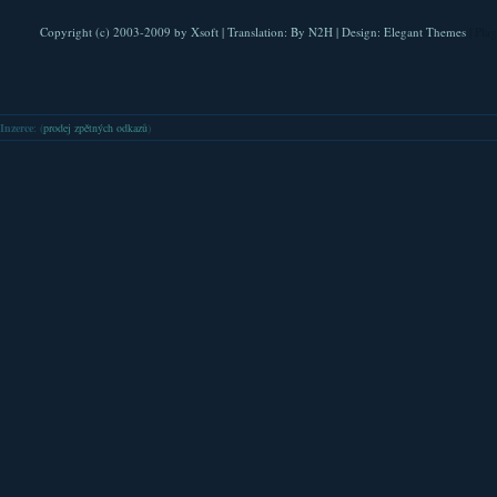
Copyright (c) 2003-2009 by
Xsoft
| Translation:
By N2H
| Design:
Elegant Themes
| Pla
Inzerce
: (
prodej zpětných odkazů
)