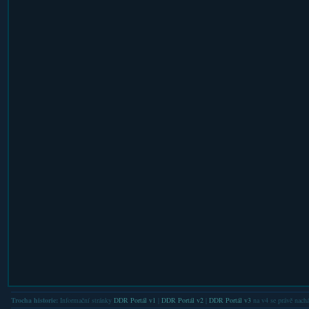
Trocha historie:
Informační stránky
DDR Portál v1
|
DDR Portál v2
|
DDR Portál v3
na v4 se právě nachá