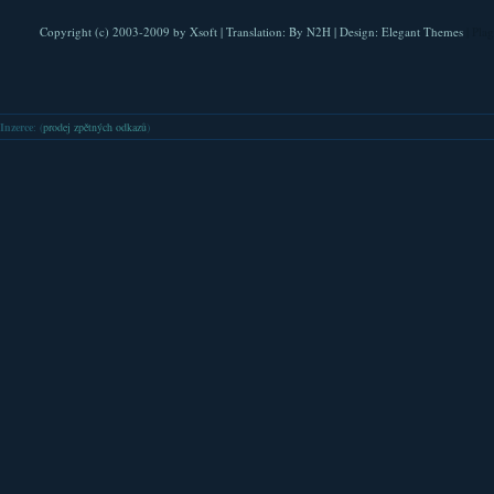
Copyright (c) 2003-2009 by
Xsoft
| Translation:
By N2H
| Design:
Elegant Themes
| Pla
Inzerce
: (
prodej zpětných odkazů
)