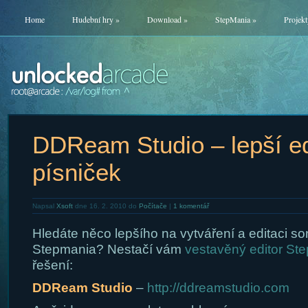
Home
Hudební hry
»
Download
»
StepMania
»
Projekt
DDReam Studio – lepší ed
písniček
Napsal
Xsoft
dne 16. 2. 2010 do
Počítače
|
1 komentář
Hledáte něco lepšího na vytváření a editaci s
Stepmania? Nestačí vám
vestavěný editor St
řešení:
DDReam Studio
–
http://ddreamstudio.com