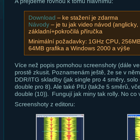
A přejdeme rovnou k tomu hlavnímu:
Download
– ke stažení je zdarma
Návody
– je tu jak video návod (anglicky,
základní+pokročilá příručka
Minimální požadavky: 1GHz CPU, 256M
64MB grafika a Windows 2000 a výše
Více než popis pomohou screenshoty (dále ve č
prostě zkusit. Poznamenám ještě, že se v něm d
DDR/ITG skladby (jak single pro 4 směry, solo
double pro 8). Ale také PIU (takže 5 směrů, vče
double (10)). Fungují jak miny tak rolly. No co 
Screenshoty z editoru: