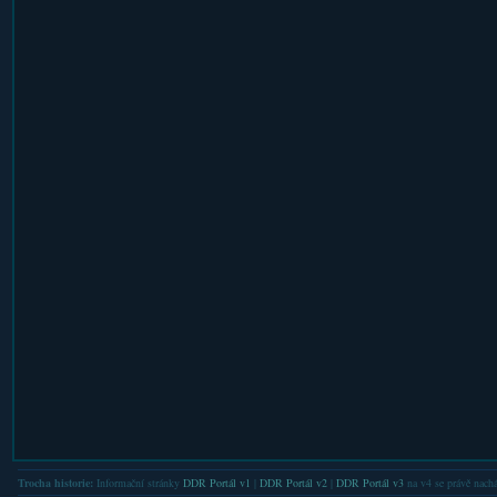
Trocha historie:
Informační stránky
DDR Portál v1
|
DDR Portál v2
|
DDR Portál v3
na v4 se právě nachá