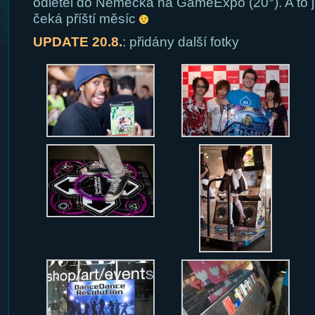
odletěl do Německa na GameExpo (20°). A to j
čeká příští měsíc
UPDATE 20.8.
: přidány další fotky