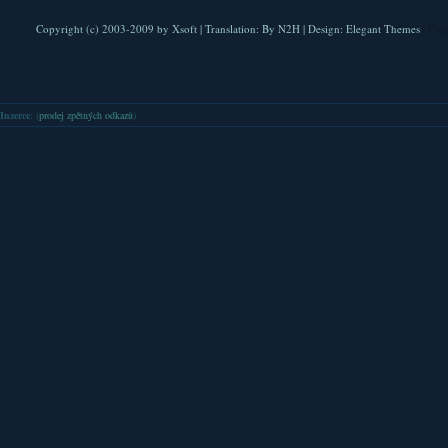
Copyright (c) 2003-2009 by
Xsoft
| Translation:
By N2H
| Design:
Elegant Themes
| Pla
Inzerce
: (
prodej zpětných odkazů
)