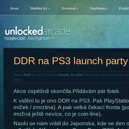
Home
Hudební hry
»
Download
»
StepMania
»
Projekt
DDR na PS3 launch party 
Napsal
Xsoft
dne 16. 8. 2010 do
Konzole
,
Ze světa
|
Komentáře nejsou povolené
u te
(fotky)
Akce úspěšně skončila.Přidávám pár fotek.
K vidění tu je ono DDR na PS3. Pak PlayStati
míček / zmrzlina). A pak velká čekací fronta (po
možná ještě nevíce, co je coin-line).
Naoki se nám vrátil do Japonska, kde se den oh