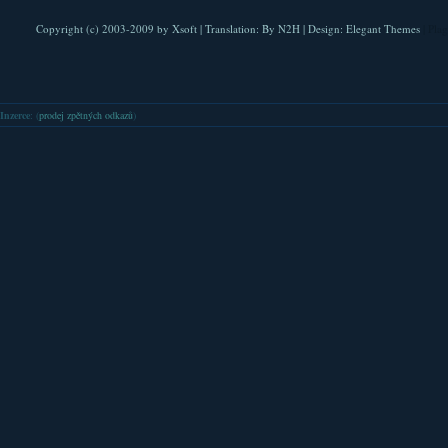
Copyright (c) 2003-2009 by
Xsoft
| Translation:
By N2H
| Design:
Elegant Themes
| Pla
Inzerce
: (
prodej zpětných odkazů
)