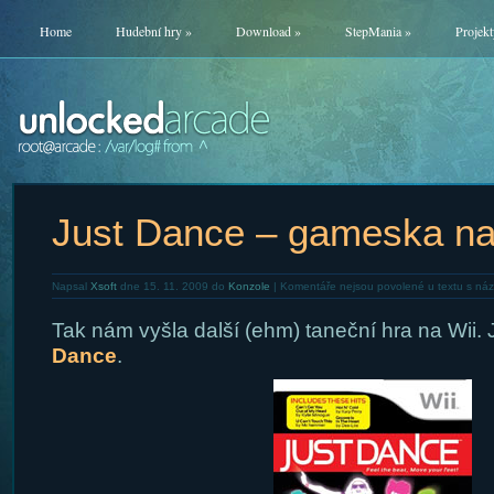
Home
Hudební hry
»
Download
»
StepMania
»
Projekt
Just Dance – gameska na
Napsal
Xsoft
dne 15. 11. 2009 do
Konzole
|
Komentáře nejsou povolené
u textu s ná
Tak nám vyšla další (ehm) taneční hra na Wii
Dance
.