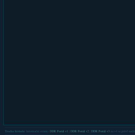
Trocha historie:
Informační stránky
DDR Portál v1
|
DDR Portál v2
|
DDR Portál v3
na v4 se právě nachá