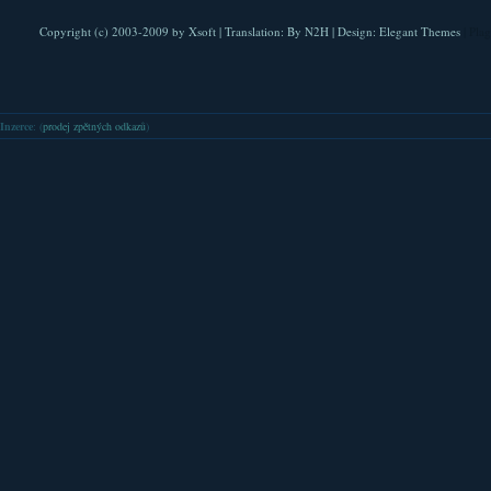
Copyright (c) 2003-2009 by
Xsoft
| Translation:
By N2H
| Design:
Elegant Themes
| Pla
Inzerce
: (
prodej zpětných odkazů
)