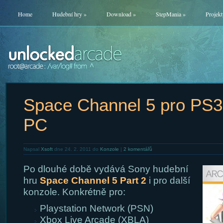
Home
Hudební hry
»
Download
»
StepMania
»
Projekt
Space Channel 5 pro PS3
PC
Napsal
Xsoft
dne 24. 2. 2011 do
Konzole
|
2 komentářů
Po dlouhé době vydává Sony hudební
hru
Space Channel 5 Part 2
i pro další
konzole. Konkrétně pro:
Playstation Network (PSN)
Xbox Live Arcade (XBLA)