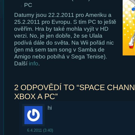
PC
Datumy jsou 22.2.2011 pro Ameriku a
25.2.2011 pro Evropu. S tím PC to ještě
ověřím. Hra by také mohla vyjít v HD
verzi. No, je jen dobře, že se Ulala
podívá dále do světa. Na Wii pořád nic
(jen má sem tam song v Samba de
Amigo nebo pobíhá v Sega Tenise).
Další
info
.
2 ODPOVĚDÍ TO “SPACE CHANNE
XBOX A PC”
hi
6.4.2011 (3:40)