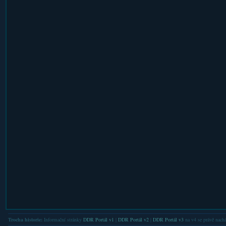
Trocha historie:
Informační stránky
DDR Portál v1
|
DDR Portál v2
|
DDR Portál v3
na v4 se právě nachá