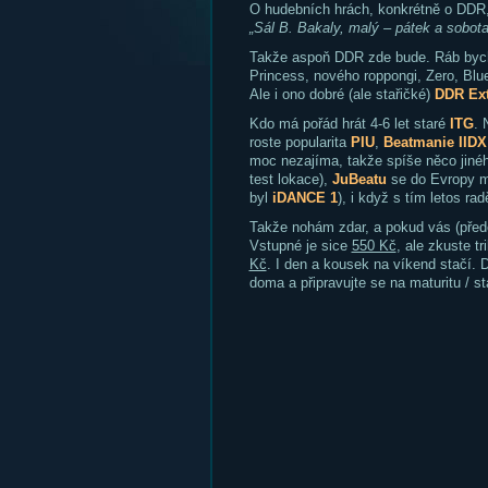
O hudebních hrách, konkrétně o DDR
„Sál B. Bakaly, malý – pátek a sobota
Takže aspoň DDR zde bude. Ráb bych
Princess, nového roppongi, Zero, Blue
Ale i ono dobré (ale stařičké)
DDR Ex
Kdo má pořád hrát 4-6 let staré
ITG
. 
roste popularita
PIU
,
Beatmanie IIDX
moc nezajíma, takže spíše něco jiné
test lokace),
JuBeatu
se do Evropy m
byl
iDANCE 1
), i když s tím letos rad
Takže nohám zdar, a pokud vás (před
Vstupné je sice
550 Kč
, ale zkuste t
Kč
. I den a kousek na víkend stačí. 
doma a připravujte se na maturitu / st