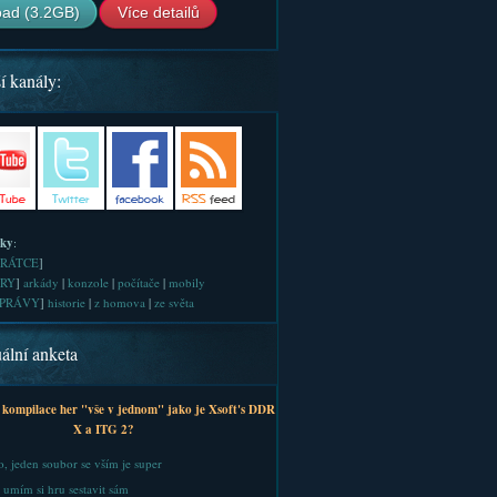
ad (3.2GB)
Více detailů
í kanály:
iky
:
RÁTCE
]
RY
]
arkády
|
konzole
|
počítače
|
mobily
PRÁVY
]
historie
|
z homova
|
ze světa
ální anketa
 kompilace her "vše v jednom" jako je Xsoft's DDR
X a ITG 2?
, jeden soubor se vším je super
 umím si hru sestavit sám