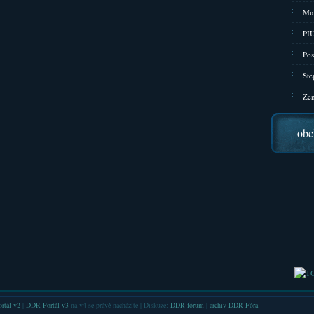
Mu
PIU
Pos
Ste
Zen
obc
rtál v2
|
DDR Portál v3
na v4 se právě nacházíte | Diskuze:
DDR fórum
|
archiv DDR Fóra