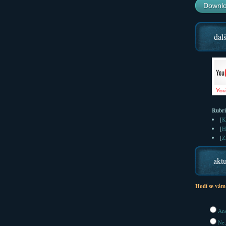
Downlo
dalš
Rubr
[
K
[
H
[
Z
aktu
Hodí se vám
Ano
Ne,