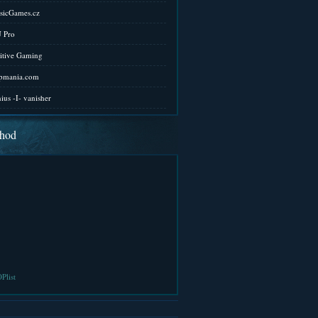
sicGames.cz
 Pro
itive Gaming
pmania.com
ius -I- vanisher
hod