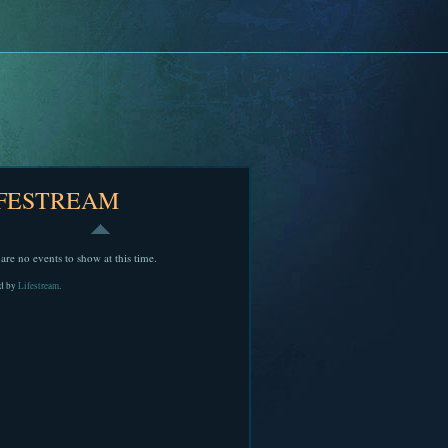
IFESTREAM
are no events to show at this time.
d by
Lifestream
.