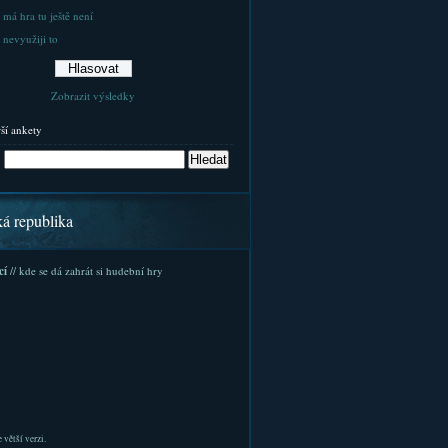
 má hra tu ještě není
 nevyužiji to
Zobrazit výsledky
rší ankety
ká republika
cí
// kde se dá zahrát si hudební hry
 větší verzi.