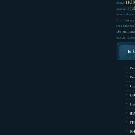
iid
idance
ju
japan2013
mungyodance
piu
pnm
ppp
roc
rock band
stepmani
utacchi
vanoc
lin
Bea
Bem
Cze
DD
Hud
iD
ITG
Kyl