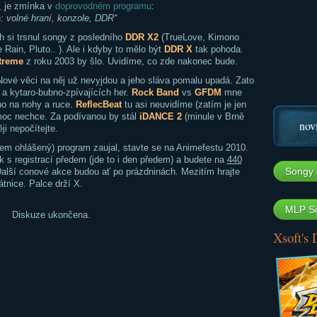
, je zmínka v
doprovodném programu
:
: volné hraní, konzole, DDR“
 si trsnul songy z posledního
DDR X2
(TrueLove, Kimono
 Rain, Pluto.. ). Ale i kdyby to mělo být
DDR X
tak pohoda.
treme
z roku 2003 by šlo. Uvidíme, co zde nakonec bude.
Nové věci na něj už nevyjdou a jeho sláva pomalu upadá. Zato
a kytaro-bubno-zpívajících her.
Rock Band
vs
GFDM
mne
ho na nohy a ruce.
ReflecBeat
tu asi neuvidíme (zatím je jen
oc nechce. Za podívanou by stál
iDANCE 2
(minule v Brně
nov
ěji nepočítejte.
em ohlášený) program zaujal, stavte se na Animefestu 2010.
rik s registrací předem (jde to i den předem) a budete na
440
Songy 
Další conové akce budou ať po prázdninách. Mezitím hrajte
átnice. Palce drží X.
MLP So
Diskuze ukončena.
Xsoft's