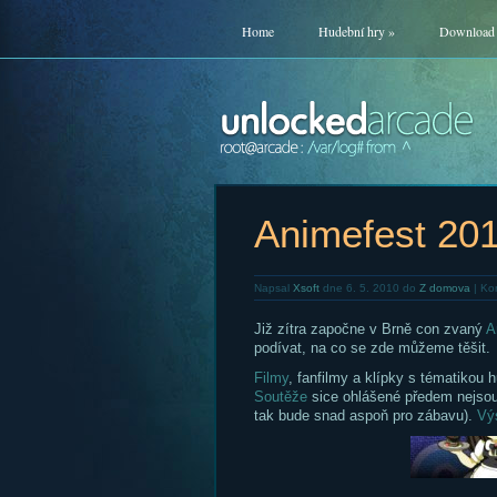
Home
Hudební hry
»
Download
Animefest 201
Napsal
Xsoft
dne 6. 5. 2010 do
Z domova
|
Ko
Již zítra započne v Brně con zvaný
A
podívat, na co se zde můžeme těšit.
Filmy
, fanfilmy a klípky s tématikou
Soutěže
sice ohlášené předem nejsou,
tak bude snad aspoň pro zábavu).
Vý