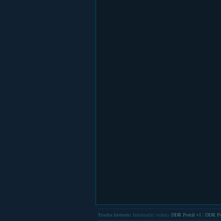
Trocha historie:
Informační stránky
DDR Portál v1
|
DDR Po