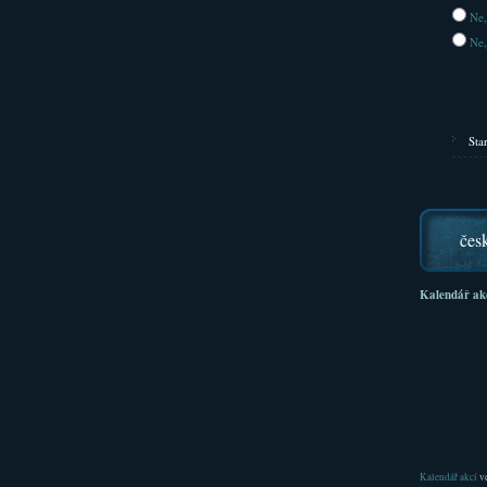
Ne,
Ne,
Sta
čes
Kalendář ak
Kalendář akcí
ve