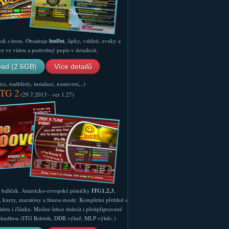
ček s hrou. Obsahuje
hudbu
, šipky, vzhled, zvuky a
ce ve videu a podrobný popis v detailech.
ad (2.6GB)
Více detailů
e, nadhledy, instalace, nastavení,..)
ITG 2
(29.7.2013 - ver 1.27)
ý balíček. Americko-evropské písničky
ITG1,2,3
,
, kurzy, maratóny a fitness mode. Kompletní přehled s
ideu i článku. Možno lehce dohrát i předpřipravené
ší hudbou (ITG Rebirth, DDR výbeř, MLP výběr..)