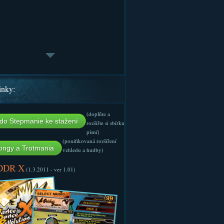
inky:
(doplňte a
do Stepmanie ke stažení
rozšiřte si sbírku
písní)
(ponifikovaná rozšíření
ngy a Trotmania
vzhledu a hudby)
 DDR X
(1.3.2011 - ver 1.01)