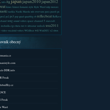
x
japan
japan2010
japan2012
itg
info
beat
kinect
kinec
konami style
Kyle Ward
mlp
mozarc
naoki
naokia
Naoki Maeda
nds
overvans
para
paseli
pc
reflecbeat
ps3
ReRave
pro2
ps2
psp
quad
quad4itg
rb
kband
song
space channel 5
sound voltex
starcraft
a
usa2011
technika
tgs
tnt
unlock
theia
tv
ultrastar
wii
e
video
vocaloid
voltex
WGiBeat
WinDEU
x2
xbox
kovník obecný
tmania.cz
anistyle.com
ch-DDR.info
R Freak
ebniHry.cz
ANCE
 Freak
e Ward