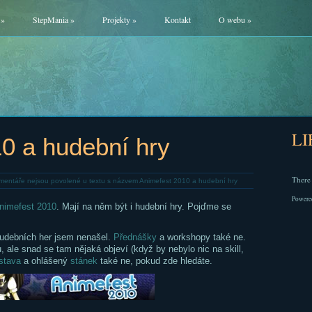
»
StepMania
»
Projekty
»
Kontakt
O webu
»
L
0 a hudební hry
There 
mentáře nejsou povolené
u textu s názvem Animefest 2010 a hudební hry
Powere
nimefest 2010
. Mají na něm být i hudební hry. Pojďme se
 hudebních her jsem nenašel.
Přednášky
a workshopy také ne.
 ale snad se tam nějaká objeví (když by nebylo nic na skill,
stava
a ohlášený
stánek
také ne, pokud zde hledáte.