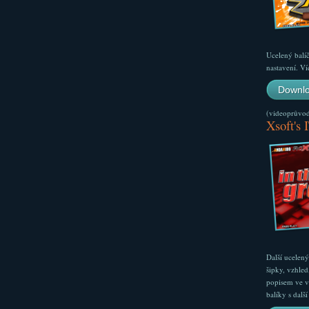
Ucelený balí
nastavení. Ví
Downlo
(videoprůvodc
Xsoft's 
Další ucelen
šipky, vzhled
popisem ve v
balíky s dal