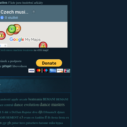
ation
// kde jsou hudební arkády
Czech music machine locations
na větší mapě
ránek a podporu
te
přispět
libovolnou
y
beatmania
android
apple
BEMANI
arcade
BEMANI
dance masters
dance evolution
ce central
djh
 S
ddr x
DefJam Rapstar
diva
DJmaniaX
djmax
e3
ff
-AMUSEMENT
evans
ex
fanfilm
ffs
fiesta
fiesta ex
m
gh
ggr
guitar hero
guitarhero
hatsune miku
hypaa