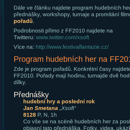
Dále ve článku najdete program hudebních he
přednášky, workshopy, turnaje a promítání fil
pořadů
.
Podrobnosti přímo z FF2010 najdete na
Twitteru:
www.twitter.com/xsoft
Více na:
http://www.festivalfantazie.cz/
Program hudebních her na FF20
Zde je program pořadů. Konkrétní časy najdet
FF2010. Pořady mají hodinu, turnajde dvě hodiny
dílky.
Přednášky
hudební hry a poslední rok
Jan Smetana
„Xsoft“
8128
P, N, 1h
Co vše se na scéně hudebních her za pos
objasní tato přednáška. Fotky, videa, ukázk