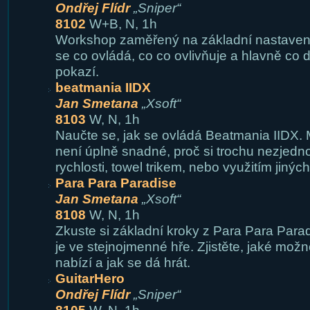
Ondřej Flídr
„Sniper“
8102
W+B, N, 1h
Workshop zaměřený na základní nastavení
se co ovládá, co co ovlivňuje a hlavně co d
pokazí.
beatmania IIDX
Jan Smetana
„Xsoft“
8103
W, N, 1h
Naučte se, jak se ovládá Beatmania IIDX. 
není úplně snadné, proč si trochu nezjedn
rychlosti, towel trikem, nebo využitím jiný
Para Para Paradise
Jan Smetana
„Xsoft“
8108
W, N, 1h
Zkuste si základní kroky z Para Para Parad
je ve stejnojmenné hře. Zjistěte, jaké mož
nabízí a jak se dá hrát.
GuitarHero
Ondřej Flídr
„Sniper“