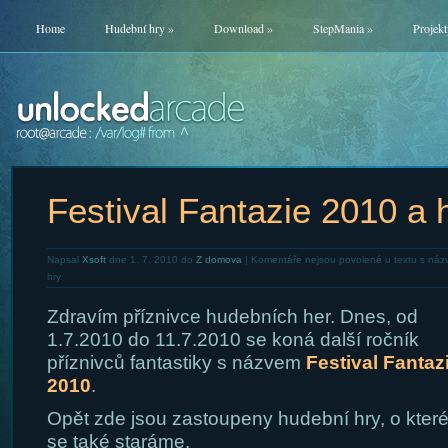
Home
Hudební hry
»
Download
»
StepMania
»
Projekt
Festival Fantazie 2010 a 
Napsal
Xsoft
dne 1. 7. 2010 do
Z domova
|
Komentáře nejsou povolené
u textu s náz
hry
Zdravím příznivce hudebních her. Dnes, od
1.7.2010 do 11.7.2010 se koná další ročník
příznivců fantastiky s názvem
Festival Fantaz
2010
.
Opět zde jsou zastoupeny hudební hry, o kter
se také staráme.