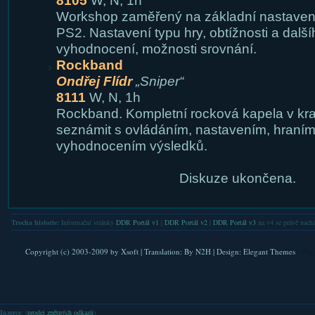
8105
W, N, 1h
Workshop zaměřený na základní nastavení
PS2. Nastavení typu hry, obtížnosti a další
vyhodnocení, možnosti srovnání.
Rockband
Ondřej Flídr
„Sniper“
8111
W, N, 1h
Rockband. Kompletní rocková kapela v krab
seznámit s ovládáním, nastavením, hraním
vyhodnocením výsledků.
Diskuze ukončena.
Trocha historie:
Informační stránky
DDR Portál v1
|
DDR Portál v2
|
DDR Portál v3
na v4 se právě nachá
Copyright (c) 2003-2009 by
Xsoft
| Translation:
By N2H
| Design:
Elegant Themes
| Pla
Inzerce
: (
prodej zpětných odkazů
)