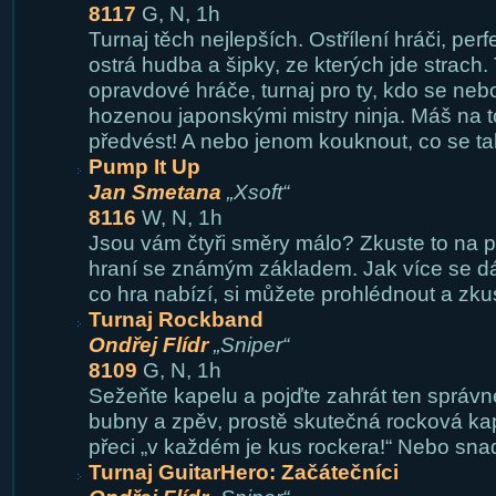
8117
G, N, 1h
Turnaj těch nejlepších. Ostřílení hráči, per
ostrá hudba a šipky, ze kterých jde strach. 
opravdové hráče, turnaj pro ty, kdo se nebo
hozenou japonskými mistry ninja. Máš na t
předvést! A nebo jenom kouknout, co se ta
Pump It Up
Jan Smetana
„Xsoft“
8116
W, N, 1h
Jsou vám čtyři směry málo? Zkuste to na p
hraní se známým základem. Jak více se dá 
co hra nabízí, si můžete prohlédnout a zku
Turnaj Rockband
Ondřej Flídr
„Sniper“
8109
G, N, 1h
Sežeňte kapelu a pojďte zahrát ten správne
bubny a zpěv, prostě skutečná rocková ka
přeci „v každém je kus rockera!“ Nebo sna
Turnaj GuitarHero: Začátečníci