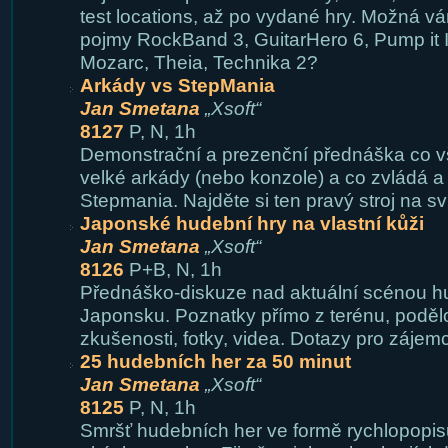
test locations, až po vydané hry. Možná 
pojmy RockBand 3, GuitarHero 6, Pump it Ip
Mozarc, Theia, Technika 2?
Arkády vs StepMania
Jan Smetana
„Xsoft“
8127
P, N, 1h
Demonstrační a prezenční přednáška co v
velké arkády (nebo konzole) a co zvládá a
Stepmania. Najděte si ten pravý stroj na svů
Japonské hudební hry na vlastní kůži
Jan Smetana
„Xsoft“
8126
P+B, N, 1h
Přednáško-diskuze nad aktuální scénou h
Japonsku. Poznatky přímo z terénu, poděl
zkušenosti, fotky, videa. Dotazy pro zájemc
25 hudebních her za 50 minut
Jan Smetana
„Xsoft“
8125
P, N, 1h
Smršť hudebních her ve formě rychlopopi