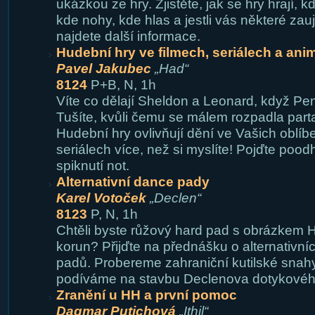
ukázkou ze hry. Zjistěte, jak se hry hrají, 
kde nohy, kde hlas a jestli vás některé zauj
najdete další informace.
Hudební hry ve filmech, seriálech a ani
Pavel Jakubec
„Had“
8124
P+B, N, 1h
Víte co dělají Sheldon a Leonard, když Pe
Tušíte, kvůli čemu se málem rozpadla par
Hudební hry ovlivňují dění ve Vašich oblíb
seriálech více, než si myslíte! Pojďte poodh
spiknutí not.
Alternativní dance pady
Karel Votoček
„Declen“
8123
P, N, 1h
Chtěli byste růžový hard pad s obrázkem He
korun? Přijďte na přednášku o alternativn
padů. Probereme zahraniční kutilské snah
podíváme na stavbu Declenova dotykovéh
Zranění u HH a první pomoc
Dagmar Putichová
„Ithil“