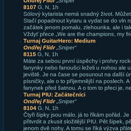
Ondřej Flídr
„Sniper“
8107
G, N, 1h
Sólový kytarista nemá snadný život. Může
Stačí popadnout kytaru a vydat se do vln 
začátek jenom pomalu, zlehounka, ale i ta
Vždyť přece „We are the champions, my fri
Turnaj GuitarHero: Medium
Ondřej Flídr
„Sniper“
8115
G, N, 1h
Máte za sebou první úspěchy i prohry roc
fanynky nebo fanoušci leželi u nohou ale už
jeviště. Je na čase se posunout na další úr
písničky, ale o to příjemnější na poslech. A
fanynek před šatnou. A o tom to přeci je, n
Turnaj PIU: Začátečníci
Ondřej Flídr
„Sniper“
8104
G, N, 1h
Čtyři šipky jsou málo, já to říkám pořád. J
přitvrdit a zkusit složitější PIU. Pět šipek,
jenom dvě nohy. A tomu se říká výzva přát