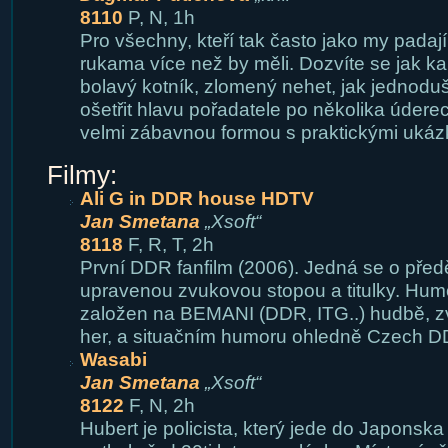
8110
P, N, 1h
Pro všechny, kteří tak často jako my padaj
rukama více než by měli. Dozvíte se jak k
bolavý kotník, zlomený nehet, jak jednoduše
ošetřit hlavu pořadatele po několika úder
velmi zábavnou formou s praktickými ukáz
Filmy:
Ali G in DDR house HDTV
Jan Smetana
„Xsoft“
8118
F, R, T, 2h
První DDR fanfilm (2006). Jedná se o předě
upravenou zvukovou stopou a titulky. Humor
založen na BEMANI (DDR, ITG..) hudbě, z
her, a situačním humoru ohledně Czech DD
Wasabi
Jan Smetana
„Xsoft“
8122
F, N, 2h
Hubert je policista, který jede do Japonsk