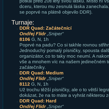
potkal před 20ti lety svou lásku. Místo ní 
dceru, kterou mu zesnulá láska zanechala. 
se poprvé na plátně objevilo DDR).
Turnaje:
DDR Quad: Začátečnící
Ondřej Flídr
„Sniper“
8106
G, N, 1h
Poprvé na padu? Co si takhle rovnou střihn
Jednoduchý pomalý písničky, spousta dalš
organizátor, co to taky moc neumí. A nako
vše a mnohem víc na našem jedinečném tu
začátečníky.
DDR Quad: Medium
Ondřej Flídr
„Sniper“
8112
G, N, 1h
Už trochu těžší písničky, ale o to větší leg
dokázat, že na to máte a vyhrát některou z
DDR Quad: Hard
Ondřej Flídr
„Sniper“