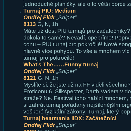
jednoduché písničky, ale o to větší porce 
Turnaj PIU: Medium
Ondřej Flídr
„Sniper“
8113
G, N, 1h
Máte už dost PIU turnajů pro začátečníky?
dokola to samé? Nevadí, opepříme! Poprv
conu – PIU turnaj pro pokročilé! Nové song
hlavně více pohybu. To vše a mnohem víc
turnaji pro pokročilé!
What’s The……Funny turnaj
Ondřej Flídr
„Sniper“
8121
G, N, 1h
Myslíte si, že jste už na FF viděli všechno
Eroticonu 6, Silkspecter, Darth Vadera v d
stráže? Ne. Festival toho nabízí mnohem,
si zahrát turnaj pořádaný nejšílenějším org
veškeré fyzikální zákony. Turnaj, který po
Turnaj beatmania IIDX: Začátečníci
Ondřej Flídr
„Sniper“