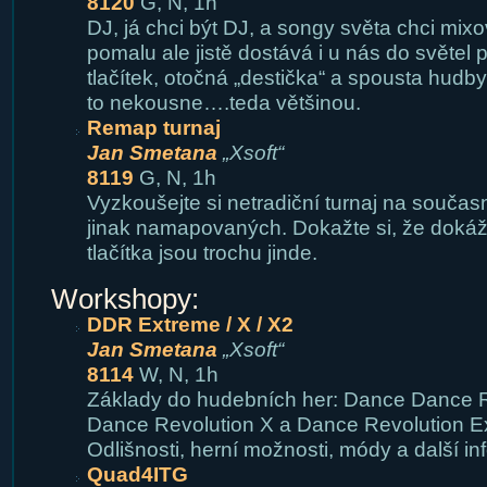
8120
G, N, 1h
DJ, já chci být DJ, a songy světa chci mix
pomalu ale jistě dostává i u nás do světel 
tlačítek, otočná „destička“ a spousta hudby
to nekousne….teda většinou.
Remap turnaj
Jan Smetana
„Xsoft“
8119
G, N, 1h
Vyzkoušejte si netradiční turnaj na souč
jinak namapovaných. Dokažte si, že dokáže
tlačítka jsou trochu jinde.
Workshopy:
DDR Extreme / X / X2
Jan Smetana
„Xsoft“
8114
W, N, 1h
Základy do hudebních her: Dance Dance R
Dance Revolution X a Dance Revolution E
Odlišnosti, herní možnosti, módy a další i
Quad4ITG