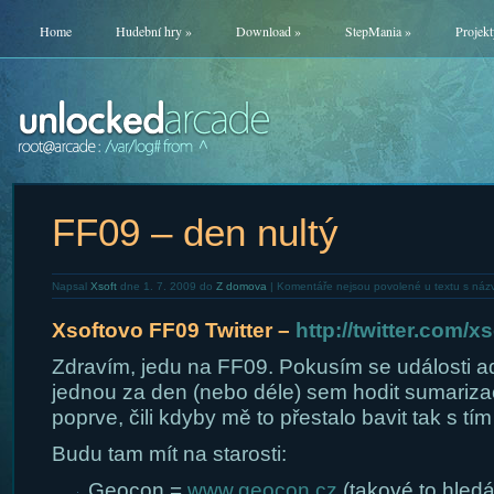
Home
Hudební hry
»
Download
»
StepMania
»
Projekt
FF09 – den nultý
Napsal
Xsoft
dne 1. 7. 2009 do
Z domova
|
Komentáře nejsou povolené
u textu s náz
Xsoftovo FF09 Twitter –
http://twitter.com/xs
Zdravím, jedu na FF09. Pokusím se události ad
jednou za den (nebo déle) sem hodit sumarizačn
poprve, čili kdyby mě to přestalo bavit tak s t
Budu tam mít na starosti:
Geocon =
www.geocon.cz
(takové to hledá