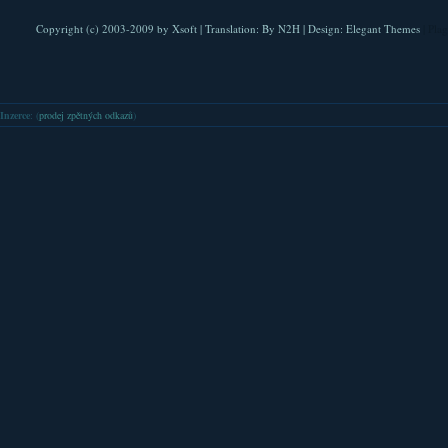
Copyright (c) 2003-2009 by
Xsoft
| Translation:
By N2H
| Design:
Elegant Themes
| Pla
Inzerce
: (
prodej zpětných odkazů
)