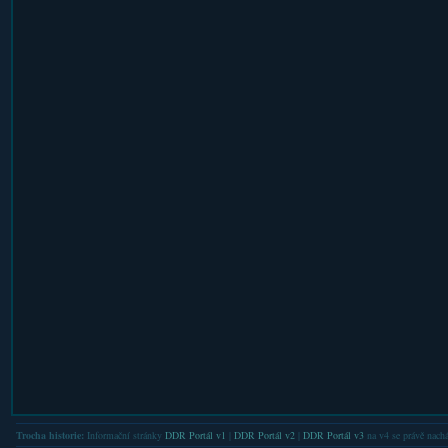
Trocha historie:
Informační stránky
DDR Portál v1
|
DDR Portál v2
|
DDR Portál v3
na v4 se právě nachá