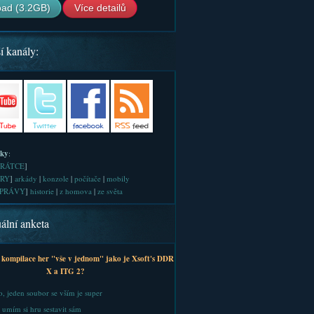
ad (3.2GB)
Více detailů
í kanály:
iky
:
RÁTCE
]
RY
]
arkády
|
konzole
|
počítače
|
mobily
PRÁVY
]
historie
|
z homova
|
ze světa
ální anketa
 kompilace her "vše v jednom" jako je Xsoft's DDR
X a ITG 2?
, jeden soubor se vším je super
 umím si hru sestavit sám