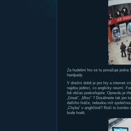
Za hudební hru se tu považuje jedna 
hardpady.
V dnešní době je pro hry a internet z
najdou jedinci, co anglicky neumí. F
lidi občas podceňujete. Opravdu je tře
„Great“, „Miss“ ? Dosáhnete tak jen to
dalšího hráče, nebudou mít společnou
„Chyba“ v angličtině? Ruší to kombo n
bude hodit.