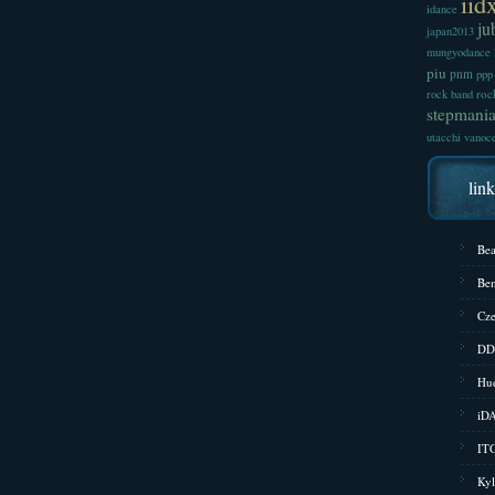
iid
idance
ju
japan2013
mungyodance
piu
pnm
ppp
roc
rock band
stepmani
utacchi
vanoc
lin
Bea
Bem
Cze
DD
Hud
iD
ITG
Kyl