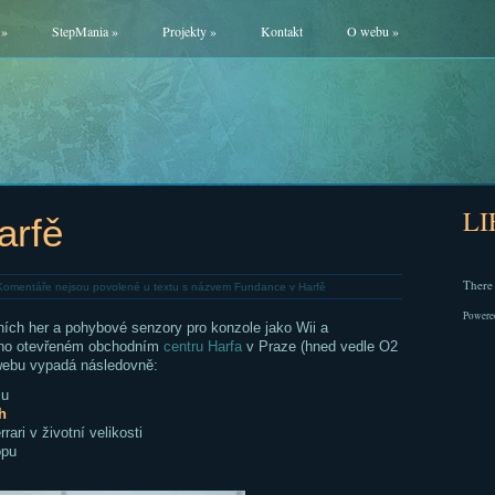
»
StepMania
»
Projekty
»
Kontakt
O webu
»
L
arfě
There 
Komentáře nejsou povolené
u textu s názvem Fundance v Harfě
Powere
ích her a pohybové senzory pro konzole jako Wii a
vno otevřeném obchodním
centru Harfa
v Praze (hned vedle O2
webu vypadá následovně:
lu
h
rari v životní velikosti
opu