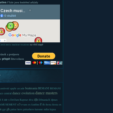
ation
// kde jsou hudební arkády
Czech music machine locations
na větší mapě
ránek a podporu
te
přispět
libovolnou
y
beatmania
android
apple
BEMANI
arcade
BEMANI
dance masters
dance evolution
ce central
djh
 S
ddr x
DefJam Rapstar
diva
DJmaniaX
djmax
e3
ff
-AMUSEMENT
evans
ex
fanfilm
ffs
fiesta
fiesta ex
m
gh
ggr
guitar hero
guitarhero
hatsune miku
hypaa