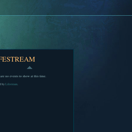
IFESTREAM
are no events to show at this time.
d by
Lifestream
.