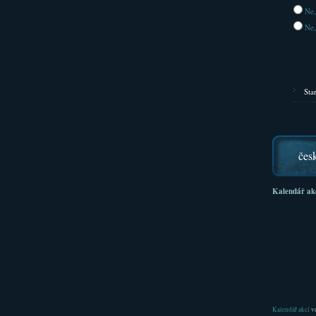
Ne,
Ne,
Sta
čes
Kalendář ak
Kalendář akcí
ve