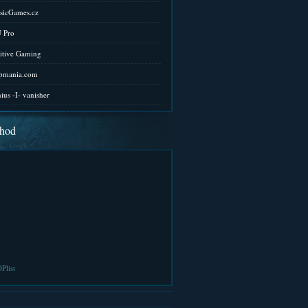
sicGames.cz
 Pro
itive Gaming
pmania.com
ius -I- vanisher
hod