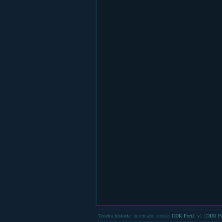
Trocha historie:
Informační stránky
DDR Portál v1
|
DDR Po