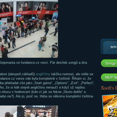
nov
Stepmania ve fundance.cz verzi. Pár desítek songů a dva
Songy 
nalost (alespoň základů)
angličtiny
takžka nutnost, ale stéle se
MLP So
undance.cz verze zde byla kompletně v češtině. Říkám si, že
ba překladat vše jako „Start game“, „Options“, „Exit“, „Perfect“,
Xsoft's
ho, že si lidé stejně angličtinu nenaučí a když už najdou
 mluvu v hodnocení (kdo ví jak se řekne „Skoro dobře“ a
ebo ne?). Ale jo, proč ne, třeba se někomu kompletní čeština