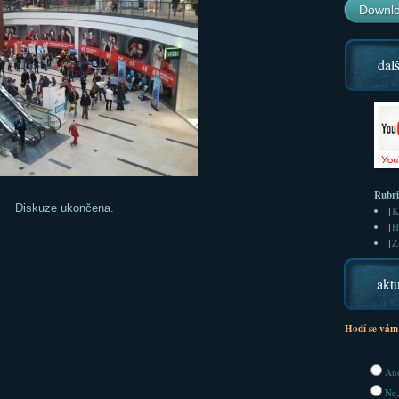
Downlo
dalš
Rubr
Diskuze ukončena.
[
K
[
H
[
Z
aktu
Hodí se vám
Ano
Ne,