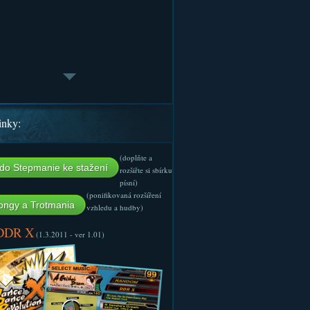
inky:
(doplňte a
do Stepmanie ke stažení
rozšiřte si sbírku
písní)
(ponifikovaná rozšíření
ngy a Trotmania
vzhledu a hudby)
 DDR X
(1.3.2011 - ver 1.01)