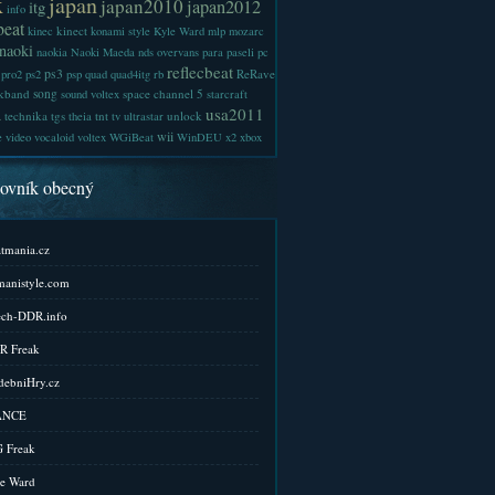
x
japan
japan2010
japan2012
itg
info
beat
kinect
kinec
konami style
Kyle Ward
mlp
mozarc
naoki
naokia
Naoki Maeda
nds
overvans
para
paseli
pc
reflecbeat
ps3
ReRave
pro2
ps2
psp
quad
quad4itg
rb
kband
song
space channel 5
sound voltex
starcraft
a
usa2011
technika
tgs
tnt
unlock
theia
tv
ultrastar
wii
e
video
vocaloid
voltex
WGiBeat
WinDEU
x2
xbox
kovník obecný
tmania.cz
anistyle.com
ch-DDR.info
R Freak
ebniHry.cz
ANCE
 Freak
e Ward