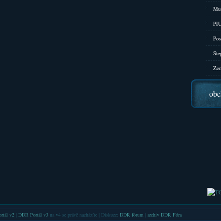
Mu
PIU
Pos
Ste
Zen
obc
rtál v2
|
DDR Portál v3
na v4 se právě nacházíte | Diskuze:
DDR fórum
|
archiv DDR Fóra