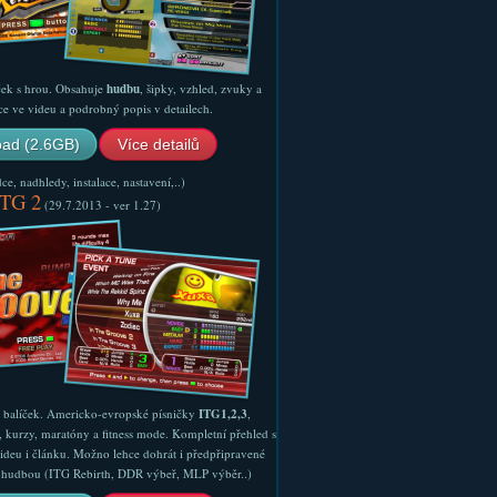
ček s hrou. Obsahuje
hudbu
, šipky, vzhled, zvuky a
ce ve videu a podrobný popis v detailech.
ad (2.6GB)
Více detailů
e, nadhledy, instalace, nastavení,..)
ITG 2
(29.7.2013 - ver 1.27)
ý balíček. Americko-evropské písničky
ITG1,2,3
,
, kurzy, maratóny a fitness mode. Kompletní přehled s
ideu i článku. Možno lehce dohrát i předpřipravené
ší hudbou (ITG Rebirth, DDR výbeř, MLP výběr..)