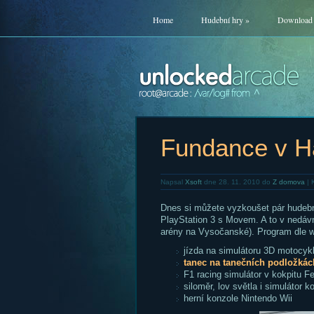
Home
Hudební hry
»
Download
Fundance v H
Napsal
Xsoft
dne 28. 11. 2010 do
Z domova
|
Dnes si můžete vyzkoušet pár hudebn
PlayStation 3 s Movem. A to v nedá
arény na Vysočanské). Program dle 
jízda na simulátoru 3D motocyk
tanec na tanečních podložkác
F1 racing simulátor v kokpitu Fer
siloměr, lov světla i simulátor k
herní konzole Nintendo Wii