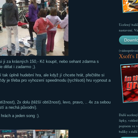
Ucelený balí
nastavení. Ví
Downlo
(videoprůvodc
Xsoft's 
si ji za krásných 150,- Kč koupit, nebo sehant zdarma s
 dělat i zadarmo ;).
tak úplně hudební hra, ale když jí chcete hrát, přečtěte si
dy je třeba pro vyhození speedmodu (rychlsoti) hru vypnout a
tížnost), 2x dolu (těžší obtížnost), levo, pravo, .. 4x za sebou
tí a nechá původní).
Další ucelen
hrách a jeden song :).
šipky, vzhled
popisem ve v
balíky s dal