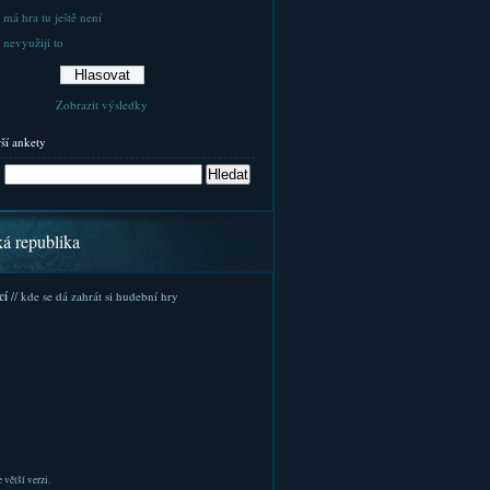
 má hra tu ještě není
 nevyužiji to
Zobrazit výsledky
rší ankety
ká republika
cí
// kde se dá zahrát si hudební hry
 větší verzi.