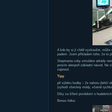
A kdo by si jí chtěl vyzkoušet, může 
padem. Jsem příkladem toho, že to jde
Stepmania coby simulátor arkády není 
prosím alespoň základní návod. Ne vž
zapnout.
Tipy
:
při výběru hudby – 2x nahoru (lehčí ob
(vyhodí všechny módy, včetně rychlos
Díky za šíření povědomí o hudebních 
Bonus fotka: