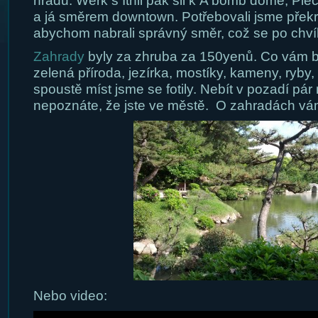
hradu. Werk s Ithil pak šli k A bomb dome, Pi
a já směrem downtown. Potřebovali jsme překro
abychom nabrali správný směr, což se po chvíli 
Zahrady
byly za zhruba za 150yenů. Co vám b
zelená příroda, jezírka, mostíky, kameny, ryby
spoustě míst jsme se fotily. Nebít v pozadí pár
nepoznáte, že jste ve městě. O zahradách vám
Nebo video: