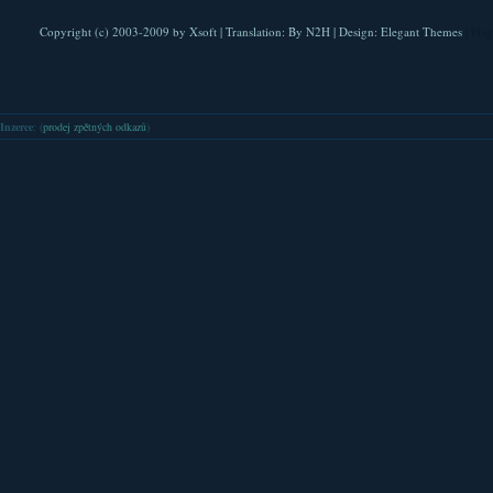
Copyright (c) 2003-2009 by
Xsoft
| Translation:
By N2H
| Design:
Elegant Themes
| Pla
Inzerce
: (
prodej zpětných odkazů
)