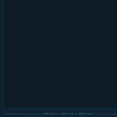
Trocha historie:
Informační stránky
DDR Portál v1
|
DDR Portál v2
|
DDR Portál v3
na v4 se právě nachá