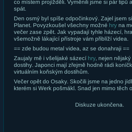
co místem projížděli. Vyměnili jsme si pár tipů a
spát.
Den osmý byl spíše odpočinkový. Zajel jsem s
Planet. Povyzkoušel všechny možné
hry
na me
večer zase zpět. Jak vypadají tyhle házecí, hrají
všemožně lákající přístroje vám přiblíží videa.
== zde budou metal videa, az se donahraji ==
Zaujaly mě i všelijaké sázecí
hry
, nejen nějaký 
dostihy. Japonci mají zřejmě hodně rádi koníčky
virtuálním koňským dostihům.
Večer opět do Osaky. Skočili jsme na jedno jíd
kterém si Werk pošmákl. Snad jen mimo těch o
Diskuze ukončena.