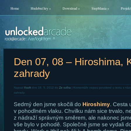
Home
Hudební hry
»
Download
»
StepMania
»
Projekt
Den 07, 08 – Hiroshima, 
zahrady
Napsal
Xsoft
dne 16. 5. 2012 do
Ze světa
|
Komentáře nejsou povolené
u textu s náz
zahrady
Sedmý den jsme skočili do
Hiroshimy
. Cesta 
v pohodlném vlaku. Chvilku nám sice trvalo, n
z nádraží správným směrem, ale nakonec jsme
vše bylo v pohodě. Společně jsme se vydali d