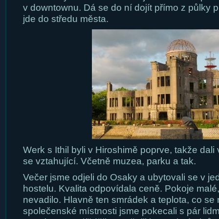
v downtownu. Dá se do ní dojít přímo z půlky p
jde do středu města.
Werk s Ithil byli v Hiroshimě poprve, takže dali
se vztahující. Včetně muzea, parku a tak.
Večer jsme odjeli do Osaky a ubytovali se v j
hostelu. Kvalita odpovídala ceně. Pokoje malé,
nevadilo. Hlavně ten smrádek a teplota, co se 
společenské místnosti jsme pokecali s pár lid