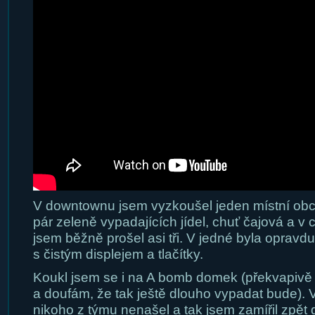
V downtownu jsem vyzkoušel jeden místní obch
pár zeleně vypadajících jídel, chuť čajová a v
jsem běžně prošel asi tři. V jedné byla opravd
s čistým displejem a tlačítky.
Koukl jsem se i na A bomb domek (překvapivě
a doufám, že tak ještě dlouho vypadat bude). 
nikoho z týmu nenašel a tak jsem zamířil zpět 