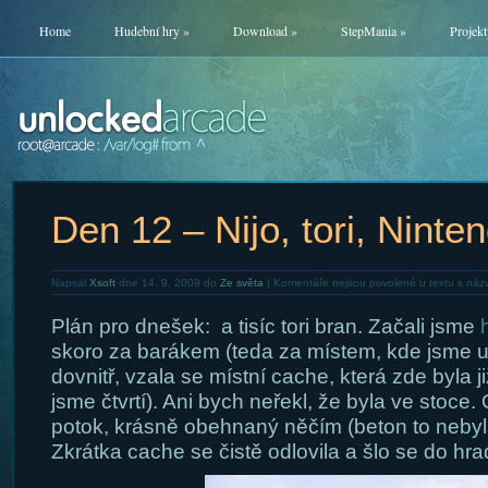
Home
Hudební hry
»
Download
»
StepMania
»
Projekt
Den 12 – Nijo, tori, Ninte
Napsal
Xsoft
dne 14. 9. 2009 do
Ze světa
|
Komentáře nejsou povolené
u textu s názv
Plán pro dnešek:
a tisíc tori bran. Začali jsme
skoro za barákem (teda za místem, kde jsme u
dovnitř, vzala se místní cache, která zde byla ji
jsme čtvrtí). Ani bych neřekl, že byla ve stoce.
potok, krásně obehnaný něčím (beton to nebyl
Zkrátka cache se čistě odlovila a šlo se do hra