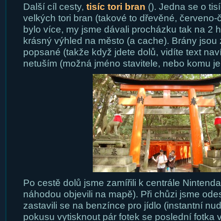
Další cíl cesty,
tisíc tori bran
(). Jedna se o tis
velkých tori bran (takové to dřevěné, červeno-č
bylo více, my jsme dávali procházku tak na 
krásný výhled na město (a cache). Brány jsou 
popsané (takže když jdete dolů, vidíte text nav
netuším (možná jméno stavitele, nebo komu je
Po cestě dolů jsme zamířili k centrále Nintenda
náhodou objevili na mapě). Při chůzi jsme ode
zastavili se na benzínce pro jídlo (instantní nud
pokusu vytisknout pár fotek se poslední fotka 