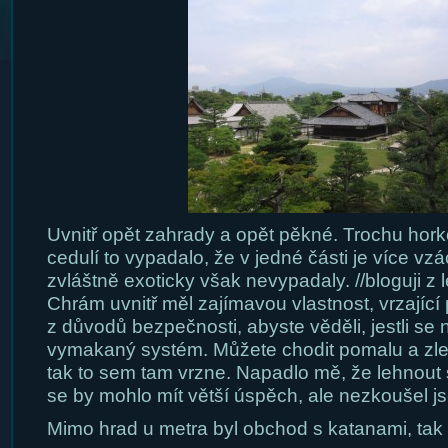
Uvnitř opět zahrady a opět pěkné. Trochu horko
cedulí to vypadalo, že v jedné části je více vzá
zvláštně exoticky však nevypadaly. //bloguji z 
Chrám uvnitř měl zajímavou vlastnost, vrzající
z důvodů bezpečnosti, abyste věděli, jestli se 
vymakaný systém. Můžete chodit pomalu a zleh
tak to sem tam vrzne. Napadlo mě, že lehnout s
se by mohlo mít větší úspěch, ale nezkoušel j
Mimo hrad u metra byl obchod s katanami, tak 