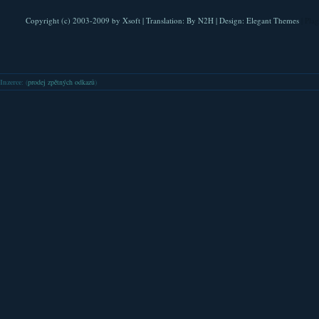
Copyright (c) 2003-2009 by
Xsoft
| Translation:
By N2H
| Design:
Elegant Themes
| Pla
Inzerce
: (
prodej zpětných odkazů
)