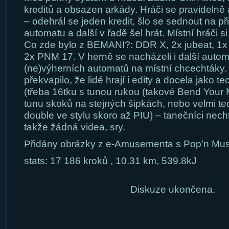
kreditů a obsazen arkády. Hráči se pravidelně a
– odehrál se jeden kredit, šlo se sednout na p
automatu a další v řadě šel hrát. Místní hráči si
Co zde bylo z BEMANI?: DDR X, 2x jubeat, 1x
2x PNM 17. V herně se nacházeli i další autom
(ne)výherních automatů na místní chcechtáky
překvapilo, že lidé hrají i edity a docela jako t
(třeba 16tku s tunou rukou (takové Bend Your 
tunu skoků na stejných šipkách, nebo velmi te
double ve stylu skoro až PIU) – tanečníci necht
takže žádná videa, sry.
Přidány obrázky z e-Amusementa s Pop’n Mus
stats: 17 186 kroků , 10.31 km, 539.8kJ
Diskuze ukončena.