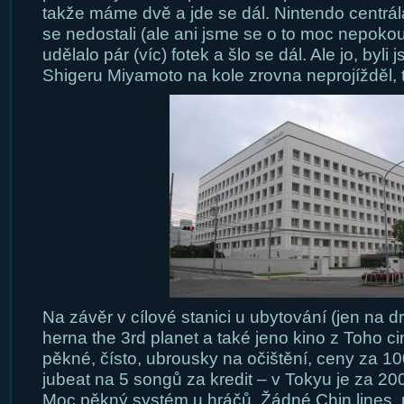
takže máme dvě a jde se dál. Nintendo centrála
se nedostali (ale ani jsme se o to moc nepokou
udělalo pár (víc) fotek a šlo se dál. Ale jo, byli 
Shigeru Miyamoto na kole zrovna neprojížděl,
Na závěr v cílové stanici u ubytování (jen na d
herna the 3rd planet a také jeno kino z Toho
pěkné, čísto, ubrousky na očištění, ceny za 1
jubeat na 5 songů za kredit – v Tokyu je za 200 
Moc pěkný systém u hráčů. Žádné Chin lines, 