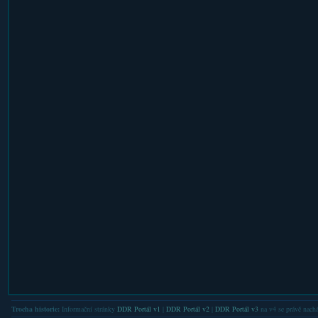
Trocha historie:
Informační stránky
DDR Portál v1
|
DDR Portál v2
|
DDR Portál v3
na v4 se právě nachá