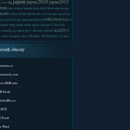
x
japan
japan2010
japan2012
itg
info
beat
kinect
kinec
konami style
Kyle Ward
mlp
mozarc
naoki
naokia
Naoki Maeda
nds
overvans
para
paseli
pc
reflecbeat
ps3
ReRave
pro2
ps2
psp
quad
quad4itg
rb
kband
song
space channel 5
sound voltex
starcraft
a
usa2011
technika
tgs
tnt
unlock
theia
tv
ultrastar
wii
e
video
vocaloid
voltex
WGiBeat
WinDEU
x2
xbox
kovník obecný
tmania.cz
anistyle.com
ch-DDR.info
R Freak
ebniHry.cz
ANCE
 Freak
e Ward