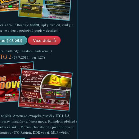
ček s hrou. Obsahuje
hudbu
, šipky, vzhled, zvuky a
ce ve videu a podrobný popis v detailech.
ad (2.6GB)
Více detailů
e, nadhledy, instalace, nastavení,..)
ITG 2
(29.7.2013 - ver 1.27)
ý balíček. Americko-evropské písničky
ITG1,2,3
,
, kurzy, maratóny a fitness mode. Kompletní přehled s
ideu i článku. Možno lehce dohrát i předpřipravené
ší hudbou (ITG Rebirth, DDR výbeř, MLP výběr..)