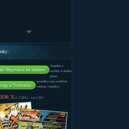
inky:
(doplňte a
do Stepmanie ke stažení
rozšiřte si sbírku
písní)
(ponifikovaná rozšíření
ngy a Trotmania
vzhledu a hudby)
 DDR X
(1.3.2011 - ver 1.01)