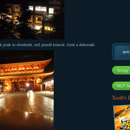
 jinak to ohodnotit, než prostě krásné, čisté a dokonalé.
nov
Songy 
MLP So
Xsoft's