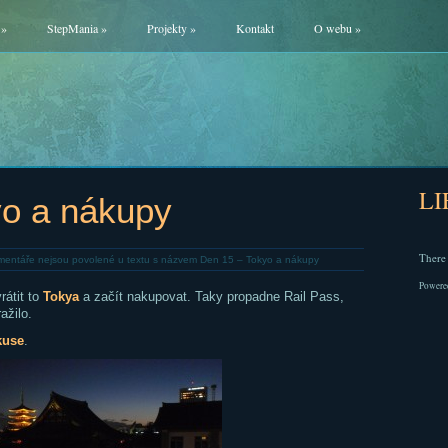
»
StepMania
»
Projekty
»
Kontakt
O webu
»
L
yo a nákupy
There 
entáře nejsou povolené
u textu s názvem Den 15 – Tokyo a nákupy
Powere
rátit to
Tokya
a začít nakupovat. Taky propadne Rail Pass,
ažilo.
kuse
.