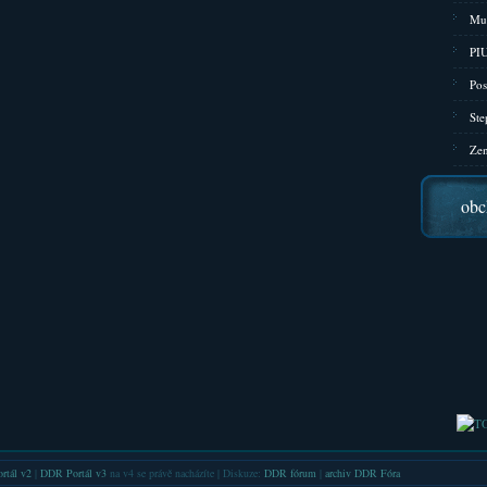
Mu
PIU
Pos
Ste
Zen
obc
rtál v2
|
DDR Portál v3
na v4 se právě nacházíte | Diskuze:
DDR fórum
|
archiv DDR Fóra