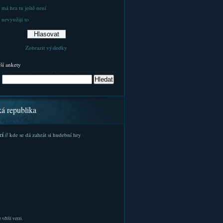
 má hra tu ještě není
 nevyužiji to
Zobrazit výsledky
rší ankety
ká republika
cí
// kde se dá zahrát si hudební hry
 větší verzi.