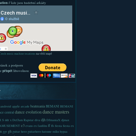
ation
// kde jsou hudební arkády
Czech music machine locations
na větší mapě
ránek a podporu
te
přispět
libovolnou
y
beatmania
android
apple
BEMANI
arcade
BEMANI
dance masters
dance evolution
ce central
djh
 S
ddr x
DefJam Rapstar
diva
DJmaniaX
djmax
e3
ff
-AMUSEMENT
evans
ex
fanfilm
ffs
fiesta
fiesta ex
m
gh
ggr
guitar hero
guitarhero
hatsune miku
hypaa