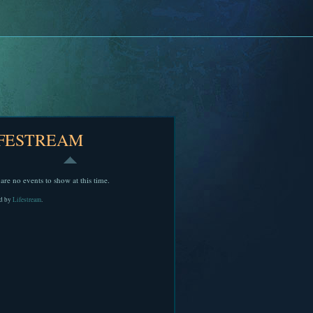
IFESTREAM
are no events to show at this time.
d by
Lifestream
.