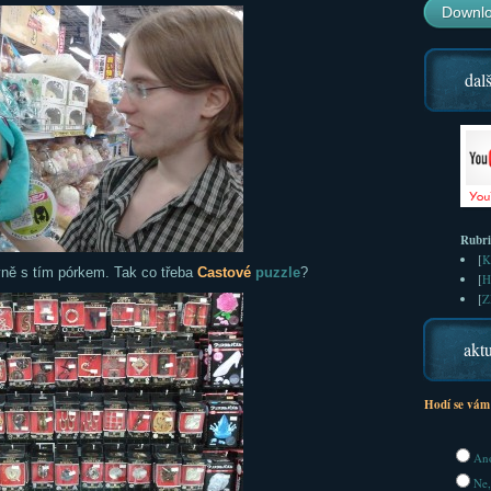
Downlo
dalš
Rubr
[
K
vně s tím pórkem. Tak co třeba
Castové
puzzle
?
[
H
[
Z
aktu
Hodí se vám
Ano
Ne,