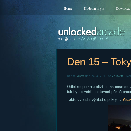
Home
Hudební hry
»
Download
Den 15 – Tok
Napsal
Xsoft
dne 24. 4. 2011 do
Ze světa
|
Kom
Odlet se pomalu blíží, je na čase se v
tak by se větší cestování pěkně prodr
Takto vypadal výhled s pokoje v
Asa