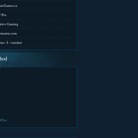
sicGames.cz
 Pro
itive Gaming
pmania.com
ius -I- vanisher
hod