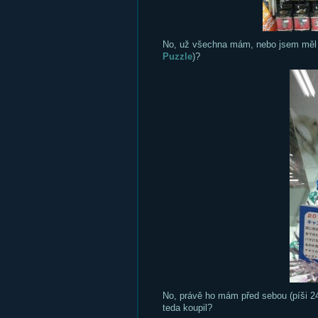
No, už všechna mám, nebo jsem měl v 
Puzzle
)?
No, právě ho mám před sebou (píši 2
teda koupil?