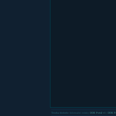
Trocha historie:
Informační stránky
DDR Portál v1
|
DDR Po