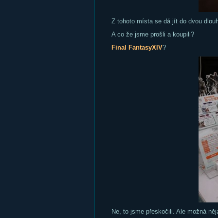
Z tohoto místa se dá jít do dvou dlo
A co že jsme prošli a koupili?
Final FantasyXIV
?
Ne, to jsme přeskočili. Ale možná ně