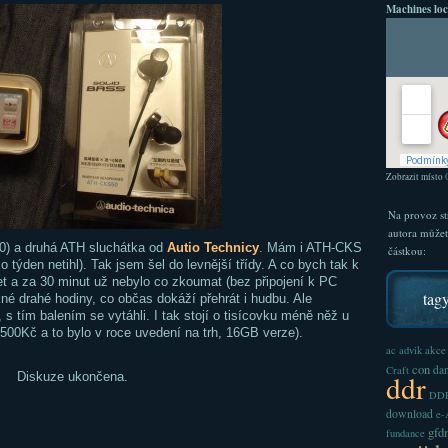
Machines loc
Zobrazit místo
Na provoz st
autora může
0) a druhá ATH sluchátka od
Autio Technicy
. Mám i ATH-CKS
částkou:
o týden netihl). Tak jsem šel do levnější třídy. A co bych tak k
et a za 30 minut už nebylo co zkoumat (bez připojení k PC
tag
kné drahé hodiny, co občas dokáží přehrát i hudbu. Ale
 tím balením se vytáhli. I tak stojí o tisícovku méně něž u
.500Kč a to bylo v roce uvedení na trh, 16GB verze).
akce
ac
advik
con
dan
Craft
ddr
Diskuze ukončena.
DDR
download
e
gfd
fundance