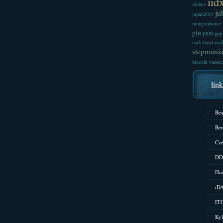
iid
idance
ju
japan2013
mungyodance
piu
pnm
ppp
roc
rock band
stepmani
utacchi
vanoc
lin
Bea
Bem
Cze
DD
Hud
iD
ITG
Kyl