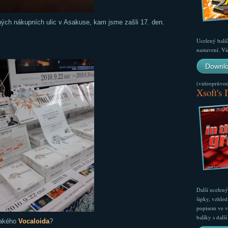
uhých nákupních ulic v Asakuse, kam jsme zašli 17. den.
Ucelený balí
nastavení. Ví
Downlo
(videoprůvodc
Xsoft's 
Další ucelen
šipky, vzhled
popisem ve v
balíky s dal
jakého
Vocaloida
?