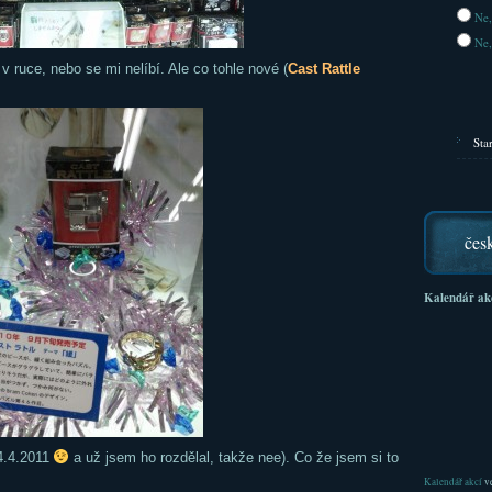
Ne,
Ne,
ruce, nebo se mi nelíbí. Ale co tohle nové (
Cast Rattle
Sta
čes
Kalendář ak
4.4.2011
a už jsem ho rozdělal, takže nee). Co že jsem si to
Kalendář akcí
ve