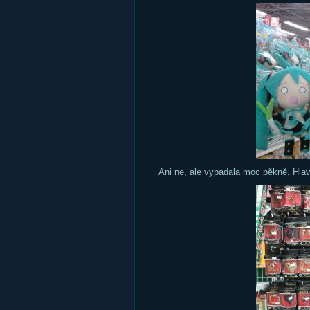
Ani ne, ale vypadala moc pěkně. Hla