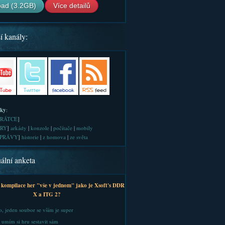
ad (3.2GB)
Více detailů
í kanály:
iky
:
RÁTCE
]
RY
]
arkády
|
konzole
|
počítače
|
mobily
PRÁVY
]
historie
|
z homova
|
ze světa
ální anketa
 kompilace her "vše v jednom" jako je Xsoft's DDR
X a ITG 2?
, jeden soubor se vším je super
 umím si hru sestavit sám