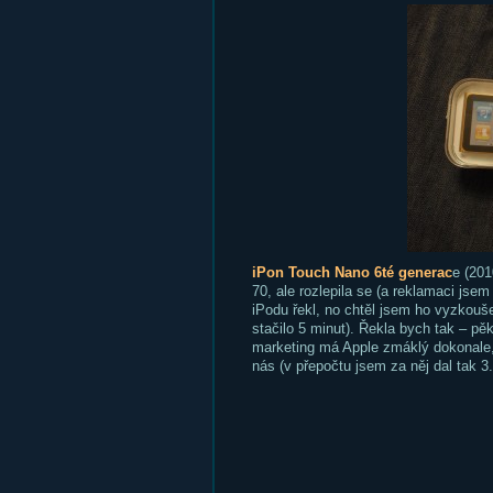
iPon Touch Nano 6té generac
e (201
70, ale rozlepila se (a reklamaci jsem 
iPodu řekl, no chtěl jsem ho vyzkouš
stačilo 5 minut). Řekla bych tak – pě
marketing má Apple zmáklý dokonale, s
nás (v přepočtu jsem za něj dal tak 3