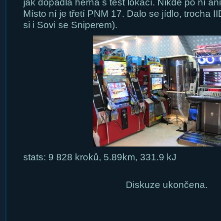
jak dopadla herna s test lokací. Nikde po ní ani
Místo ní je třetí PNM 17. Dalo se jídlo, trocha I
si i Sovi se Sniperem).
stats: 9 828 kroků, 5.89km, 331.9 kJ
Diskuze ukončena.