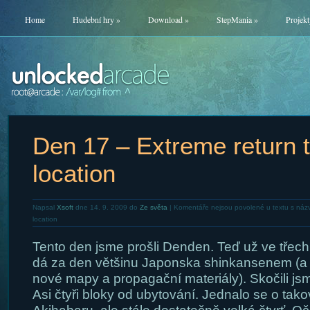
Home
Hudební hry
»
Download
»
StepMania
»
Projekt
Den 17 – Extreme return t
location
Napsal
Xsoft
dne 14. 9. 2009 do
Ze světa
|
Komentáře nejsou povolené
u textu s náz
location
Tento den jsme prošli Denden. Teď už ve třech. T
dá za den většinu Japonska shinkansenem (a 
nové mapy a propagační materiály). Skočili j
Asi čtyři bloky od ubytování. Jednalo se o tak