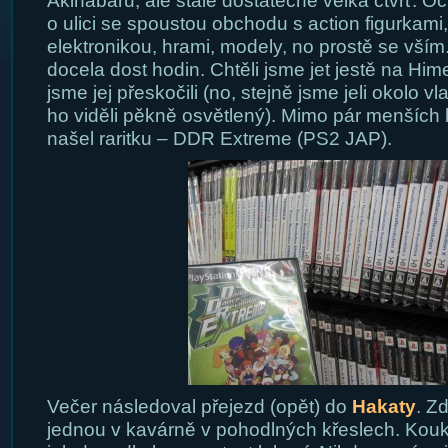
Akihabaru, ale stále dostatečně velká čtvrť. Oč
o ulici se spoustou obchodu s action figurkam
elektronikou, hrami, modely, no prostě se vším.
docela dost hodin. Chtěli jsme jet jestě na Hime
jsme jej přeskočili (no, stejně jsme jeli okolo v
ho viděli pěkně osvětlený). Mimo pár menších
našel raritku – DDR Extreme (PS2 JAP).
Večer následoval přejezd (opět) do
Hakaty
. Z
jednou v kavárně v pohodlných křeslech. Koukl