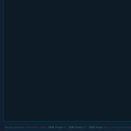
Trocha historie:
Informační stránky
DDR Portál v1
|
DDR Portál v2
|
DDR Portál v3
na v4 se právě nachá