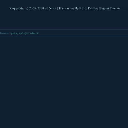
Copyright (c) 2003-2009 by
Xsoft
| Translation:
By N2H
| Design:
Elegant Themes
| Pla
Inzerce
: (
prodej zpětných odkazů
)