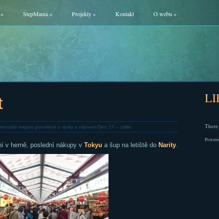
»
StepMania
»
Projekty
»
Kontakt
O webu
»
L
t
There 
entáře nejsou povolené
u textu s názvem Den 17 – odlet
Powere
aní v herně, poslední nákupy v
Tokyu
a šup na letiště do
Narity
.