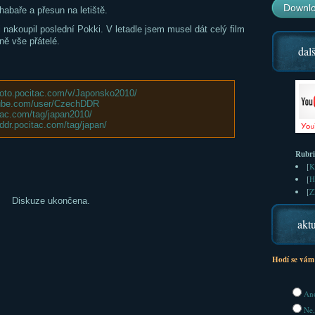
Downlo
habaře a přesun na letiště.
i nakoupil poslední Pokki. V letadle jsem musel dát celý film
ně vše přátelé.
dalš
/foto.pocitac.com/v/Japonsko2010/
tube.com/user/CzechDDR
itac.com/tag/japan2010/
/ddr.pocitac.com/tag/japan/
Rubr
[
K
[
H
[
Z
Diskuze ukončena.
aktu
Hodí se vám
Ano
Ne,