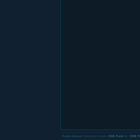
Trocha historie:
Informační stránky
DDR Portál v1
|
DDR Po