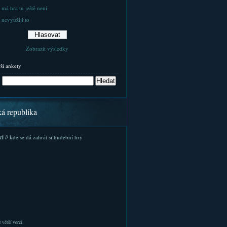
 má hra tu ještě není
 nevyužiji to
Zobrazit výsledky
rší ankety
ká republika
cí
// kde se dá zahrát si hudební hry
 větší verzi.