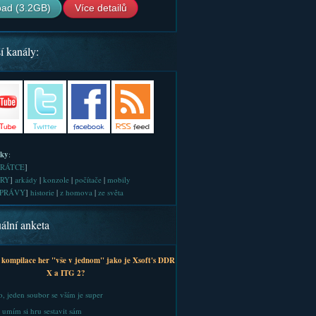
ad (3.2GB)
Více detailů
í kanály:
iky
:
RÁTCE
]
RY
]
arkády
|
konzole
|
počítače
|
mobily
PRÁVY
]
historie
|
z homova
|
ze světa
ální anketa
 kompilace her "vše v jednom" jako je Xsoft's DDR
X a ITG 2?
, jeden soubor se vším je super
 umím si hru sestavit sám