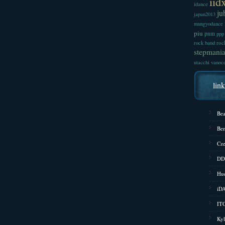
iid
idance
ju
japan2013
mungyodance
piu
pnm
ppp
roc
rock band
stepmani
utacchi
vanoc
lin
Bea
Bem
Cze
DD
Hud
iD
ITG
Kyl