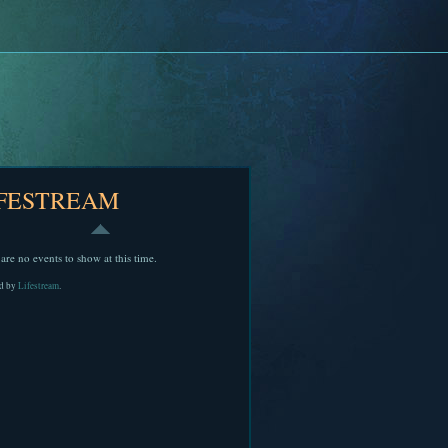
IFESTREAM
are no events to show at this time.
d by
Lifestream
.