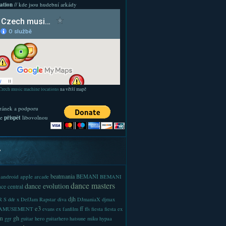
ation
// kde jsou hudební arkády
Czech music machine locations
na větší mapě
ránek a podporu
te
přispět
libovolnou
y
beatmania
android
apple
BEMANI
arcade
BEMANI
dance masters
dance evolution
ce central
djh
 S
ddr x
DefJam Rapstar
diva
DJmaniaX
djmax
e3
ff
-AMUSEMENT
evans
ex
fanfilm
ffs
fiesta
fiesta ex
m
gh
ggr
guitar hero
guitarhero
hatsune miku
hypaa