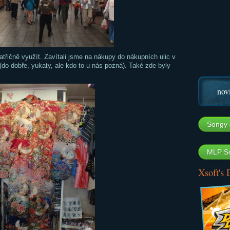
patřičně využít. Zavítali jsme na nákupy do nákupních ulic v
 (do dobře, yukaty, ale kdo to u nás pozná). Také zde byly
nov
Songy 
MLP So
Xsoft's