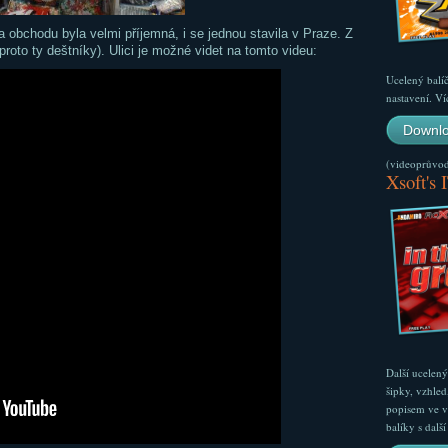
lka obchodu byla velmi příjemná, i se jednou stavila v Praze. Z
roto ty deštníky). Ulici je možné videt na tomto videu:
Ucelený balí
nastavení. Ví
Downlo
(videoprůvodc
Xsoft's 
Další ucelen
šipky, vzhled
popisem ve v
balíky s dal