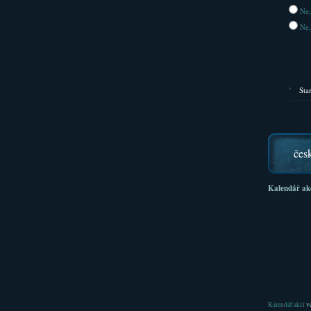
Ne,
Ne,
Sta
čes
Kalendář ak
Kalendář akcí
ve