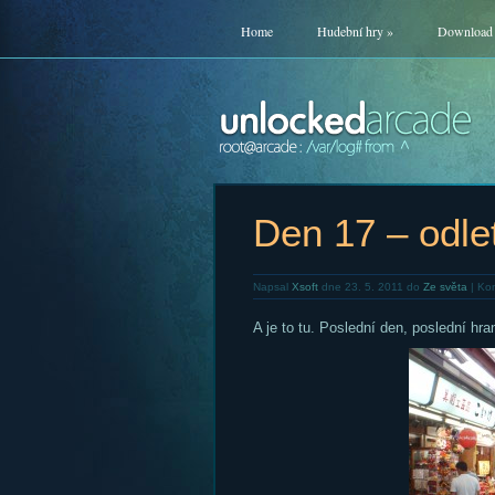
Home
Hudební hry
»
Download
Den 17 – odle
Napsal
Xsoft
dne 23. 5. 2011 do
Ze světa
|
Kom
A je to tu. Poslední den, poslední hr