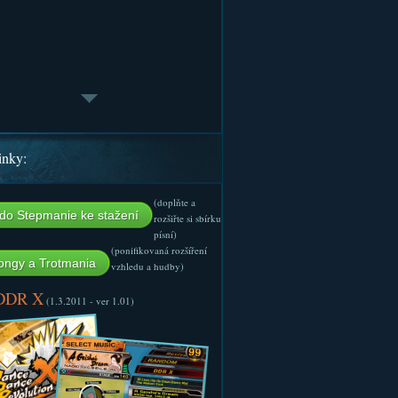
inky:
(doplňte a
do Stepmanie ke stažení
rozšiřte si sbírku
písní)
(ponifikovaná rozšíření
ngy a Trotmania
vzhledu a hudby)
 DDR X
(1.3.2011 - ver 1.01)