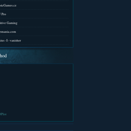
sicGames.cz
 Pro
itive Gaming
pmania.com
ius -I- vanisher
hod