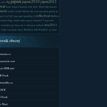
x
japan
japan2010
japan2012
itg
info
beat
kinect
kinec
konami style
Kyle Ward
mlp
mozarc
naoki
naokia
Naoki Maeda
nds
overvans
para
paseli
pc
reflecbeat
ps3
ReRave
pro2
ps2
psp
quad
quad4itg
rb
kband
song
space channel 5
sound voltex
starcraft
a
usa2011
technika
tgs
tnt
unlock
theia
tv
ultrastar
wii
e
video
vocaloid
voltex
WGiBeat
WinDEU
x2
xbox
kovník obecný
tmania.cz
anistyle.com
ch-DDR.info
R Freak
ebniHry.cz
ANCE
 Freak
e Ward