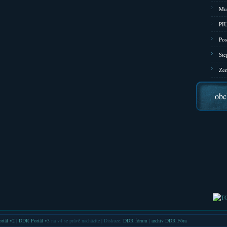
Mu
PIU
Pos
Ste
Zen
obc
rtál v2
|
DDR Portál v3
na v4 se právě nacházíte | Diskuze:
DDR fórum
|
archiv DDR Fóra