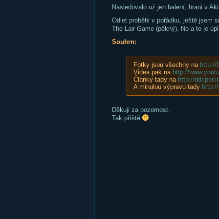
Nasledovalo už jen balení, hrani v Aki
Odlet proběhl v pořádku, ještě jsem s
The Lair Game (pěkný). No a to je úpl
Souhrn:
Fotky jsou všechny na
http:/
Videa pak na
http://www.you
Články tady na
http://ddr.poc
A minulou výpravu tady
http:/
Děkuji za pozornost.
Tak příště