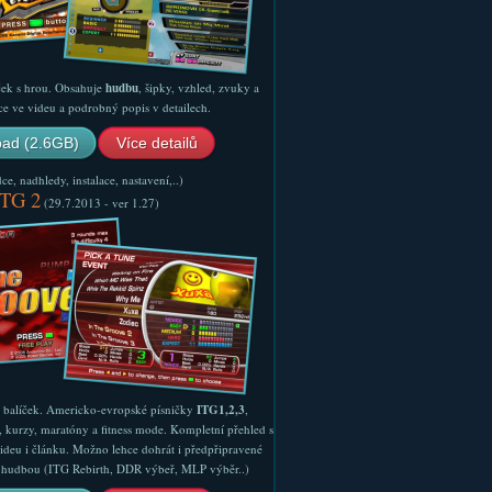
ček s hrou. Obsahuje
hudbu
, šipky, vzhled, zvuky a
ce ve videu a podrobný popis v detailech.
ad (2.6GB)
Více detailů
e, nadhledy, instalace, nastavení,..)
ITG 2
(29.7.2013 - ver 1.27)
ý balíček. Americko-evropské písničky
ITG1,2,3
,
, kurzy, maratóny a fitness mode. Kompletní přehled s
ideu i článku. Možno lehce dohrát i předpřipravené
ší hudbou (ITG Rebirth, DDR výbeř, MLP výběr..)