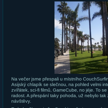
Na večer jsme přespali u místního CouchSurfing
Asijský chlapík se slečnou, na pohled velmi int
zvířátek, sci-fi filmů, GameCube, no jéje. To s
radost. A přespání taky pohoda, už nebylo tak 
návštěvy.