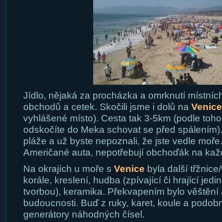
Jídlo, nějaká za procházka a omrknutí místníc
obchodů a cetek. Skočili jsme i dolů na
Venice
vyhlášené místo). Cesta tak 3-5km (podle toho, 
odskočíte do Meka schovat se před spálením). 
pláže a už byste nepoznali, že jste vedle moře
Američané auta, nepotřebují obchoďák na kaž
Na okrajích u moře s
Venice
byla další třžnice
korále, kreslení, hudba (zpívající či hrající jed
tvorbou), keramika. Překvapením bylo věštění
budoucnosti. Buď z ruky, karet, koule a podob
generátory náhodných čísel.