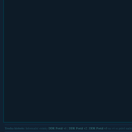
Trocha historie:
Informační stránky
DDR Portál v1
|
DDR Portál v2
|
DDR Portál v3
na v4 se právě nachá