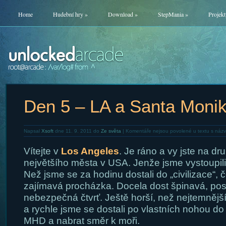
Home
Hudební hry
»
Download
»
StepMania
»
Projekt
Den 5 – LA a Santa Moni
Napsal
Xsoft
dne 11. 9. 2011 do
Ze světa
|
Komentáře nejsou povolené
u textu s náz
Vítejte v
Los Angeles
. Je ráno a vy jste na d
největšího města v USA. Jenže jsme vystoupili
Než jsme se za hodinu dostali do „civilizace“,
zajímavá procházka. Docela dost špinavá, pos
nebezpečná čtvrť. Ještě horší, než nejtemnější
a rychle jsme se dostali po vlastních nohou do
MHD a nabrat směr k moři.