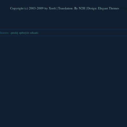
Copyright (c) 2003-2009 by
Xsoft
| Translation:
By N2H
| Design:
Elegant Themes
| Pla
Inzerce
: (
prodej zpětných odkazů
)