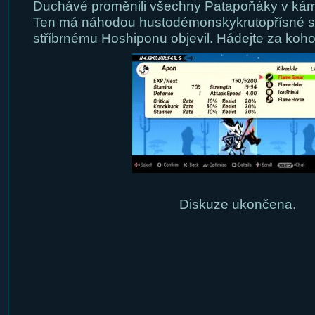
Duchávé proměnili všechny Patapoňáky v ká
Ten má náhodou hustodémonskykrutopřísné sc
stříbrnému Hoshiponu objevil. Hádejte za koho
Diskuze ukončena.