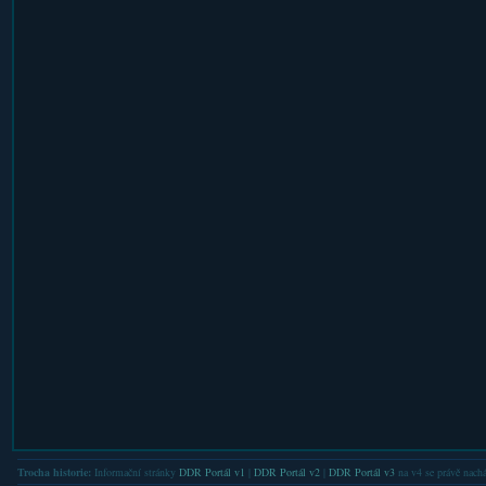
Trocha historie:
Informační stránky
DDR Portál v1
|
DDR Portál v2
|
DDR Portál v3
na v4 se právě nachá