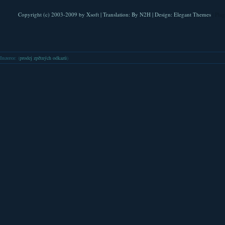
Copyright (c) 2003-2009 by
Xsoft
| Translation:
By N2H
| Design:
Elegant Themes
| Pla
Inzerce
: (
prodej zpětných odkazů
)