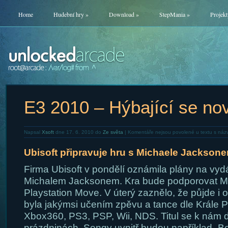
Home
Hudební hry
»
Download
»
StepMania
»
Projekt
E3 2010 – Hýbající se nov
Napsal
Xsoft
dne 17. 6. 2010 do
Ze světa
|
Komentáře nejsou povolené
u textu s náz
Ubisoft připravuje hru s Michaele Jackson
Firma Ubisoft v pondělí oznámila plány na vydá
Michalem Jacksonem. Kra bude podporovat Mic
Playstation Move. V úterý zaznělo, že půjde i 
byla jakýmsi učením zpěvu a tance dle Krále P
Xbox360, PS3, PSP, Wii, NDS. Titul se k nám 
prázdninách. Songy uvnitř budou například „Beat