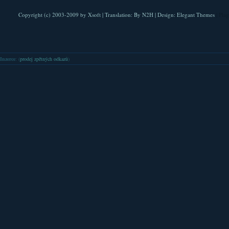
Copyright (c) 2003-2009 by
Xsoft
| Translation:
By N2H
| Design:
Elegant Themes
| Pla
Inzerce
: (
prodej zpětných odkazů
)