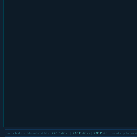
Trocha historie:
Informační stránky
DDR Portál v1
|
DDR Portál v2
|
DDR Portál v3
na v4 se právě nachá