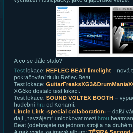
A co se dále stalo?
Test
lokace:
REFLEC BEAT limelight
– nová t
pokračování titulu Reflec Beat.
Test lokace:
GuitarFreaksXG3&DrumManiaX
XGčko dostalo test lokaci.
Test lokace:
SOUND VOLTEX BOOTH
– vypa
hudební
hru
od Konami.
Lincle Link -special collaboration-
– další vá
dají „navzájem“ unlockovat mezi
hrou
beatmani
Beat (odehrajete na jednom stroji a na druhé
A pak vyjde zajímavé album:
TЁЯRA Second 