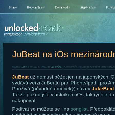
Home
Hudební hry
»
Download
»
StepMania
»
Projekt
JuBeat na iOs mezinárod
Napsal
Xsoft
dne 11. 8. 2011 do
Ze světa
|
Komentáře nejsou povolené
u textu s náz
JuBeat
už nemusí běžet jen na japonských iO
vydává verzi JuBeatu pro iPhone/Ipad i pro Am
Používá (původně americký) název
JukeBeat
Takže pokud jste vlastníkem iOs, tak rychle d
nakupovat.
Podívat se můžete se i na
songlist
. Předpoklá
vycházet musicpacky, jako u japonské verze.