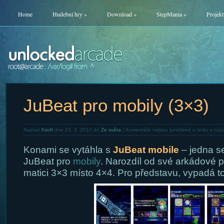
Home
Hudební hry
»
Download
»
StepMania
»
Projekt
JuBeat pro mobily (3×3)
Napsal
Xsoft
dne 23. 2. 2010 do
Ze světa
|
Komentáře nejsou povolené
u textu s náz
Konami se vytáhla s
JuBeat mobile
– jedna se
JuBeat pro
mobily
. Narozdíl od své arkádové 
matici 3×3 místo 4×4. Pro představu, vypadá to