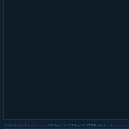
Trocha historie:
Informační stránky
DDR Portál v1
|
DDR Portál v2
|
DDR Portál v3
na v4 se právě nachá