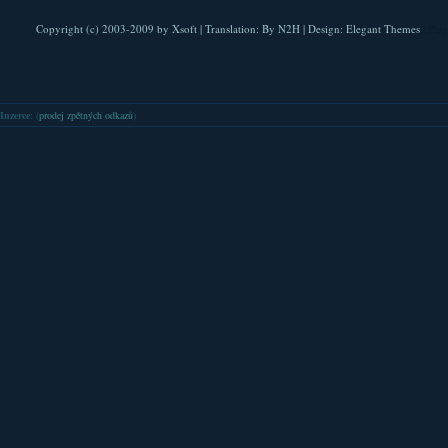
Copyright (c) 2003-2009 by
Xsoft
| Translation:
By N2H
| Design:
Elegant Themes
| Pla
Inzerce
: (
prodej zpětných odkazů
)