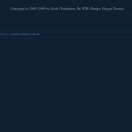
Copyright (c) 2003-2009 by
Xsoft
| Translation:
By N2H
| Design:
Elegant Themes
| Pla
Inzerce
: (
prodej zpětných odkazů
)