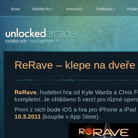
Home
Hudební hry
»
Download
»
StepMania
»
Projekt
ReRave – klepe na dveře
Napsal
Xsoft
dne 27. 2. 2011 do
Ze světa
|
Komentáře nejsou povolené
u textu s náz
ReRave
, hudební hra od Kyle Warda a Chris F
kompletní. Je ohlášeno 5 verzí pro různé oper
První z nich bude iOS a hra pro iPhone a iPa
10.3.2011
(koupíte v App Store).