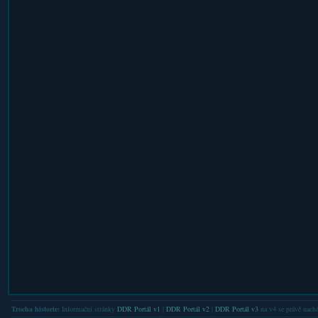
Trocha historie:
Informační stránky
DDR Portál v1
|
DDR Portál v2
|
DDR Portál v3
na v4 se právě nachá