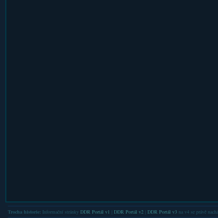
Trocha historie:
Informační stránky
DDR Portál v1
|
DDR Portál v2
|
DDR Portál v3
na v4 se právě nachá