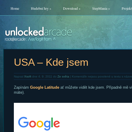
Home
Hudební hry
»
Download
»
StepMania
»
Projekt
USA – Kde jsem
Napsal
Xsoft
dne 4. 9. 2011 do
Ze světa
|
Komentáře nejsou povolené
u textu s názv
Zapínám
Google Latitude
ať můžete vidět kde jsem. Případně mě v
máte).