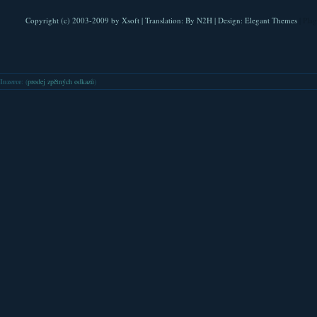
Copyright (c) 2003-2009 by
Xsoft
| Translation:
By N2H
| Design:
Elegant Themes
| Pla
Inzerce
: (
prodej zpětných odkazů
)