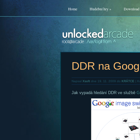
Home
Hudební hry
»
Download
DDR na Googl
Napsal
Xsoft
dne 19. 11. 2009 do
KRÁTCE
|
K
Jak vypadá hledání DDR ve službě
G