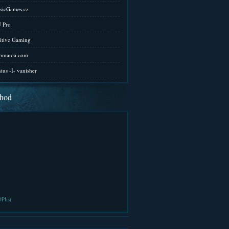
sicGames.cz
 Pro
itive Gaming
pmania.com
ius -I- vanisher
hod