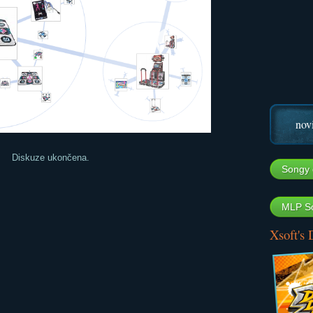
nov
Diskuze ukončena.
Songy 
MLP So
Xsoft's