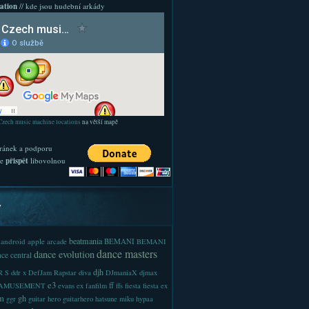
ation
// kde jsou hudební arkády
Czech music machine locations
na větší mapě
ránek a podporu
te
přispět
libovolnou
y
beatmania
android
apple
BEMANI
arcade
BEMANI
dance masters
dance evolution
ce central
djh
 S
ddr x
DefJam Rapstar
diva
DJmaniaX
djmax
e3
ff
-AMUSEMENT
evans
ex
fanfilm
ffs
fiesta
fiesta ex
m
gh
ggr
guitar hero
guitarhero
hatsune miku
hypaa