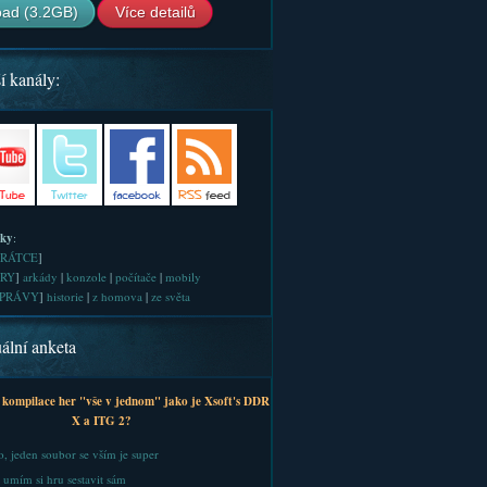
ad (3.2GB)
Více detailů
í kanály:
iky
:
RÁTCE
]
RY
]
arkády
|
konzole
|
počítače
|
mobily
PRÁVY
]
historie
|
z homova
|
ze světa
ální anketa
 kompilace her "vše v jednom" jako je Xsoft's DDR
X a ITG 2?
, jeden soubor se vším je super
 umím si hru sestavit sám