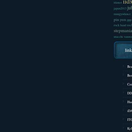
iid
idance
ju
japan2013
mungyodance
piu
pnm
ppp
roc
rock band
stepmani
utacchi
vanoc
lin
Bea
Bem
Cze
DD
Hud
iD
ITG
Kyl