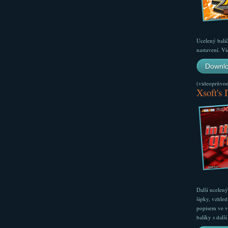
Ucelený balí
nastavení. Ví
Downlo
(videoprůvodc
Xsoft's 
Další ucelen
šipky, vzhled
popisem ve v
balíky s dal