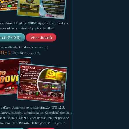
ček s hrou. Obsahuje
hudbu
, šipky, vzhled, zvuky a
ce ve videu a podrobný popis v detailech.
ad (2.6GB)
Více detailů
e, nadhledy, instalace, nastavení,..)
ITG 2
(29.7.2013 - ver 1.27)
ý balíček. Americko-evropské písničky
ITG1,2,3
,
, kurzy, maratóny a fitness mode. Kompletní přehled s
ideu i článku. Možno lehce dohrát i předpřipravené
ší hudbou (ITG Rebirth, DDR výbeř, MLP výběr..)