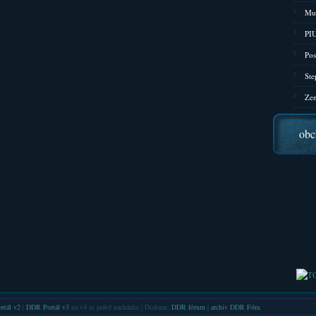
Mu
PIU
Pos
Ste
Zen
obc
rtál v2
|
DDR Portál v3
na v4 se právě nacházíte | Diskuze:
DDR fórum
|
archiv DDR Fóra