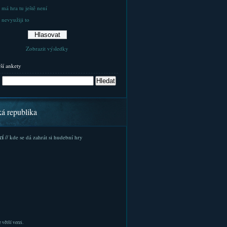
 má hra tu ještě není
 nevyužiji to
Zobrazit výsledky
rší ankety
ká republika
cí
// kde se dá zahrát si hudební hry
 větší verzi.