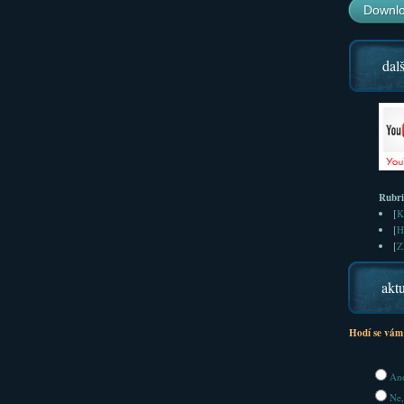
Downlo
dalš
Rubr
[
K
[
H
[
Z
aktu
Hodí se vám
Ano
Ne,