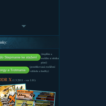
inky:
(doplňte a
do Stepmanie ke stažení
rozšiřte si sbírku
písní)
(ponifikovaná rozšíření
ngy a Trotmania
vzhledu a hudby)
 DDR X
(1.3.2011 - ver 1.01)