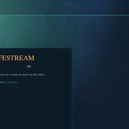
IFESTREAM
are no events to show at this time.
d by
Lifestream
.