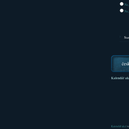
Ne,
Ne,
Sta
čes
Kalendář ak
Kalendář akcí
ve