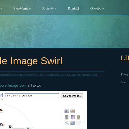
»
StepMania
»
Projekty
»
Kontakt
O webu
»
L
e Image Swirl
There 
omentáře nejsou povolené
u textu s názvem DDR na Google Image Swirl
Powere
oole Image Swirl
? Takto: