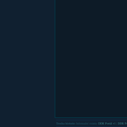
Trocha historie:
Informační stránky
DDR Portál v1
|
DDR Po