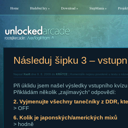
Home
Hudební hry
»
Download
»
StepMania
»
Projekt
Následuj šipku 3 – vstupn
Napsal
Xsoft
dne 9. 8. 2009 do
KRÁTCE
|
Komentáře nejsou povolené
u textu s názve
Při úklidu jsem našel výsledky vstupního kvízu
Přikládám několik „zajímavých“ odpovědí:
2. Vyjmenujte všechny tanečníky z DDR, kte
> OFF
6. Kolik je japonských/amerických mixů
> hodně