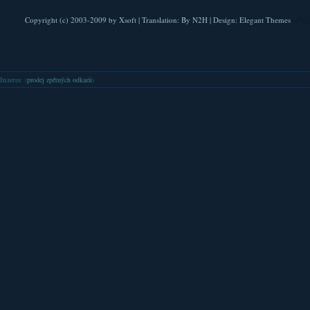
Copyright (c) 2003-2009 by
Xsoft
| Translation:
By N2H
| Design:
Elegant Themes
| Pla
Inzerce
: (
prodej zpětných odkazů
)