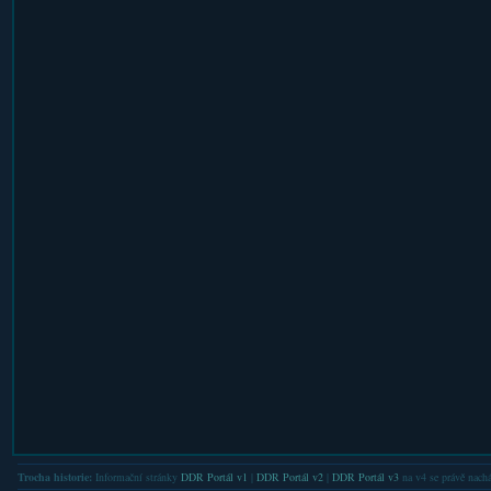
Trocha historie:
Informační stránky
DDR Portál v1
|
DDR Portál v2
|
DDR Portál v3
na v4 se právě nachá