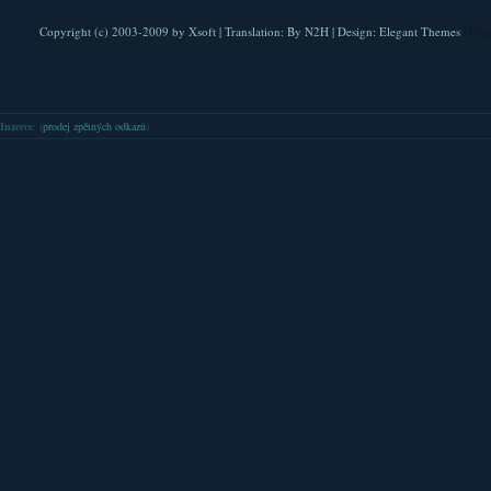
Copyright (c) 2003-2009 by
Xsoft
| Translation:
By N2H
| Design:
Elegant Themes
| Pla
Inzerce
: (
prodej zpětných odkazů
)