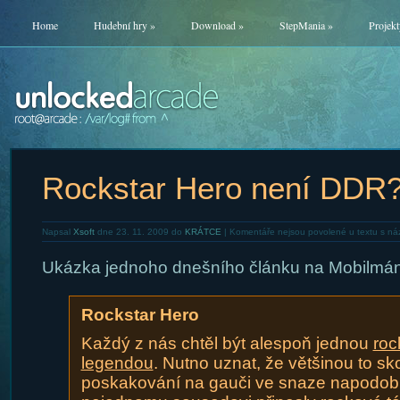
Home
Hudební hry
»
Download
»
StepMania
»
Projekt
Rockstar Hero není DDR
Napsal
Xsoft
dne 23. 11. 2009 do
KRÁTCE
|
Komentáře nejsou povolené
u textu s n
Ukázka jednoho dnešního článku na Mobilmáni
Rockstar Hero
Každý z nás chtěl být alespoň jednou
roc
legendou
. Nutno uznat, že většinou to sko
poskakování na gauči ve snaze napodobit