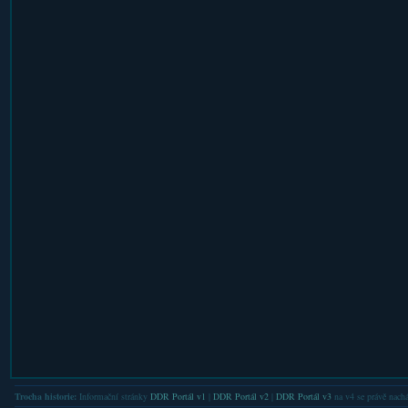
Trocha historie:
Informační stránky
DDR Portál v1
|
DDR Portál v2
|
DDR Portál v3
na v4 se právě nachá