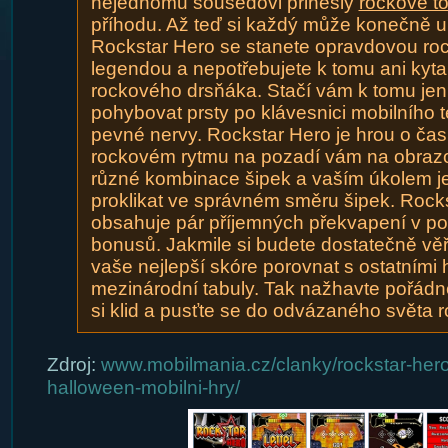
nejednomu sousedovi přinesly
rockové t
příhodu. Až teď si každý může konečně ul
Rockstar Hero se stanete opravdovou ro
legendou a nepotřebujete k tomu ani kyta
rockového drsňáka. Stačí vám k tomu jen
pohybovat prsty po klávesnici mobilního t
pevné nervy. Rockstar Hero je hrou o čas 
rockovém rytmu na pozadí vám na obraz
různé kombinace šipek a vaším úkolem je
proklikat ve správném směru šipek. Rock
obsahuje pár příjemných překvapení v p
bonusů. Jakmile si budete dostatečně věř
vaše nejlepší skóre porovnat s ostatními 
mezinárodní tabuly. Tak nažhavte pořádně
si klid a pusťte se do odvázaného světa r
Zdroj:
www.mobilmania.cz/clanky/rockstar-her
halloween-mobilni-hry/