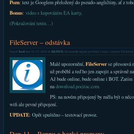
Pozn
: text je Googlem přeložený do pseudo-angličtiny, ať z to
Bonus
:
video s kupováním EA karty
.
(Pokračování textu…)
FileServer – odstávka
Napsal
Xsoft
dne 16. 12. 2010 do
KRÁTCE
|
Komentáře nejsou povolené
u textu s názvem FileServer
FileServer
Malé upozornění,
se přesouvá 
už proběhl a teď ho jen zapojit a správně n
Až bude online, bude online i BOT. Zatím 
na
download.pocitac.com
PS: na novém připojený by měla být o něco 
wifi ale pevné připojení.
UPDATE
: Opět spuštěno – testovací provoz.
Den 11 – Beppu a horké prameny