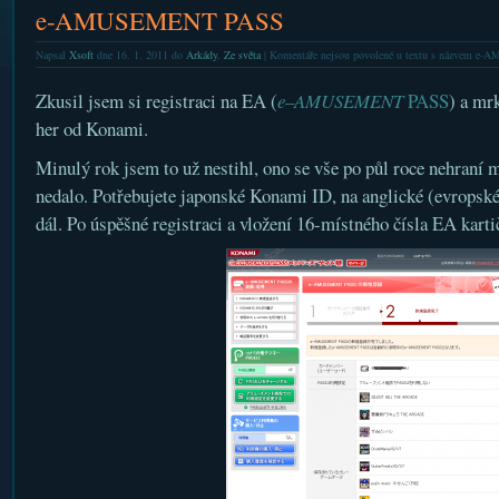
e-AMUSEMENT PASS
Napsal
Xsoft
dne 16. 1. 2011 do
Arkády
,
Ze světa
|
Komentáře nejsou povolené
u textu s názvem e
Zkusil jsem si registraci na EA (
e
–
AMUSEMENT
PASS
) a mr
her od Konami.
Minulý rok jsem to už nestihl, ono se vše po půl roce nehraní m
nedalo. Potřebujete japonské Konami ID, na anglické (evropské
dál. Po úspěšné registraci a vložení 16-místného čísla EA karti