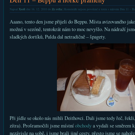
Napsal
Xsoft
dne 16. 12. 2010 do
Ze světa
|
Komentáře nejsou povolené
u textu s názvem Den 11 – B
Aaano, tento den jsme přijeli do Beppu. Místa avizovaného jak
možná v sezóně, tentokrát nám to moc nevyšlo. Na nádraží jsme 
sladkých dortíků, Pulda dal netradičně – špagety.
Při jídle se okolo nás mihli Deithovci. Dali jsme tedy řeč, řekli,
zítra). Prošramočili jsme místní
obchody
a vydali se směrem k 
nezávisle na sobě, i jsme brali jiné cesty, přesto jsme se nahoře 