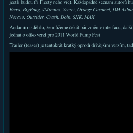
jestli budou tři Fiesty nebo víc). Každopádně seznam autorů hu
Beast, BigBang, 4Minutes, Secret, Orange Caramel, DM Ashur
Norazo, Outsider, Crash, Doin, SHK, MAX
Andamiro sdělilo, že můžeme čekát pár změn v interfacu, další
jednat o ofiko verzi pro 2011 World Pump Fest.
Trailer (teaser) je tentokrát kratký oprodi dřívějším verzím, tad