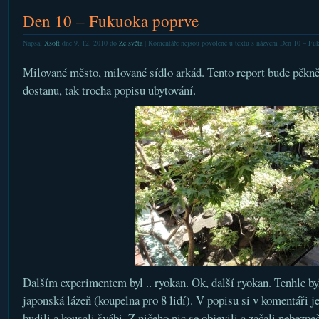
Den 10 – Fukuoka poprve
Napsal
Xsoft
dne 9. 12. 2010 do
Ze světa
|
Komentáře nejsou povolené
u textu s názvem Den 10 – Fu
Milované město, milované sídlo arkád. Tento report bude pěkn
dostanu, tak trocha popisu ubytování.
Dalším experimentem byl .. ryokan. Ok, další ryokan. Tenhle byl
japonská lázeň (koupelna pro 8 lidí). V popisu si v komentáři je
budili a kousali švábi. Z ničeho nic se objevili a začali nebezp