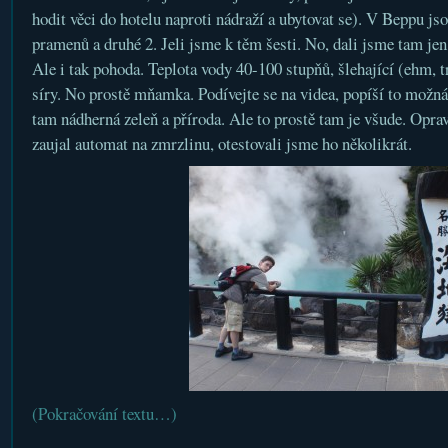
hodit věci do hotelu naproti nádraží a ubytovat se). V Beppu js
pramenů a druhé 2. Jeli jsme k těm šesti. No, dali jsme tam jen
Ale i tak pohoda. Teplota vody 40-100 stupňů, šlehající (ehm, 
síry. No prostě mňamka. Podívejte se na videa, popíší to možn
tam nádherná zeleň a příroda. Ale to prostě tam je všude. Opra
zaujal automat na zmrzlinu, otestovali jsme ho několikrát.
(Pokračování textu…)