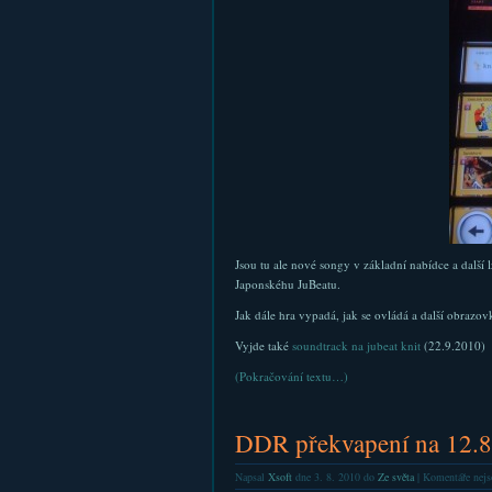
Jsou tu ale nové songy v základní nabídce a další 
Japonskéhu JuBeatu.
Jak dále hra vypadá, jak se ovládá a další obrazo
Vyjde také
soundtrack na jubeat knit
(22.9.2010)
(Pokračování textu…)
DDR překvapení na 12.
Napsal
Xsoft
dne 3. 8. 2010 do
Ze světa
|
Komentáře nejs