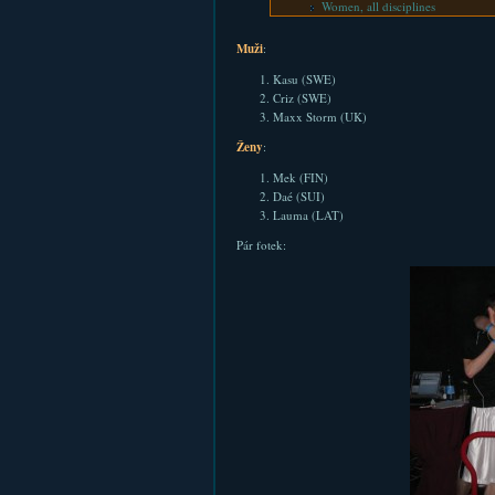
Women, all disciplines
Muži
:
Kasu (SWE)
Criz (SWE)
Maxx Storm (UK)
Ženy
:
Mek (FIN)
Daé (SUI)
Lauma (LAT)
Pár fotek: