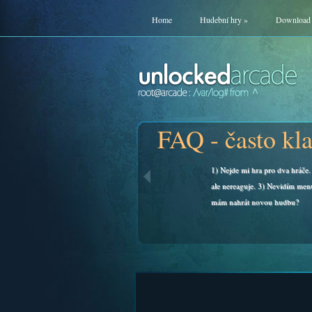
Home
Hudební hry
»
Download
FAQ - často kl
1) Nejde mi hra pro dva hráče. 
ale nereaguje. 3) Nevidím men
mám nahrát novou hudbu?