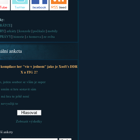
iky
:
RÁTCE
]
RY
]
arkády
|
konzole
|
počítače
|
mobily
PRÁVY
]
historie
|
z homova
|
ze světa
ální anketa
 kompilace her "vše v jednom" jako je Xsoft's DDR
X a ITG 2?
, jeden soubor se vším je super
 umím si hru sestavit sám
 má hra tu ještě není
 nevyužiji to
Zobrazit výsledky
rší ankety