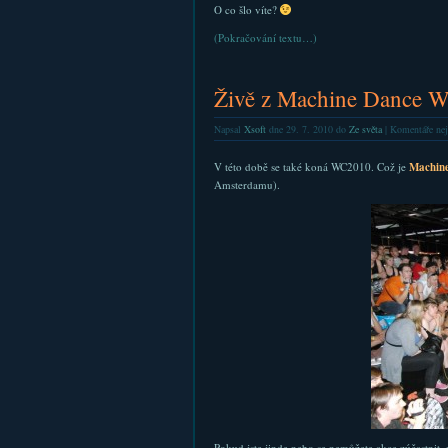
O co šlo víte?
(Pokračování textu…)
Živě z Machine Dance 
Napsal
Xsoft
dne 29. 7. 2010 do
Ze světa
|
Komentáře nej
V této době se také koná WC2010. Což je
Machine
Amsterdamu).
Pokud jste jinde nebo se nemůžete akce zúčastnit,