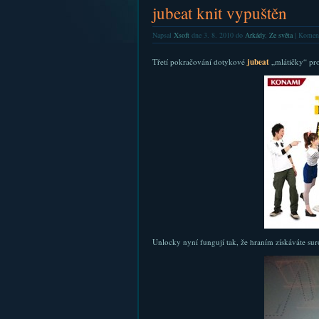
jubeat knit vypuštěn
Napsal
Xsoft
dne 3. 8. 2010 do
Arkády
,
Ze světa
|
Koment
Třetí pokračování dotykové
jubeat
„mlátičky“ pro 
Unlocky nyní fungují tak, že hraním získáváte su