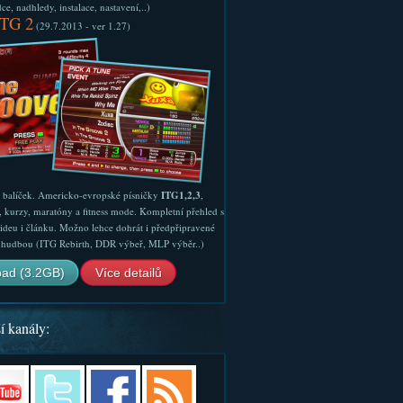
e, nadhledy, instalace, nastavení,..)
ITG 2
(29.7.2013 - ver 1.27)
ý balíček. Americko-evropské písničky
ITG1,2,3
,
, kurzy, maratóny a fitness mode. Kompletní přehled s
ideu i článku. Možno lehce dohrát i předpřipravené
ší hudbou (ITG Rebirth, DDR výbeř, MLP výběr..)
ad (3.2GB)
Více detailů
í kanály: