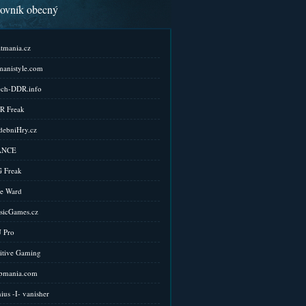
kovník obecný
tmania.cz
anistyle.com
ch-DDR.info
R Freak
ebniHry.cz
ANCE
 Freak
e Ward
sicGames.cz
 Pro
itive Gaming
pmania.com
ius -I- vanisher