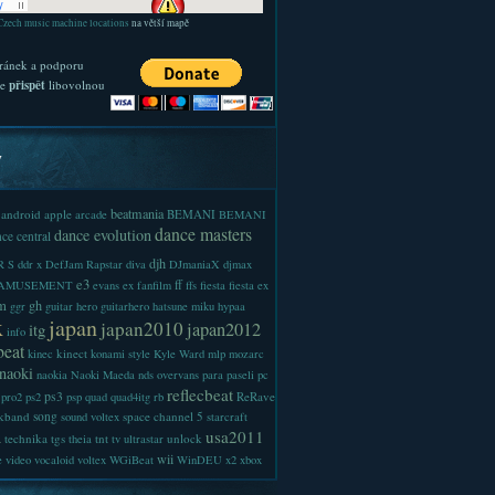
Czech music machine locations
na větší mapě
ránek a podporu
te
přispět
libovolnou
y
beatmania
android
apple
BEMANI
arcade
BEMANI
dance masters
dance evolution
ce central
djh
 S
ddr x
DefJam Rapstar
diva
DJmaniaX
djmax
e3
ff
-AMUSEMENT
evans
ex
fanfilm
ffs
fiesta
fiesta ex
m
gh
ggr
guitar hero
guitarhero
hatsune miku
hypaa
x
japan
japan2010
japan2012
itg
info
beat
kinect
kinec
konami style
Kyle Ward
mlp
mozarc
naoki
naokia
Naoki Maeda
nds
overvans
para
paseli
pc
reflecbeat
ps3
ReRave
pro2
ps2
psp
quad
quad4itg
rb
kband
song
space channel 5
sound voltex
starcraft
a
usa2011
technika
tgs
tnt
unlock
theia
tv
ultrastar
wii
e
video
vocaloid
voltex
WGiBeat
WinDEU
x2
xbox