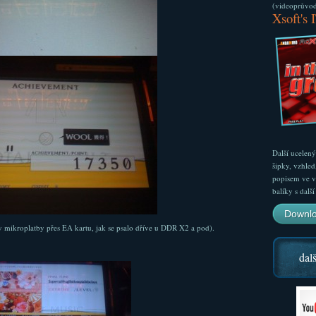
(videoprůvodc
Xsoft's 
Další ucelen
šipky, vzhled
popisem ve v
balíky s dal
Downlo
y mikroplatby přes EA kartu, jak se psalo dříve u DDR X2 a pod).
dalš