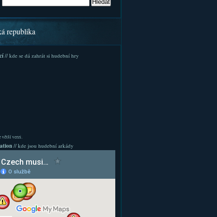
ká republika
cí
// kde se dá zahrát si hudební hry
 větší verzi.
ation
// kde jsou hudební arkády