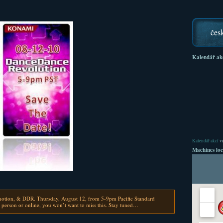
čes
Kalendář ak
Kalendář akcí
ve
Machines loc
 motion, & DDR. Thursday, August 12, from 5-9pm Pacific Standard
 person or online, you won’t want to miss this. Stay tuned…