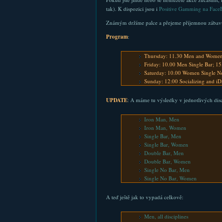
tak). K dispozici jsou i
Positive Gamming na Face
Známým držíme palce a přejeme příjemnou zábav
Program
:
Thursday: 11.30 Men and Women Ir
Friday: 10.00 Men Single Bar; 1
Saturday: 10.00 Women Single N
Sunday: 12:00 Socializing and i
UPDATE
: A máme tu výsledky v jednotlivých disc
Iron Man, Men
Iron Man, Women
Single Bar, Men
Single Bar, Women
Double Bar, Men
Double Bar, Women
Single No Bar, Men
Single No Bar, Women
A teď ještě jak to vypadá celkově:
Men, all disciplines