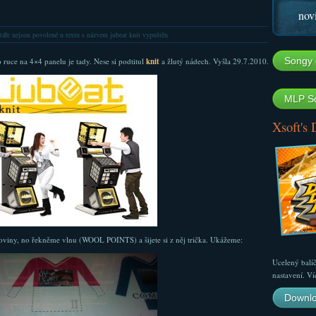
nov
áře nejsou povolené
u textu s názvem jubeat knit vypuštěn
Songy 
ruce na 4×4 panelu je tady. Nese si podtitul
knit
a žlutý nádech. Vyšla 29.7.2010.
MLP So
Xsoft's
roviny, no řekněme vlnu (WOOL POINTS) a šijete si z něj trička. Ukážeme:
Ucelený balí
nastavení. Ví
Downlo