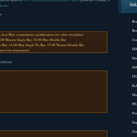
lin
Booku
.
u.
Bea
Bem
on Man competitions; qualifications for other disciplines
5.00 Women Single Bar; 18.00 Men Double Bar
Cze
o Bar; 14.00 Men Single No Bar; 19.00 Women Double Bar
DD
Dance fun tournament
Hud
iplínách:
iD
ITG
Kyl
Mu
PIU
Pos
Ste
Zen