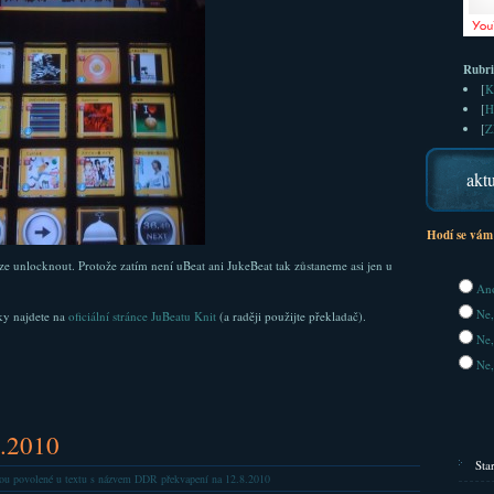
Rubr
[
K
[
H
[
Z
aktu
Hodí se vám
lze unlocknout. Protože zatím není uBeat ani JukeBeat tak zůstaneme asi jen u
Ano
Ne,
vky najdete na
oficiální stránce JuBeatu Knit
(a raději použijte překladač).
Ne,
Ne,
8.2010
Sta
ou povolené
u textu s názvem DDR překvapení na 12.8.2010