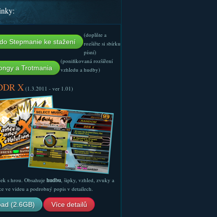
inky:
(doplňte a
do Stepmanie ke stažení
rozšiřte si sbírku
písní)
(ponifikovaná rozšíření
ngy a Trotmania
vzhledu a hudby)
 DDR X
(1.3.2011 - ver 1.01)
ček s hrou. Obsahuje
hudbu
, šipky, vzhled, zvuky a
ce ve videu a podrobný popis v detailech.
ad (2.6GB)
Více detailů