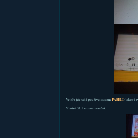
Ve hře jde také používat system
PASELI
(takové t
Vlastní GUI se moc nemění.