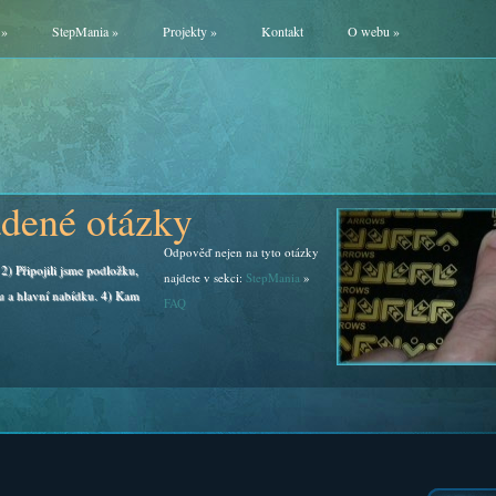
»
StepMania
»
Projekty
»
Kontakt
O webu
»
adené otázky
Odpověď nejen na tyto otázky
2) Připojili jsme podložku,
najdete v sekci:
StepMania
»
u a hlavní nabídku. 4) Kam
FAQ