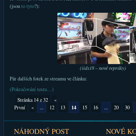
(jsou
to tyto
?):
(iidx18 – nové repráky)
Pár dalších fotek ze streamu ve článku:
(Pokračování textu…)
Stránka 14 z 32
«
14
První
«
...
12
13
15
16
...
20
30
NÁHODNÝ POST
NOVÉ K