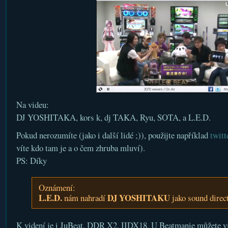
Na videu:
DJ YOSHITAKA, kors k, dj TAKA, Ryu, SOTA, a L.E.D.
Pokud nerozumíte (jako i další lidé ;)), použijte například
twitt
víte kdo tam je a o čem zhruba mluví).
PS: Díky
Oznámení:
L.E.D.
DJ YOSHITAKU
nám nahradí
jako sound direc
K videní je i JuBeat, DDR X2, IIDX18. U Beatmanie můžete vi