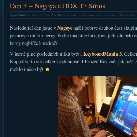
Den 4 – Nagoya a IIDX 17 Sirius
Napsal
Xsoft
dne 24. 9. 2010 do
Ze světa
|
Komentáře nejsou povolené
u textu s názvem Den 4 – Nago
Nagoye
Následující den jsme v
našli poprve druhou část skupin
pekárny a místní herny. Podle machine locations jich zde bylo d
herny nejblíže k nádraží.
KeyboardMania 3
V herně plné posledních mixů byla i
. Celke
Kupodivu to šlo celkem jednoduše. I Frozen Ray zněl jak měl. 
mohlo i něco být.