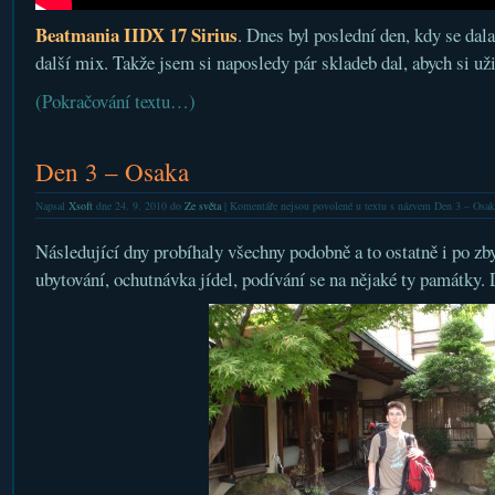
Beatmania IIDX 17 Sirius
. Dnes byl poslední den, kdy se dala
další mix. Takže jsem si naposledy pár skladeb dal, abych si už
(Pokračování textu…)
Den 3 – Osaka
Napsal
Xsoft
dne 24. 9. 2010 do
Ze světa
|
Komentáře nejsou povolené
u textu s názvem Den 3 – Osak
Následující dny probíhaly všechny podobně a to ostatně i po zb
ubytování, ochutnávka jídel, podívání se na nějaké ty památky.