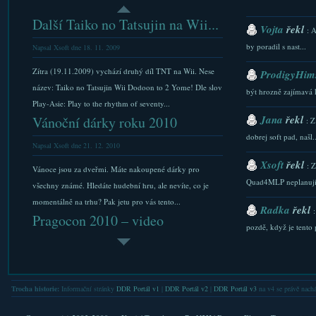
Další Taiko no Tatsujin na Wii...
Vojta
řekl
: 
by poradil s nast...
Napsal Xsoft dne 18. 11. 2009
Zítra (19.11.2009) vychází druhý díl TNT na Wii. Nese
ProdigyHims
název: Taiko no Tatsujin Wii Dodoon to 2 Yome! Dle slov
být hrozně zajímavá 
Play-Asie: Play to the rhythm of seventy...
Jana
řekl
Vánoční dárky roku 2010
: Z
dobrej soft pad, našl..
Napsal Xsoft dne 21. 12. 2010
Xsoft
řekl
: 
Vánoce jsou za dveřmi. Máte nakoupené dárky pro
Quad4MLP neplanuji.
všechny známé. Hledáte hudební hru, ale nevíte, co je
momentálně na trhu? Pak jetu pro vás tento...
Radka
řekl
Pragocon 2010 – video
pozdě, když je tento p
Napsal Xsoft dne 27. 2. 2010
Xsoft
řekl
: 
Pokud jste byli na Pragoconu 2010, nebo vás jen zajíma,
stazeni a Downlaod...
jak to tam vypadalo, máte několik možností: – podívat se
Trocha historie:
Informační stránky
DDR Portál v1
|
DDR Portál v2
|
DDR Portál v3
na v4 se právě nachá
Xsoft
řekl
na fotky z akce (další) –...
: 