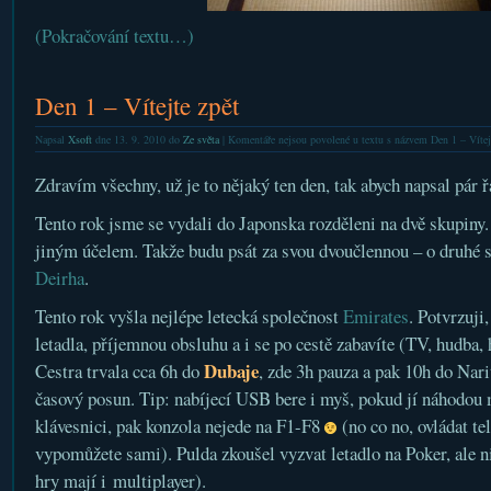
(Pokračování textu…)
Den 1 – Vítejte zpět
Napsal
Xsoft
dne 13. 9. 2010 do
Ze světa
|
Komentáře nejsou povolené
u textu s názvem Den 1 – Vítej
Zdravím všechny, už je to nějaký ten den, tak abych napsal pár 
Tento rok jsme se vydali do Japonska rozděleni na dvě skupiny.
jiným účelem. Takže budu psát za svou dvoučlennou – o druhé 
Deirha
.
Tento rok vyšla nejlépe letecká společnost
Emirates
. Potvrzuji
letadla, příjemnou obsluhu a i se po cestě zabavíte (TV, hudba, 
Dubaje
Cestra trvala cca 6h do
, zde 3h pauza a pak 10h do Nar
časový posun. Tip: nabíjecí USB bere i myš, pokud jí náhodou 
klávesnici, pak konzola nejede na F1-F8
(no co no, ovládat te
vypomůžete sami). Pulda zkoušel vyzvat letadlo na Poker, ale n
hry mají i multiplayer).