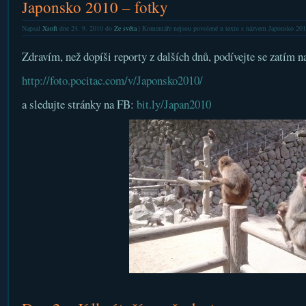
Japonsko 2010 – fotky
Napsal
Xsoft
dne 24. 9. 2010 do
Ze světa
|
Komentáře nejsou povolené
u textu s názvem Japonsko 201
Zdravím, než dopíši reporty z dalších dnů, podívejte se zatím n
http://foto.pocitac.com/v/Japonsko2010/
a sledujte stránky na FB:
bit.ly/Japan2010