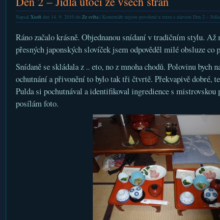
Den 2 – Jídla útočí ze všech stran
Napsal
Xsoft
dne 14. 9. 2010 do
Ze světa
|
Komentáře nejsou povolené
u textu s názvem Den 2 – Jídla 
Ráno začalo krásně. Objednanou snídaní v tradičním stylu. Až 
přesných japonských slovíček jsem odpověděl milé obsluze co pr
Snídaně se skládala z .. eto, no z mnoha chodů. Polovinu bych na
ochutnání a přivonění to bylo tak tři čtvrtě. Překvapivě dobré,
Pulda si pochutnával a identifikoval ingredience s mistrovskou
posílám foto.