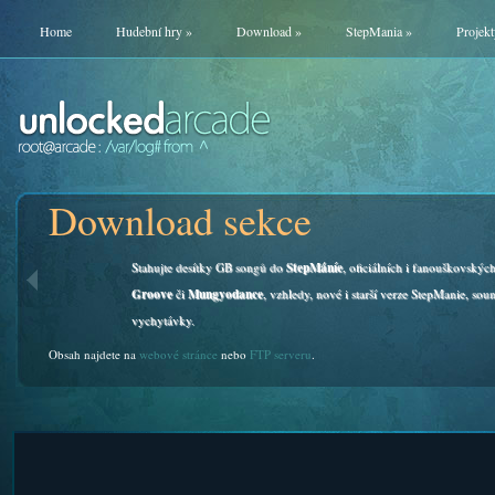
Home
Hudební hry
»
Download
»
StepMania
»
Projekt
Download sekce
Stahujte desítky GB songů do
StepMáníe
, oficiálních i fanouškovskýc
Groove
či
Mungyodance
, vzhledy, nové i starší verze StepManie, soun
vychytávky.
Obsah najdete na
webové stránce
nebo
FTP serveru
.