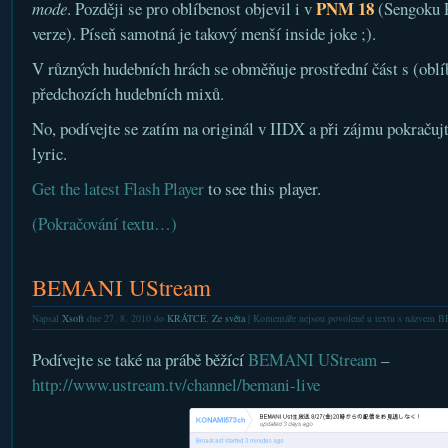
PNM 18
mode
. Později se pro oblíbenost objevil i v
(Sengoku 
verze). Píseň samotná je takový menší inside joke ;).
V různých hudebních hrách se obměňuje prostřední část s (o
předchozích hudebních mixů.
No, podívejte se zatím na originál v IIDX a při zájmu pokračujt
lyric.
Get the latest Flash Player
to see this player.
(Pokračování textu…)
BEMANI UStream
Napsal
Xsoft
dne 27. 8. 2010 do
KRÁTCE
,
Ze světa
|
Komentáře nejsou povolené
u textu s názvem 
Podívejte se také na prábě běžící
BEMANI UStream
–
http://www.ustream.tv/channel/bemani-live