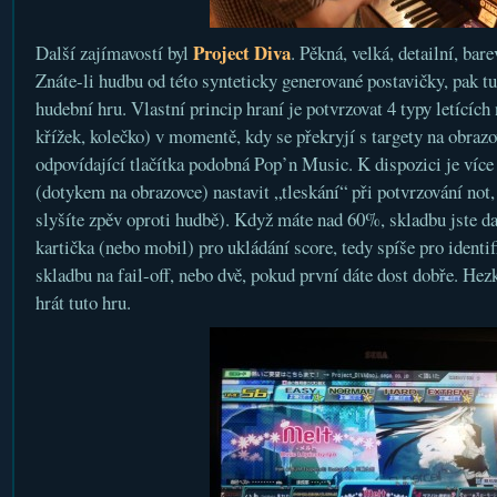
Project Diva
Další zajímavostí byl
. Pěkná, velká, detailní, bar
Znáte-li hudbu od této synteticky generované postavičky, pak tu 
hudební hru. Vlastní princip hraní je potvrzovat 4 typy letících 
křížek, kolečko) v momentě, kdy se překryjí s targety na obraz
odpovídající tlačítka podobná Pop’n Music. K dispozici je více
(dotykem na obrazovce) nastavit „tleskání“ při potvrzování not,
slyšíte zpěv oproti hudbě). Když máte nad 60%, skladbu jste dal
kartička (nebo mobil) pro ukládání score, tedy spíše pro identi
skladbu na fail-off, nebo dvě, pokud první dáte dost dobře. Hezk
hrát tuto hru.