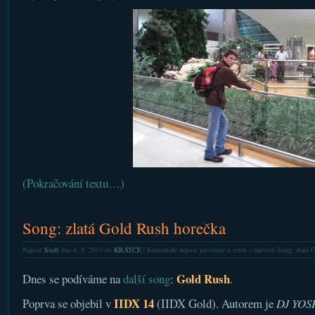
(Pokračování textu…)
Song: zlatá Gold Rush horečka
Napsal
Xsoft
dne 6. 9. 2010 do
KRÁTCE
|
Komentáře nejsou povolené
u textu s názvem Song: zlatá 
Gold Rush
Dnes se podíváme na
další song
:
.
IIDX 14
Poprva se objebil v
(IIDX Gold). Autorem je
DJ YOSH