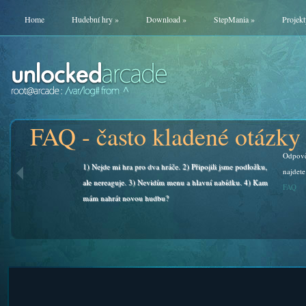
Home
Hudební hry
»
Download
»
StepMania
»
Projekt
FAQ - často kladené otázky
Odpově
1) Nejde mi hra pro dva hráče. 2) Připojili jsme podložku,
najdete
ale nereaguje. 3) Nevidím menu a hlavní nabídku. 4) Kam
FAQ
mám nahrát novou hudbu?