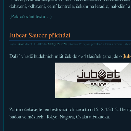
dobavení, odbavení, celní kontrola, čekání na letadlo, nalodění a 
(Pokračování textu…)
Jubeat Saucer přichází
Napsal
Xsoft
dne 3. 4. 2012 do
Arkády
,
Ze světa
|
Komentáře nejsou povolené
u textu s názvem Jubeat 
Jub
Další v řadě hudebních mlátiček do 4×4 tlačítek (ano jde o
Zatím očekávejte jen testovací lokace a to od 5.-8.4.2012. Herny
budou ve městech: Tokyo, Nagoya, Osaka a Fukuoka.