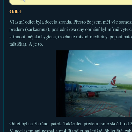
Odlet
:
Vlastní odlet byla docela sranda. Přesto že jsem měl vše samoz
předem (sarkasmus), poslední dva dny obíhání byl mírně vytěžuj
stihnout, nějaká hygiena, trocha té místní medicíny, popsat bato
taštička). A je to.
Odlet byl na 7h ráno, pátek. Takže den předem jsme skočili od
V noci jsem ani nespal a ve 4:30 odlet na letiště. 5h letiště, zab