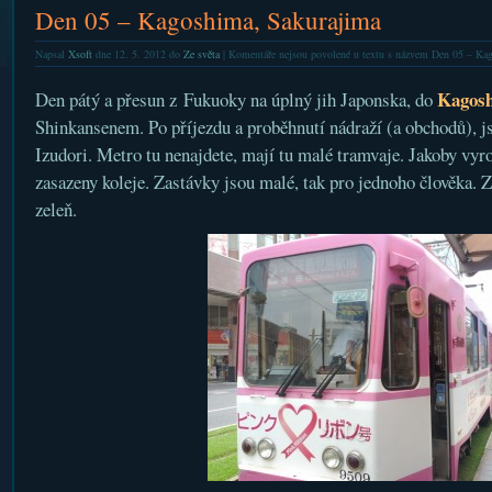
Den 05 – Kagoshima, Sakurajima
Napsal
Xsoft
dne 12. 5. 2012 do
Ze světa
|
Komentáře nejsou povolené
u textu s názvem Den 05 – Ka
Kagos
Den pátý a přesun z Fukuoky na úplný jih Japonska, do
Shinkansenem. Po příjezdu a proběhnutí nádraží (a obchodů), j
Izudori. Metro tu nenajdete, mají tu malé tramvaje. Jakoby vyro
zasazeny koleje. Zastávky jsou malé, tak pro jednoho člověka. Z
zeleň.