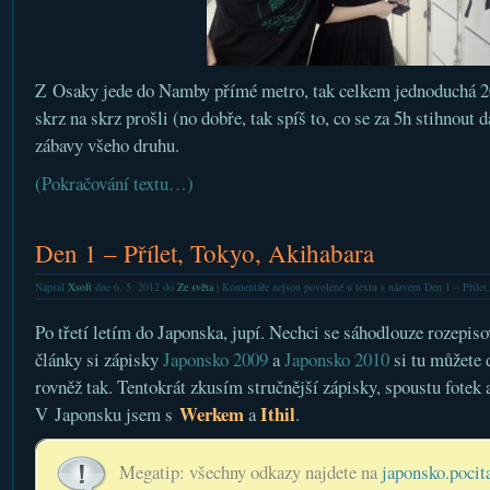
Z Osaky jede do Namby přímé metro, tak celkem jednoduchá 
skrz na skrz prošli (no dobře, tak spíš to, co se za 5h stihnout 
zábavy všeho druhu.
(Pokračování textu…)
Den 1 – Přílet, Tokyo, Akihabara
Napsal
Xsoft
dne 6. 5. 2012 do
Ze světa
|
Komentáře nejsou povolené
u textu s názvem Den 1 – Přílet
Po třetí letím do Japonska, jupí. Nechci se sáhodlouze rozepisov
články si zápisky
Japonsko 2009
a
Japonsko 2010
si tu můžete 
rovněž tak. Tentokrát zkusím stručnější zápisky, spoustu fotek a
Werkem
Ithil
V Japonsku jsem s
a
.
Megatip: všechny odkazy najdete na
japonsko.pocit