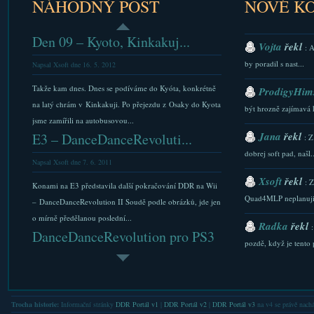
NÁHODNÝ POST
NOVÉ K
Den 09 – Kyoto, Kinkakuj...
Vojta
řekl
: 
by poradil s nast...
Napsal Xsoft dne 16. 5. 2012
Takže kam dnes. Dnes se podíváme do Kyóta, konkrétně
ProdigyHims
na latý chrám v Kinkakuji. Po přejezdu z Osaky do Kyota
být hrozně zajímavá 
jsme zamířili na autobusovou...
Jana
řekl
E3 – DanceDanceRevoluti...
: Z
dobrej soft pad, našl..
Napsal Xsoft dne 7. 6. 2011
Xsoft
řekl
: 
Konami na E3 představila další pokračování DDR na Wii
Quad4MLP neplanuji.
– DanceDanceRevolution II Soudě podle obrázků, jde jen
o mírně předělanou poslední...
Radka
řekl
DanceDanceRevolution pro PS3
pozdě, když je tento p
Napsal Xsoft dne 17. 11. 2010
Xsoft
řekl
: 
Stejné* jako DanceDanceRevolution na Wii. *v čem se to
stazeni a Downlaod...
tedy liší? Tak zaprve, je to na PS3. (předpokládám, že se
Trocha historie:
Informační stránky
DDR Portál v1
|
DDR Portál v2
|
DDR Portál v3
na v4 se právě nachá