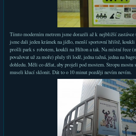
Tímto moderním metrem jsme dorazili až k nejbližší zastávce
jsme dali jeden krámek na jídlo, menší sportovní hřiště, koukli s
prošli park s robotem, koukli na Hilton a tak. Na místní řece (n
považovat už za moře) pluly tři lodě, jedna tažná, jedna na bagr
dohledu. Měli co dělat, aby projeli pod mostem. Stropu mostu se
museli klucí sklonit. Dát to o 10 minut později nevím nevím.