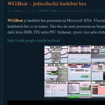
WGiBeat – jednoduchá hudební hra
Napsal
Xsoft
dne 25. 3. 2012 do
KRÁTCE
,
Počítače
|
Komentáře nejsou povolené
u textu s názvem WG
WGiBeat
je hudební hra postavená na Microsoft XNA. Vlastní h
hudebních her co tu máme. Tato hra ale není postavena na Stepma
další klon DDR, ITG nebo PIU. Stáhnout, zjistit více nebo třeb
http://code.google.com/p/wgibeat/