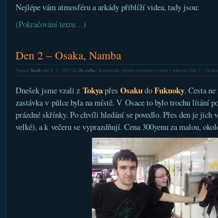
Nejlépe vám atmosféru a arkády přiblíží videa, tady jsou:
(Pokračování textu…)
Den 2 – Osaka, Namba
Napsal
Xsoft
dne 9. 5. 2012 do
Ze světa
|
Komentáře nejsou povolené
u textu s názvem Den 2 – Osak
Tokya
Osaku
Fukuoky
Dnešek jsme vzali z
přes
do
. Cesta ne
zastávka v půlce byla na místě. V Osace to bylo trochu lítání po
prázdné skřínky. Po chvíli hledání se povedlo. Přes den je jich 
velké), a k večeru se vyprazdňují. Cena 300yenu za malou, okol