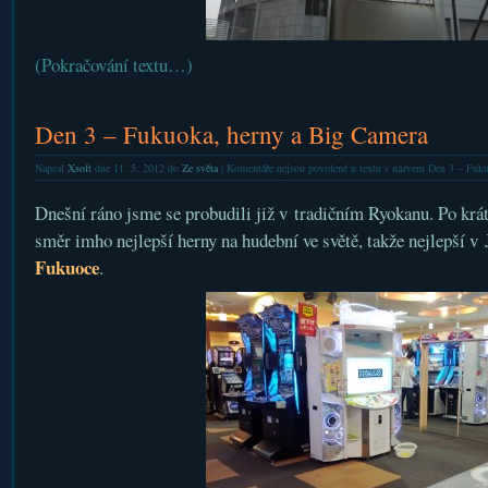
(Pokračování textu…)
Den 3 – Fukuoka, herny a Big Camera
Napsal
Xsoft
dne 11. 5. 2012 do
Ze světa
|
Komentáře nejsou povolené
u textu s názvem Den 3 – Fuku
Dnešní ráno jsme se probudili již v tradičním Ryokanu. Po krát
směr imho nejlepší herny na hudební ve světě, takže nejlepší v
Fukuoce
.