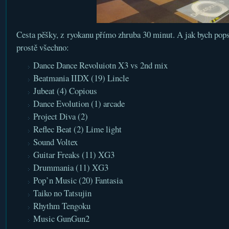
Cesta pěšky, z ryokanu přímo zhruba 30 minut. A jak bych pops
prostě všechno:
Dance Dance Revoluiotn X3 vs 2nd mix
Beatmania IIDX (19) Lincle
Jubeat (4) Copious
Dance Evolution (1) arcade
Project Diva (2)
Reflec Beat (2) Lime light
Sound Voltex
Guitar Freaks (11) XG3
Drummania (11) XG3
Pop’n Music (20) Fantasia
Taiko no Tatsujin
Rhythm Tengoku
Music GunGun2