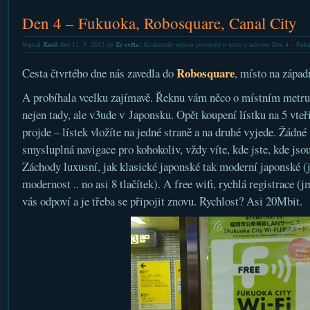
Den 4 – Fukuoka, Robosquare, Canal City
Napsal
Xsoft
dne 11. 5. 2012 do
Ze světa
|
Komentáře nejsou povolené
u textu s názvem Den 4 – Fuku
Robosquare
Cesta čtvrtého dne nás zavedla do
, místo na západ
A probíhala vcelku zajímavě. Řeknu vám něco o místním metru.
nejen tady, ale v3ude v Japonsku. Opět koupení lístku na 5 vteř
projde – lístek vložíte na jedné straně a na druhé vyjede. Žádné
smysluplná navigace pro kohokoliv, vždy víte, kde jste, kde jso
Záchody luxusní, jak klasické japonské tak moderní japonské (
modernost .. no asi 8 tlačítek). A free wifi, rychlá registrace (
vás odpoví a je třeba se připojit znovu. Rychlost? Asi 20Mbit.