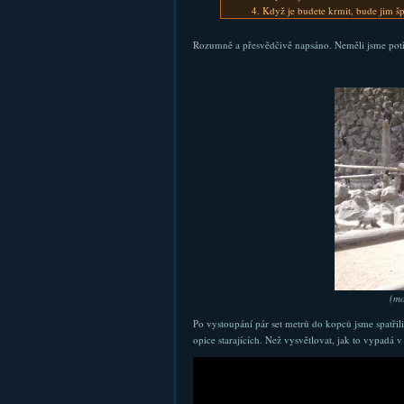
Když je budete krmit, bude jim šp
Rozumně a přesvědčivě napsáno. Neměli jsme potř
(mo
Po vystoupání pár set metrů do kopců jsme spatřili 
opice starajících. Než vysvětlovat, jak to vypadá 