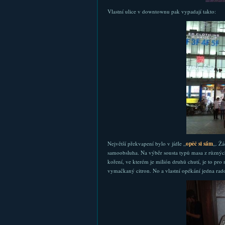
Vlastní ulice v downtownu pak vypadají takto:
Největší překvapení bylo v jídle „
opěč si sám
„. Žá
samoobsluha. Na výběr sousta typů masa z různých
koření, ve kterém je milión druhů chutí, je to p
vymačkaný citron. No a vlastní opékání jedna rados