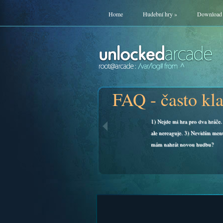
Home
Hudební hry
»
Download
FAQ - často kl
1) Nejde mi hra pro dva hráče. 
ale nereaguje. 3) Nevidím men
mám nahrát novou hudbu?