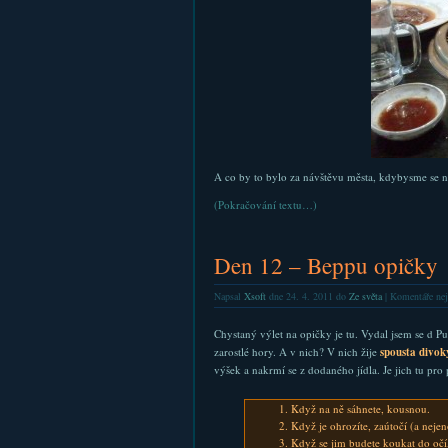
A co by to bylo za návštěvu města, kdybysme se ne
(Pokračování textu…)
Den 12 – Beppu opičky
Napsal
Xsoft
dne 24. 4. 2011 do
Ze světa
|
Komentáře nej
Chystaný výlet na opičky je tu. Vydal jsem se d 
zarostlé hory. A v nich? V nich žije
spousta divok
výšek a nakrmí se z dodaného jídla. Je jich tu pro
Když na ně sáhnete, kousnou.
Když je ohrozíte, zaútočí (a neje
Když se jim budete koukat do očí,