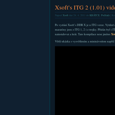
Xsoft’s ITG 2 (1.01) vid
Napsal
Xsoft
dne 24. 4. 2011 do
KRÁTCE
,
Počítače
|
Kom
Po vydání Xsoft’s DDR X je u ITG verze. Vyhled 
maratóny jsou z ITG 1, 2 i z trojky. Přidán byl i 
nainstalovat a hrát. Tato kompilace nese jméno
Xso
Větší ukázka s vysvětlením a mininávodem napříč