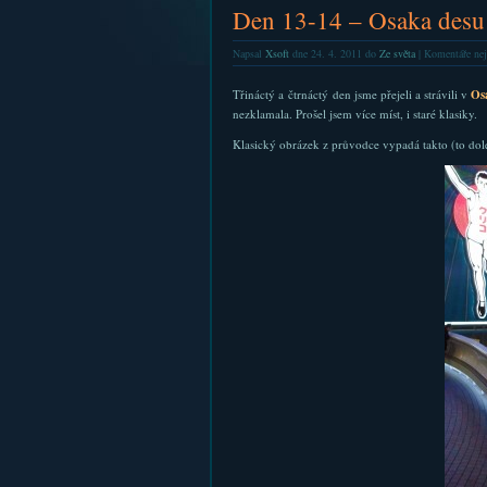
Den 13-14 – Osaka desu
Napsal
Xsoft
dne 24. 4. 2011 do
Ze světa
|
Komentáře nej
Třináctý a čtrnáctý den jsme přejeli a strávili v
Os
nezklamala. Prošel jsem více míst, i staré klasiky.
Klasický obrázek z průvodce vypadá takto (to dole