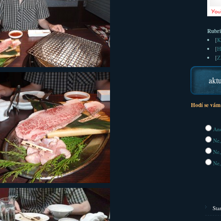
Rubr
[
K
[
H
[
Z
aktu
Hodí se vám
Ano
Ne,
Ne,
Ne,
Sta