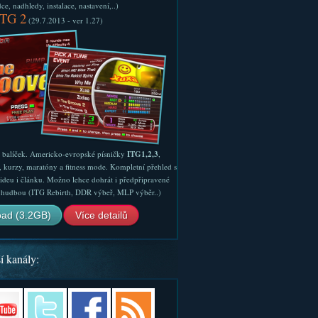
e, nadhledy, instalace, nastavení,..)
ITG 2
(29.7.2013 - ver 1.27)
ý balíček. Americko-evropské písničky
ITG1,2,3
,
, kurzy, maratóny a fitness mode. Kompletní přehled s
ideu i článku. Možno lehce dohrát i předpřipravené
ší hudbou (ITG Rebirth, DDR výbeř, MLP výběr..)
ad (3.2GB)
Více detailů
í kanály: