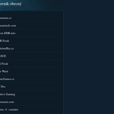
kovník obecný
tmania.cz
anistyle.com
ch-DDR.info
R Freak
ebniHry.cz
ANCE
 Freak
e Ward
sicGames.cz
 Pro
itive Gaming
pmania.com
ius -I- vanisher