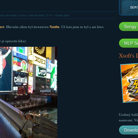
nov
sou povolené
u textu s názvem Den 13-14 – Osaka desu
Songy 
ace
. Hlavním cílem byl downtown
Nanba
. Už loni jsem tu byl a ani letos
 je opravdu řeka):
MLP So
Xsoft's
Ucelený balí
nastavení. Ví
Downlo