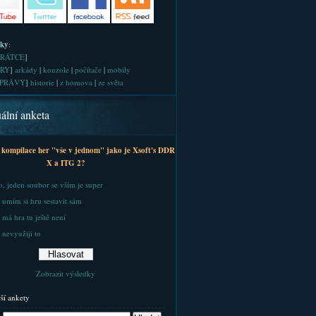
iky
:
RÁTCE
]
RY
]
arkády
|
konzole
|
počítače
|
mobily
PRÁVY
]
historie
|
z homova
|
ze světa
ální anketa
 kompilace her "vše v jednom" jako je Xsoft's DDR
X a ITG 2?
, jeden soubor se vším je super
 umím si hru sestavit sám
 má hra tu ještě není
 nevyužiji to
Zobrazit výsledky
rší ankety