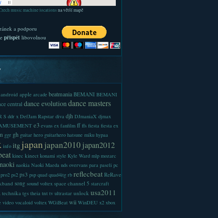
Czech music machine locations
na větší mapě
ránek a podporu
te
přispět
libovolnou
y
beatmania
android
apple
BEMANI
arcade
BEMANI
dance masters
dance evolution
ce central
djh
 S
ddr x
DefJam Rapstar
diva
DJmaniaX
djmax
e3
ff
-AMUSEMENT
evans
ex
fanfilm
ffs
fiesta
fiesta ex
m
gh
ggr
guitar hero
guitarhero
hatsune miku
hypaa
x
japan
japan2010
japan2012
itg
info
beat
kinect
kinec
konami style
Kyle Ward
mlp
mozarc
naoki
naokia
Naoki Maeda
nds
overvans
para
paseli
pc
reflecbeat
ps3
ReRave
pro2
ps2
psp
quad
quad4itg
rb
kband
song
space channel 5
sound voltex
starcraft
a
usa2011
technika
tgs
tnt
unlock
theia
tv
ultrastar
wii
e
video
vocaloid
voltex
WGiBeat
WinDEU
x2
xbox