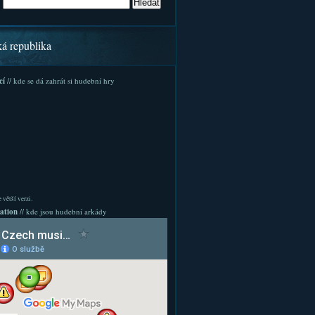
ká republika
cí
// kde se dá zahrát si hudební hry
 větší verzi.
ation
// kde jsou hudební arkády