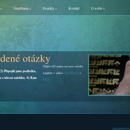
»
StepMania
»
Projekty
»
Kontakt
O webu
»
adené otázky
Odpověď nejen na tyto otázky
2) Připojili jsme podložku,
najdete v sekci:
StepMania
»
u a hlavní nabídku. 4) Kam
FAQ