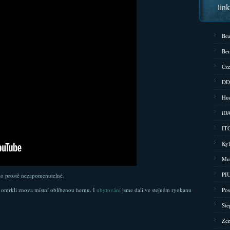
lin
Bea
Bem
Cze
DD
Hud
iD
ITG
Kyl
Mu
PIU
ylo prostě nezapomenutelné.
a omrkli znova místní oblíbenou hernu. I
ubytování
jsme dali ve stejném ryokanu
Pos
Ste
Zen