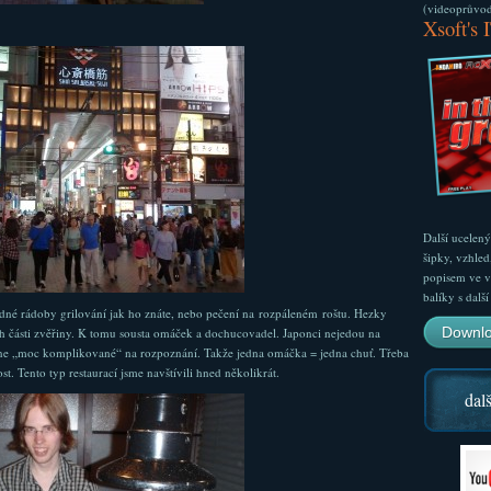
(videoprůvodc
Xsoft's 
Další ucelen
šipky, vzhled
popisem ve v
balíky s dal
dné rádoby grilování jak ho znáte, nebo pečení na rozpáleném roštu. Hezky
Downlo
 části zvěřiny. K tomu sousta omáček a dochucovadel. Japonci nejedou na
ro ne „moc komplikované“ na rozpoznání. Takže jedna omáčka = jedna chuť. Třeba
t. Tento typ restaurací jsme navštívili hned několikrát.
dalš