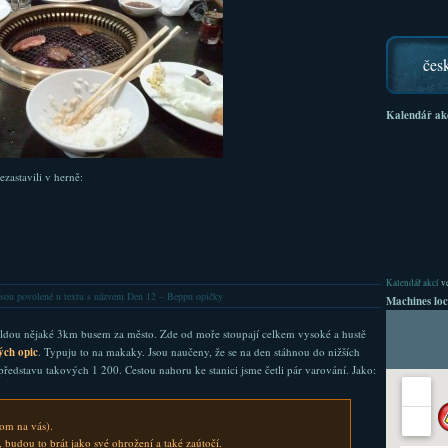
čes
Kalendář ak
zastavili v herně:
Kalendář akcí
ve
sou povolené
u textu s názvem Den 12 – Beppu opičky
Machines loc
Puldou nějaké 3km busem za město. Zde od moře stoupají celkem vysoké a hustě
ých opic
. Typuju to na makaky. Jsou naučeny, že se na den stáhnou do nižších
 představu takových 1 200. Cestou nahoru ke stanici jsme četli pár varování. Jako:
nom na vás).
 budou to brát jako své ohrožení a také zaútočí.