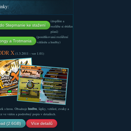
inky:
(doplňte a
do Stepmanie ke stažení
rozšiřte si sbírku
písní)
(ponifikovaná rozšíření
ngy a Trotmania
vzhledu a hudby)
 DDR X
(1.3.2011 - ver 1.01)
ček s hrou. Obsahuje
hudbu
, šipky, vzhled, zvuky a
ce ve videu a podrobný popis v detailech.
ad (2.6GB)
Více detailů