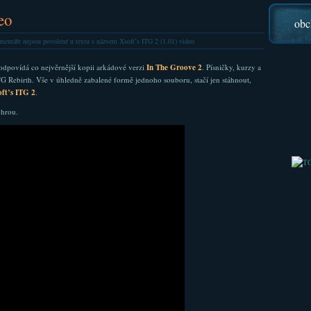
eo
obc
entáře nejsou povolené
u textu s názvem Xsoft’s ITG 2 (1.01) video
odpovídá co nejvěrnější kopii arkádové verzi
In The Groove 2
. Písničky, kurzy a
ITG Rebirth. Vše v úhledně zabalené formě jednoho souboru, stačí jen stáhnout,
ft’s ITG 2
.
 hrou.