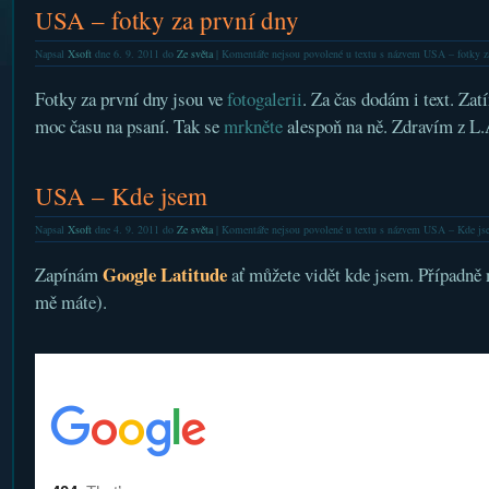
USA – fotky za první dny
Napsal
Xsoft
dne 6. 9. 2011 do
Ze světa
|
Komentáře nejsou povolené
u textu s názvem USA – fotky z
Fotky za první dny jsou ve
fotogalerii
. Za čas dodám i text. Zat
moc času na psaní. Tak se
mrkněte
alespoň na ně. Zdravím z L.
USA – Kde jsem
Napsal
Xsoft
dne 4. 9. 2011 do
Ze světa
|
Komentáře nejsou povolené
u textu s názvem USA – Kde js
Google Latitude
Zapínám
ať můžete vidět kde jsem. Případně 
mě máte).