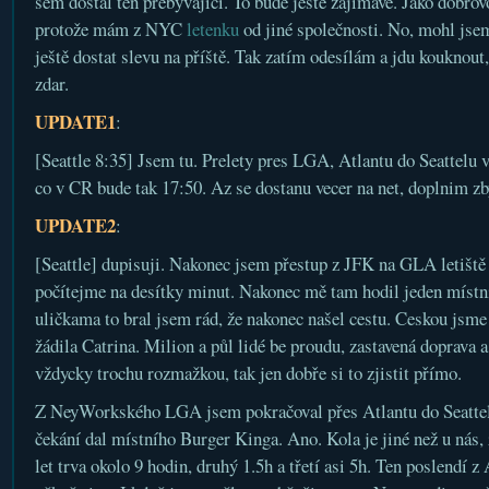
sem dostal ten přebývající. To bude ještě zajímavé. Jako dobrov
protože mám z NYC
letenku
od jiné společnosti. No, mohl jsem
ještě dostat slevu na příště. Tak zatím odesílám a jdu kouknout
zdar.
UPDATE1
:
[Seattle 8:35] Jsem tu. Prelety pres LGA, Atlantu do Seattel
co v CR bude tak 17:50. Az se dostanu vecer na net, doplnim z
UPDATE2
:
[Seattle] dupisuji. Nakonec jsem přestup z JFK na GLA letiště st
počítejme na desítky minut. Nakonec mě tam hodil jeden místní
uličkama to bral jsem rád, že nakonec našel cestu. Ceskou jsme 
žádila Catrina. Milion a půl lidé be proudu, zastavená doprava 
vždycky trochu rozmažkou, tak jen dobře si to zjistit přímo.
Z NeyWorkského LGA jsem pokračoval přes Atlantu do Seattel
čekání dal místního Burger Kinga. Ano. Kola je jiné než u nás,
let trva okolo 9 hodin, druhý 1.5h a třetí asi 5h. Ten poslendí z 