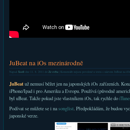
JuBeat na iOs mezinárodně
Napsal
Xsoft
dne 11. 8. 2011 do
Ze světa
|
Komentáře nejsou povolené
u textu s názvem JuBeat na iO
JuBeat
už nemusí běžet jen na japonských iOs zařízeních. Kon
iPhone/Ipad i pro Ameriku a Evropu. Používá (původně americ
byl uBeat. Takže pokud jste vlastníkem iOs, tak rychle do
iTune
Podívat se můžete se i na
songlist
. Předpokládám, že budou vyc
japonské verze.