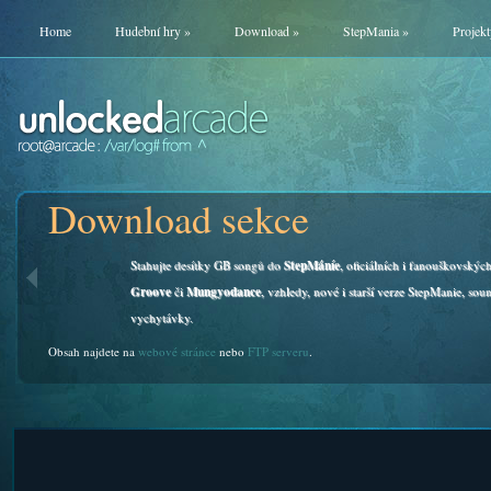
Home
Hudební hry
»
Download
»
StepMania
»
Projekt
Download sekce
Stahujte desítky GB songů do
StepMáníe
, oficiálních i fanouškovskýc
Groove
či
Mungyodance
, vzhledy, nové i starší verze StepManie, soun
vychytávky.
Obsah najdete na
webové stránce
nebo
FTP serveru
.