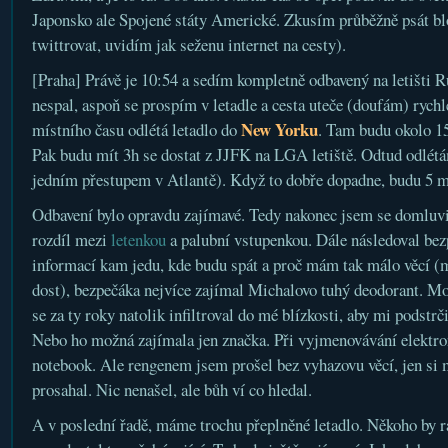
Japonsko ale Spojené státy Americké. Zkusím průběžně psát blo
twittrovat, uvidím jak seženu internet na cesty).
[Praha] Právě je 10:54 a sedím kompletně odbavený na letišti 
nespal, aspoň se prospím v letadle a cesta uteče (doufám) rychl
New Yorku
místního času odlétá letadlo do
. Tam budu okolo 15
Pak budu mít 3h se dostat z JJFK na LGA letiště. Odtud odlétá
jedním přestupem v Atlantě). Když to dobře dopadne, budu 5 m
Odbavení bylo opravdu zajímavé. Tedy nakonec jsem se domluvi
rozdíl mezi
letenkou
a palubní vstupenkou. Dále následoval be
informací kam jedu, kde budu spát a proč mám tak málo věcí (
dost), bezpečáka nejvíce zajímal Michalovo tuhý deodorant. Mo
se za ty roky natolik infiltroval do mé blízkosti, aby mi podstrč
Nebo ho možná zajímala jen značka. Při vyjmenovávání elektr
notebook. Ale rengenem jsem prošel bez vyhazovu věcí, jen si 
prosahal. Nic nenašel, ale bůh ví co hledal.
A v poslední řadě, máme trochu přeplněné letadlo. Někoho by rád