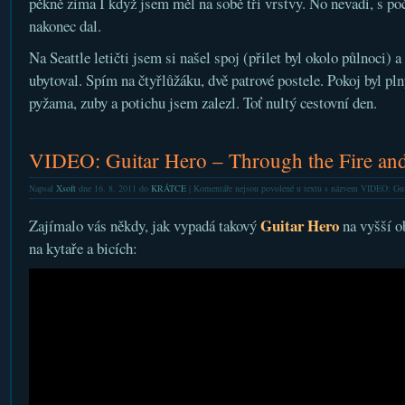
pěkně zima I když jsem měl na sobě tři vrstvy. No nevadi, s p
nakonec dal.
Na Seattle letičti jsem si našel spoj (přilet byl okolo půlnoci) 
ubytoval. Spím na čtyřlůžáku, dvě patrové postele. Pokoj byl pln
pyžama, zuby a potichu jsem zalezl. Toť nultý cestovní den.
VIDEO: Guitar Hero – Through the Fire an
Napsal
Xsoft
dne 16. 8. 2011 do
KRÁTCE
|
Komentáře nejsou povolené
u textu s názvem VIDEO: Guit
Guitar Hero
Zajímalo vás někdy, jak vypadá takový
na vyšší o
na kytaře a bicích: