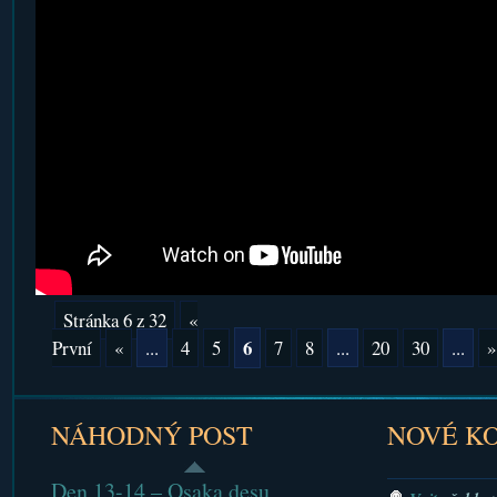
Stránka 6 z 32
«
6
První
«
...
4
5
7
8
...
20
30
...
»
NÁHODNÝ POST
NOVÉ K
Den 13-14 – Osaka desu