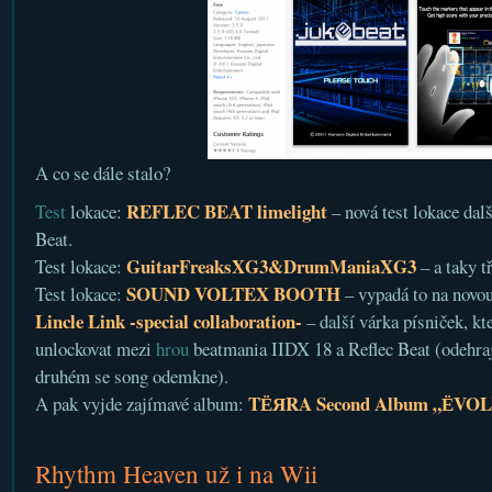
A co se dále stalo?
REFLEC BEAT limelight
Test
lokace:
– nová test lokace dalš
Beat.
GuitarFreaksXG3&DrumManiaXG3
Test lokace:
– a taky t
SOUND VOLTEX BOOTH
Test lokace:
– vypadá to na novo
Lincle Link -special collaboration-
– další várka písniček, kt
unlockovat mezi
hrou
beatmania IIDX 18 a Reflec Beat (odehraj
druhém se song odemkne).
TЁЯRA Second Album „ЁVO
A pak vyjde zajímavé album:
Rhythm Heaven už i na Wii