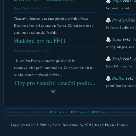
Vojta
řekl
: 
by poradil s nast...
Napsal Xsoft dne 24. 4. 2011
Třináctý a čtrnáctý den jsme přejeli a strávili v Osace.
ProdigyHims
Hlavním cílem byl downtown Nanba. Už loni jsem tu byl
být hrozně zajímavá 
a ani letos nezklamala. Prošel...
Jana
řekl
Hudební hry na FF11
: Z
dobrej soft pad, našl..
Napsal Xsoft dne 13. 4. 2011
Xsoft
řekl
: 
K letnímu Festivalu fantazie již několik let
Quad4MLP neplanuji.
neodmyslitelně patří i hudební hry. Za posledních pár let
se nám podařilo výrazně rozšířit...
Radka
řekl
Tipy pro vánoční taneční podlo...
pozdě, když je tento p
Napsal Xsoft dne 25. 12. 2011
Xsoft
řekl
: 
Dostali jste pod stromeček taneční podložku a hledáte pro
stazeni a Downlaod...
ni další písničky? Koukáte jak začít nebo další informace
Trocha historie:
Informační stránky
DDR Portál v1
|
DDR Portál v2
|
DDR Portál v3
na v4 se právě nachá
Xsoft
řekl
o taneční hře. Pak mám...
: 
Akicon 2010 proběhl úspěšně...
FAQ. Do nastaveni se l
Copyright (c) 2003-2009 by
Xsoft
| Translation:
By N2H
| Design:
Elegant Themes
| Pla
Napsal Xsoft dne 28. 11. 2010