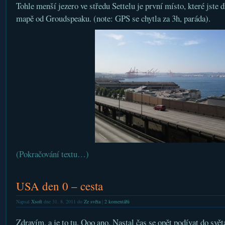
Tohle menší jezero ve středu Settelu je první místo, které jste 
mapě od Groudspeaku. (note: GPS se chytla za 3h, paráda).
(Pokračování textu…)
USA den 0 – cesta
Napsal
Xsoft
dne 31. 8. 2011 do
Ze světa
|
2 komentářů
Zdravím, a je to tu. Ooo ano. Nastal čas se opět podívat do svět