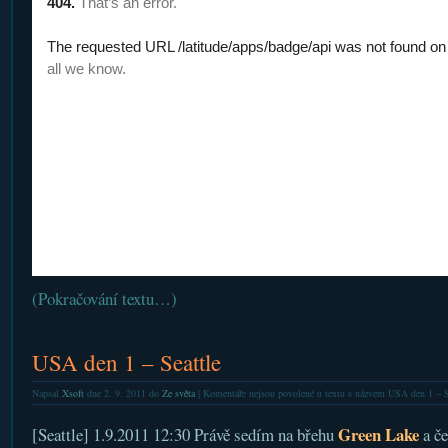
(Pokračování textu…)
USA den 1 – Seattle
Napsal
Xsoft
dne 2. 9. 2011 do
Ze světa
|
Komentáře nejsou povolené
u textu s názvem USA den 1 – S
Green Lake
[Seattle] 1.9.2011 12:30 Právě sedím na břehu
a če