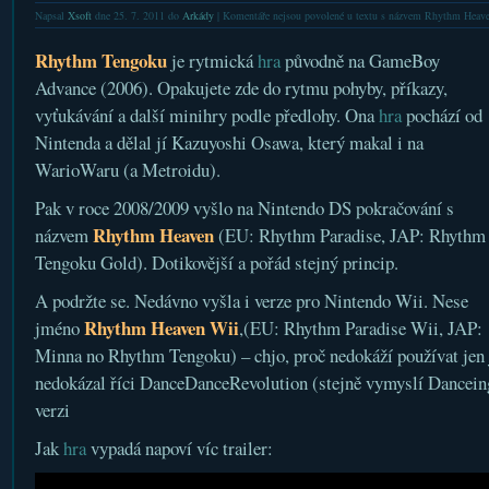
Napsal
Xsoft
dne 25. 7. 2011 do
Arkády
|
Komentáře nejsou povolené
u textu s názvem Rhythm Heave
Rhythm Tengoku
je rytmická
hra
původně na GameBoy
Advance (2006). Opakujete zde do rytmu pohyby, příkazy,
vyťukávání a další minihry podle předlohy. Ona
hra
pochází od
Nintenda a dělal jí Kazuyoshi Osawa, který makal i na
WarioWaru (a Metroidu).
Pak v roce 2008/2009 vyšlo na Nintendo DS pokračování s
Rhythm Heaven
názvem
(EU: Rhythm Paradise, JAP: Rhythm
Tengoku Gold). Dotikovější a pořád stejný princip.
A podržte se. Nedávno vyšla i verze pro Nintendo Wii. Nese
Rhythm Heaven Wii
jméno
,(EU: Rhythm Paradise Wii, JAP:
Minna no Rhythm Tengoku) – chjo, proč nedokáží používat jen 
nedokázal říci DanceDanceRevolution (stejně vymyslí Dancei
verzi
Jak
hra
vypadá napoví víc trailer: