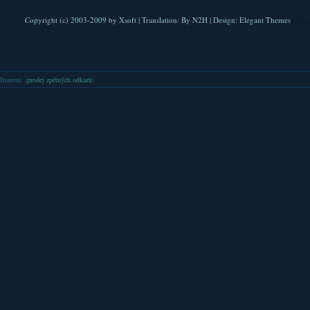
Copyright (c) 2003-2009 by
Xsoft
| Translation:
By N2H
| Design:
Elegant Themes
| Pla
Inzerce
: (
prodej zpětných odkazů
)