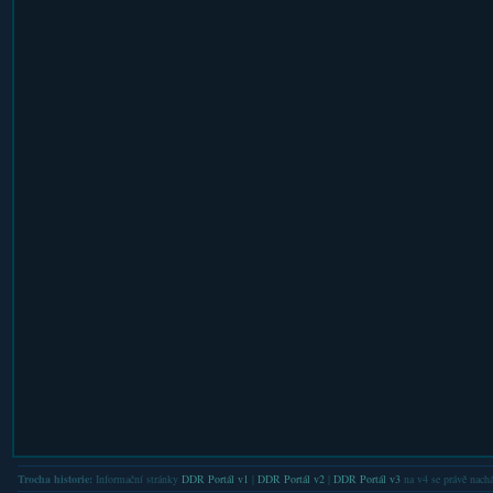
Trocha historie:
Informační stránky
DDR Portál v1
|
DDR Portál v2
|
DDR Portál v3
na v4 se právě nachá