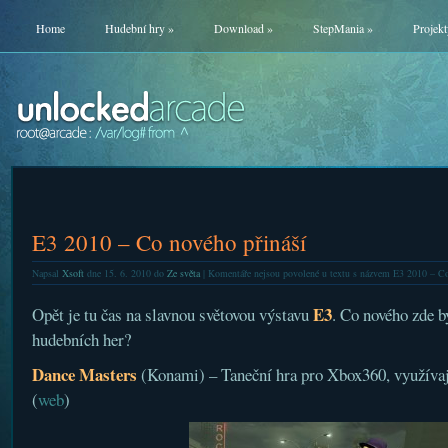
Home
Hudební hry
»
Download
»
StepMania
»
Projekt
E3 2010 – Co nového přináší
Napsal
Xsoft
dne 15. 6. 2010 do
Ze světa
|
Komentáře nejsou povolené
u textu s názvem E3 2010 – Co
E3
Opět je tu čas na slavnou světovou výstavu
. Co nového zde b
hudebních her?
Dance Masters
(Konami) – Taneční hra pro Xbox360, využíva
(
web
)