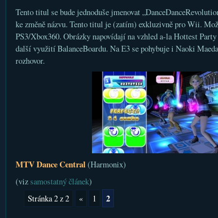
Tento titul se bude jednoduše jmenovat „DanceDanceRevolution“
ke změně názvu. Tento titul je (zatím) exkluzivně pro Wii. Mož
PS3/Xbox360. Obrázky napovídají na vzhled a-la Hottest Party
další využití BalanceBoardu. Na E3 se pohybuje i Naoki Maeda
rozhovor.
MTV Dance Central
(Harmonix)
(viz
samostatný článek
)
2
Stránka 2 z 2
«
1