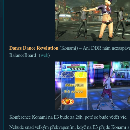
Dance Dance Revolution
(Konami) – Ani DDR nám nezaspává 
BalanceBoard (
web
)
Konference Konami na E3 bude za 26h, poté se bude vědět víc.
Nebude snad velkým překvapením, když na E3 přijde Konami s