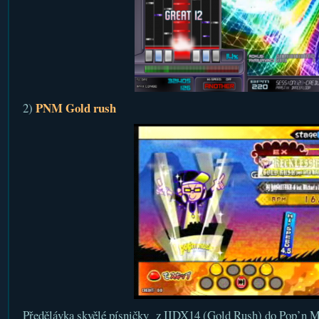
PNM Gold rush
2)
Předělávka skvělé písničky z IIDX14 (Gold Rush) do Pop’n Mu