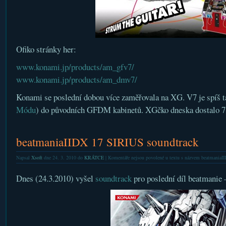
Ofiko stránky her:
www.konami.jp/products/am_gfv7/
www.konami.jp/products/am_dmv7/
Konami se poslední dobou více zaměřovala na XG. V7 je spíš 
Módu
) do původních GFDM kabinetů. XGčko dneska dostalo 7
beatmaniaIIDX 17 SIRIUS soundtrack
Napsal
Xsoft
dne 24. 3. 2010 do
KRÁTCE
|
Komentáře nejsou povolené
u textu s názvem beatmaniaI
Dnes (24.3.2010) vyšel
soundtrack
pro poslední díl beatmanie –