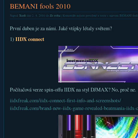
BEMANI fools 2010
Napsal
Xsoft
dne 2. 4. 2010 do
Ze světa
|
Komentáře nejsou povolené
u textu s názvem BEMANI fool
První duben je za námi. Jaké vtípky létaly světem?
IIDX connect
1)
Počítačová verze spin-offu IIDX na styl DJMAX? No, proč ne.
iidxfreak.com/iidx-connect-first-info-and-screenshots/
iidxfreak.com/brand-new-iidx-game-revealed-beatmania-iidx-c