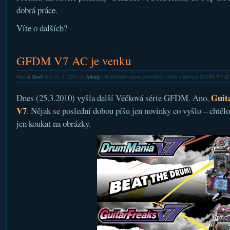
dobrá práce.
Víte o dalších?
GFDM V7 AC je venku
Napsal
Xsoft
dne 25. 3. 2010 do
Arkády
|
Komentáře nejsou povolené
u textu s názvem GFDM V7 AC 
Guit
Dnes (25.3.2010) vyšla další Véčková série GFDM. Ano,
V7
. Nějak se poslední dobou píšu jen novinky co vyšlo – chtělo
jen koukat na obrázky.