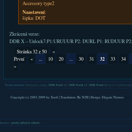
Accessory type2
Naastavení
:
šipka: DOT
Zkrácená verze:
DDR X – Unlock7:P1:URUUUR P2: DURL P1: RUDUUR P2
Stránka 32 z 50
«
32
První
«
...
10
20
...
30
31
33
34
»
Trocha historie:
Informační stránky
DDR Portál v1
|
DDR Portál v2
|
DDR Portál v3
na v4 se právě nachá
Copyright (c) 2003-2009 by
Xsoft
| Translation:
By N2H
| Design:
Elegant Themes
| Pla
Inzerce
: (
prodej zpětných odkazů
)