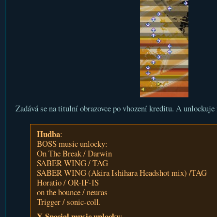
Zadává se na titulní obrazovce po vhození kreditu. A unlockuje n
Hudba
:
BOSS music unlocky:
On The Break / Darwin
SABER WING / TAG
SABER WING (Akira Ishihara Headshot mix) /TAG
Horatio / OR-IF-IS
on the bounce / neuras
Trigger / sonic-coll.
X-Special music unlocky
: