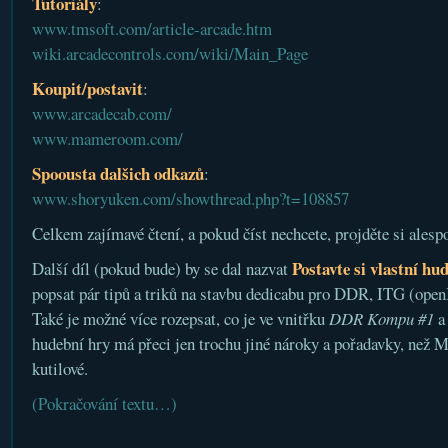
Tutoriály
:
www.tmsoft.com/article-arcade.htm
wiki.arcadecontrols.com/wiki/Main_Page
Koupit/postavit
:
www.arcadecab.com/
www.mameroom.com/
Spoousta dalšich odkazů
:
www.shoryuken.com/showthread.php?t=108857
Celkem zajímavé čtení, a pokud číst nechcete, projděte si alesp
Postavte si vlastní hu
Další díl (pokud bude) by se dal nazvat
popsat pár tipů a triků na stavbu dedicabu pro DDR, ITG (open
Také je možné více rozepsat, co je ve vnitřku
DDR Kompu #1
a
hudební hry má přeci jen trochu jiné nároky a pořadavky, než 
kutilové.
(Pokračování textu…)