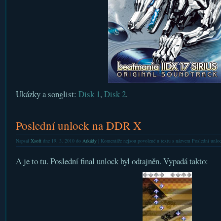
Ukázky a songlist:
Disk 1
,
Disk 2
.
Poslední unlock na DDR X
Napsal
Xsoft
dne 19. 3. 2010 do
Arkády
|
Komentáře nejsou povolené
u textu s názvem Poslední unl
A je to tu. Poslední final unlock byl odtajněn. Vypadá takto: