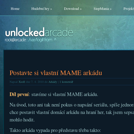
Home
Hudební hry
»
Download
»
StepMania
»
Projekt
Postavte si vlastní MAME arkádu
Napsal
Xsoft
dne 7. 4. 2010 do
Arkády
|
1 komentář
Díl první
: stavíme si vlastní MAME arkádu.
Na úvod, toto ani tak není pokus o napsání seriálu, spíše jedn
chce postavit vlastní domácí arkádu na hraní her, tak jsem sepsa
mohlo hodit.
Takto arkáda vypada pro představu třeba takto: