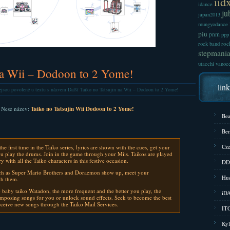
iid
idance
ju
japan2013
mungyodance
piu
pnm
ppp
roc
rock band
stepmani
utacchi
vanoc
 na Wii – Dodoon to 2 Yome!
lin
jsou povolené
u textu s názvem Další Taiko no Tatsujin na Wii – Dodoon to 2 Yome!
. Nese název:
Taiko no Tatsujin Wii Dodoon to 2 Yome!
Bea
Bem
Cze
he first time in the Taiko series, lyrics are shown with the cues, get your
ou play the drums. Join in the game through your Miis. Taikos are played
 with all the Taiko characters in this festive occasion.
DD
h as Super Mario Brothers and Doraemon show up, meet your
Hud
th them.
baby taiko Watadon, the more frequent and the better you play, the
iD
omposing songs for you or unlock sound effects. Seek to become the best
eceive new songs through the Taiko Mail Services.
ITG
Kyl