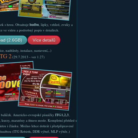
ček s hrou. Obsahuje
hudbu
, šipky, vzhled, zvuky a
ce ve videu a podrobný popis v detailech.
ad (2.6GB)
Více detailů
e, nadhledy, instalace, nastavení,..)
ITG 2
(29.7.2013 - ver 1.27)
ý balíček. Americko-evropské písničky
ITG1,2,3
,
, kurzy, maratóny a fitness mode. Kompletní přehled s
ideu i článku. Možno lehce dohrát i předpřipravené
ší hudbou (ITG Rebirth, DDR výbeř, MLP výběr..)