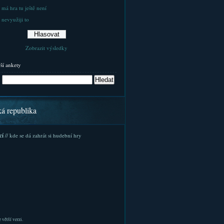
 má hra tu ještě není
 nevyužiji to
Zobrazit výsledky
rší ankety
ká republika
cí
// kde se dá zahrát si hudební hry
 větší verzi.