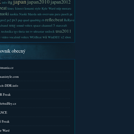
x
japan
japan2010
japan2012
itg
info
beat
kinect
kinec
konami style
Kyle Ward
mlp
mozarc
naoki
naokia
Naoki Maeda
nds
overvans
para
paseli
pc
reflecbeat
ps3
ReRave
pro2
ps2
psp
quad
quad4itg
rb
kband
song
space channel 5
sound voltex
starcraft
a
usa2011
technika
tgs
tnt
unlock
theia
tv
ultrastar
wii
e
video
vocaloid
voltex
WGiBeat
WinDEU
x2
xbox
kovník obecný
tmania.cz
anistyle.com
ch-DDR.info
R Freak
ebniHry.cz
ANCE
 Freak
e Ward