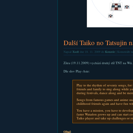
Další Taiko no Tatsujin
Napsal
Xsoft
dne 18. 11. 2009 do
Konzole
|
Komentáře ne
Zítra (19.11.2009) vychází druhý díl TNT na Wii
Dle slov Play-Asie:
Play to the rhythm of seventy songs, for t
friends and family to sing along while y
during festivals, dance along and be merry
Songs from famous games and anime suc
childhood friends again and have fun wi
You have a mission, you have to develop 
faster Watadon grows up and can start c
Taiko player and take up challenges or r
Obal
: