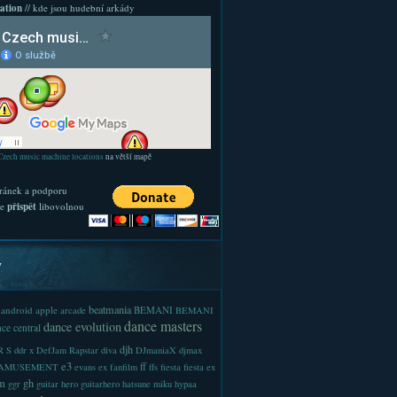
ation
// kde jsou hudební arkády
Czech music machine locations
na větší mapě
ránek a podporu
te
přispět
libovolnou
y
beatmania
android
apple
BEMANI
arcade
BEMANI
dance masters
dance evolution
ce central
djh
 S
ddr x
DefJam Rapstar
diva
DJmaniaX
djmax
e3
ff
-AMUSEMENT
evans
ex
fanfilm
ffs
fiesta
fiesta ex
m
gh
ggr
guitar hero
guitarhero
hatsune miku
hypaa