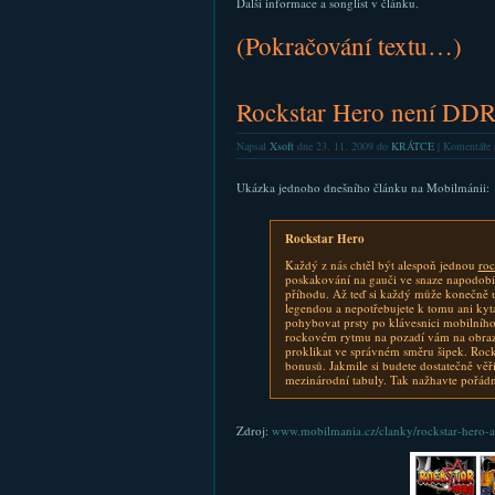
Další informace a songlist v článku.
(Pokračování textu…)
Rockstar Hero není DDR
Napsal
Xsoft
dne 23. 11. 2009 do
KRÁTCE
|
Komentáře 
Ukázka jednoho dnešního článku na Mobilmánii:
Rockstar Hero
Každý z nás chtěl být alespoň jednou
ro
poskakování na gauči ve snaze napodobi
příhodu. Až teď si každý může konečně u
legendou a nepotřebujete k tomu ani kyt
pohybovat prsty po klávesnici mobilního 
rockovém rytmu na pozadí vám na obrazo
proklikat ve správném směru šipek. Roc
bonusů. Jakmile si budete dostatečně věři
mezinárodní tabuly. Tak nažhavte pořádně
Zdroj:
www.mobilmania.cz/clanky/rockstar-hero-a