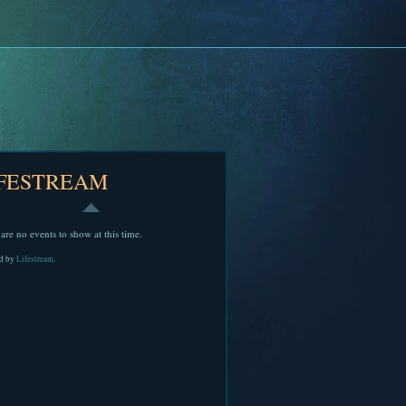
IFESTREAM
are no events to show at this time.
d by
Lifestream
.