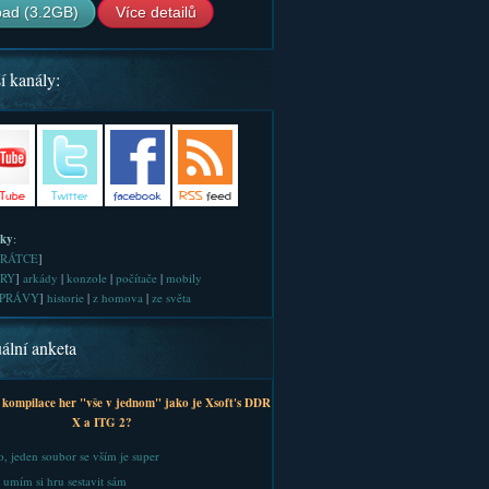
ad (3.2GB)
Více detailů
í kanály:
iky
:
RÁTCE
]
RY
]
arkády
|
konzole
|
počítače
|
mobily
PRÁVY
]
historie
|
z homova
|
ze světa
ální anketa
 kompilace her "vše v jednom" jako je Xsoft's DDR
X a ITG 2?
, jeden soubor se vším je super
 umím si hru sestavit sám