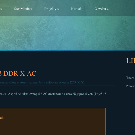
»
StepMania
»
Projekty
»
Kontakt
O webu
»
L
ské DDR X AC
There 
jsou povolené
u textu s názvem První unlock na evropské DDR X AC
Powere
enku. Aspoň se takto evropské AC dostanou na úroveň japonských (když už
.dk