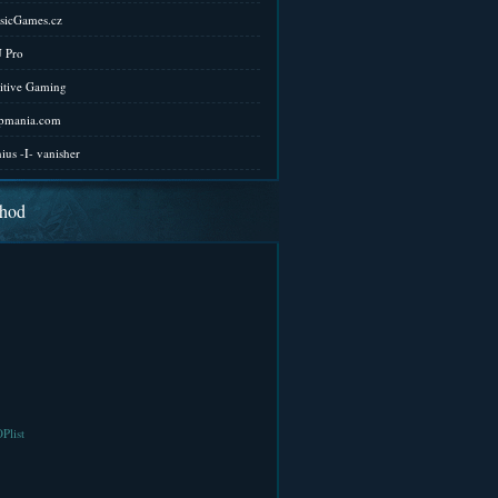
sicGames.cz
 Pro
itive Gaming
pmania.com
ius -I- vanisher
hod