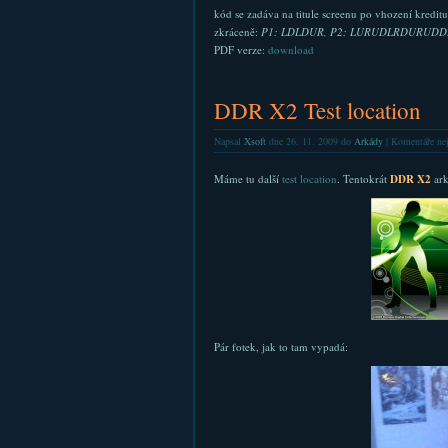
kód se zadáva na titule screenu po vhození kreditu
zkráceně:
P1: LDLDUR, P2: LURUDLRDURUD
PDF verze:
download
DDR X2 Test location
Napsal
Xsoft
dne 26. 11. 2009 do
Arkády
|
Komentáře ne
Máme tu další
test location
. Tentokrát
DDR X2
ark
Pár fotek, jak to tam vypadá: