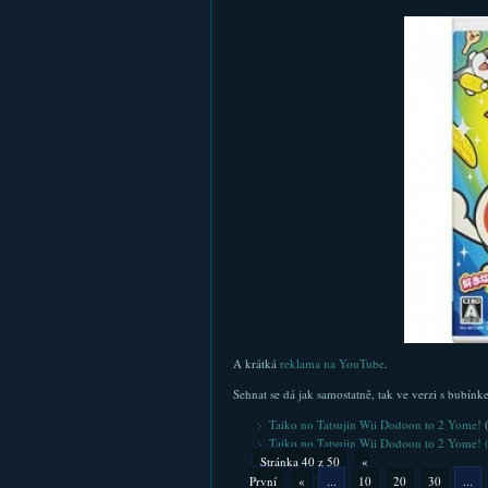
A krátká
reklama na YouTube
.
Sehnat se dá jak samostatně, tak ve verzi s bubínk
Taiko no Tatsujin Wii Dodoon to 2 Yome!
(
Taiko no Tatsujin Wii Dodoon to 2 Yome! 
Stránka 40 z 50
«
První
«
...
10
20
30
...