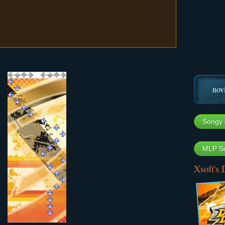
nov
Songy 
MLP So
Xsoft's