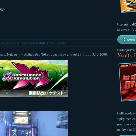
DDD
Ucelený balí
nastavení. Ví
Downlo
jsou povolené
u textu s názvem DDR X2 Test location
(videoprůvodc
Xsoft's 
ády. Najdete jí v Akihabaře / Tokyo / Japonsko a to od 25.11. do 3.12.2009.
Další ucelen
šipky, vzhled
popisem ve v
balíky s dal