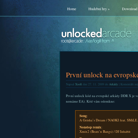
Home
Hudební hry
»
Download
První unlock na evrop
Napsal
Xsoft
dne 27. 11. 2009 do
Arkády
|
Komentáře ne
První unlock kód na evropské arkády DDR X je v
nemáme EA). Kód vám odemkne:
Song
:
A Geisha’s Dream / NAOKI feat. SMiLE
Nonstop remix
:
Xmix2 (Beats’n Bangs) / DJ Inhabit