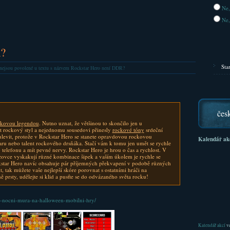
Ne,
Ne,
?
Sta
nejsou povolené
u textu s názvem Rockstar Hero není DDR?
čes
ckovou legendou
. Nutno uznat, že většinou to skončilo jen u
t rockový styl a nejednomu sousedovi přinesly
rockové tóny
srdeční
levit, protože v Rockstar Hero se stanete opravdovou rockovou
Kalendář ak
aru nebo talent rockového drsňáka. Stačí vám k tomu jen umět se rychle
telefonu a mít pevné nervy. Rockstar Hero je hrou o čas a rychlost. V
vce vyskakují různé kombinace šipek a vaším úkolem je rychle se
kstar Hero navíc obsahuje pár příjemných překvapení v podobě různých
t, tak můžete vaše nejlepší skóre porovnat s ostatními hráči na
 prsty, udělejte si klid a pusťte se do odvázaného světa rocku!
-nocni-mura-na-halloween-mobilni-hry/
Kalendář akcí
ve