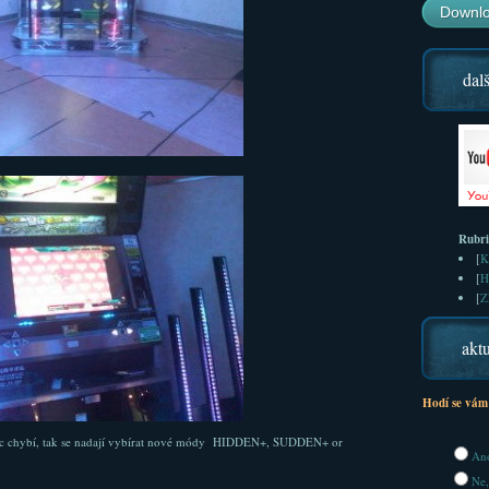
Downlo
dalš
Rubr
[
K
[
H
[
Z
aktu
Hodí se vám
na Ac chybí, tak se nadají vybírat nové módy HIDDEN+, SUDDEN+ or
Ano
Ne,