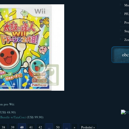
Mu
PIU
Pos
Ste
Zen
obc
em pro Wii:
US$ 48.90)
(Bundle w/TataCon)
(US$ 99.90)
38
39
40
41
42
...
50
...
»
Poslední »