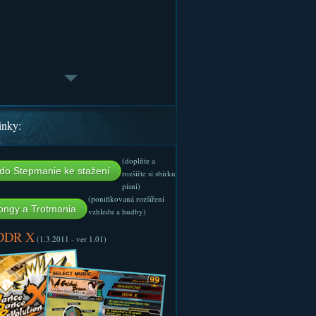
inky:
(doplňte a
do Stepmanie ke stažení
rozšiřte si sbírku
písní)
(ponifikovaná rozšíření
ngy a Trotmania
vzhledu a hudby)
 DDR X
(1.3.2011 - ver 1.01)