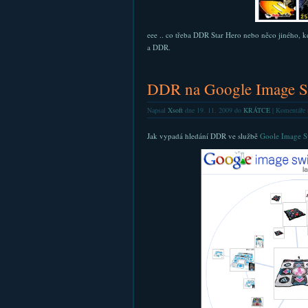
eee .. co třeba DDR Star Hero nebo něco jiného, 
a DDR.
DDR na Google Image S
Napsal
Xsoft
dne 19. 11. 2009 do
KRÁTCE
|
Komentáře 
Jak vypadá hledání DDR ve službě
Goole Image S