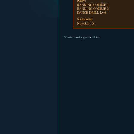
Kury
:
RANKING COURSE 1
RANKING COURSE 2
DANCE DRILL Lv.6
Nastavení:
Noteskin : X
Vlastní kód vypadá takto: