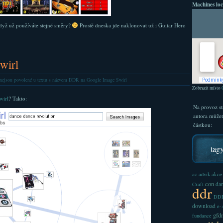
Machines loc
když už používáte stejné směry?
Prostě dneska jde naklonovat už i Guitar Hero
wirl
nejsou povolené
u textu s názvem DDR na Google Image Swirl
Zobrazit místo
wirl
? Takto:
Na provoz st
autora může
částkou:
tag
akce
ac
advik
con
dan
Craft
ddr
DDR
download
e
gfd
fundance