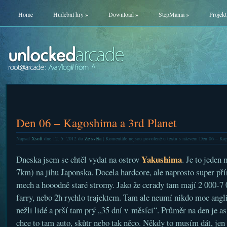
Home
Hudební hry
»
Download
»
StepMania
»
Projekt
Den 06 – Kagoshima a 3rd Planet
Napsal
Xsoft
dne 12. 5. 2012 do
Ze světa
|
Komentáře nejsou povolené
u textu s názvem Den 06 – Kag
Yakushima
Dneska jsem se chtěl vydat na ostrov
. Je to jeden
7km) na jihu Japonska. Docela hardcore, ale naprosto super přír
mech a hooodně staré stromy. Jako že cerady tam mají 2 000-7 0
farry, nebo 2h rychlo trajektem. Tam ale neumí nikdo moc angl
nežli lidé a prší tam prý „35 dní v měsíci“. Průměr na den je as
chce to tam auto, skůtr nebo tak něco. Někdy to musím dát, jen 