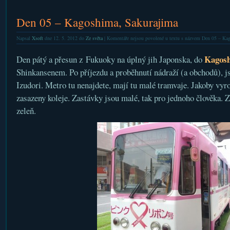
Den 05 – Kagoshima, Sakurajima
Napsal
Xsoft
dne 12. 5. 2012 do
Ze světa
|
Komentáře nejsou povolené
u textu s názvem Den 05 – Ka
Kagos
Den pátý a přesun z Fukuoky na úplný jih Japonska, do
Shinkansenem. Po příjezdu a proběhnutí nádraží (a obchodů), j
Izudori. Metro tu nenajdete, mají tu malé tramvaje. Jakoby vyro
zasazeny koleje. Zastávky jsou malé, tak pro jednoho člověka. Z
zeleň.