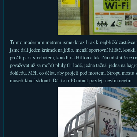
Tímto moderním metrem jsme dorazili až k nejbližší zastávce
jsme dali jeden krámek na jídlo, menší sportovní hřiště, koukli s
prošli park s robotem, koukli na Hilton a tak. Na místní řece (n
považovat už za moře) pluly tři lodě, jedna tažná, jedna na bagr
dohledu. Měli co dělat, aby projeli pod mostem. Stropu mostu se
museli klucí sklonit. Dát to o 10 minut později nevím nevím.