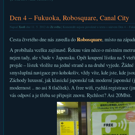
Den 4 – Fukuoka, Robosquare, Canal City
Napsal
Xsoft
dne 11. 5. 2012 do
Ze světa
|
Komentáře nejsou povolené
u textu s názvem Den 4 – Fuku
Robosquare
Cesta čtvrtého dne nás zavedla do
, místo na západ
A probíhala vcelku zajímavě. Řeknu vám něco o místním metru.
nejen tady, ale v3ude v Japonsku. Opět koupení lístku na 5 vteř
projde – lístek vložíte na jedné straně a na druhé vyjede. Žádné
smysluplná navigace pro kohokoliv, vždy víte, kde jste, kde jso
Záchody luxusní, jak klasické japonské tak moderní japonské (
modernost .. no asi 8 tlačítek). A free wifi, rychlá registrace (
vás odpoví a je třeba se připojit znovu. Rychlost? Asi 20Mbit.