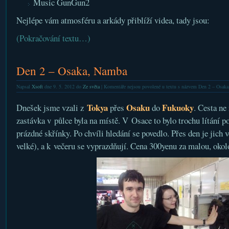
Music GunGun2
Nejlépe vám atmosféru a arkády přiblíží videa, tady jsou:
(Pokračování textu…)
Den 2 – Osaka, Namba
Napsal
Xsoft
dne 9. 5. 2012 do
Ze světa
|
Komentáře nejsou povolené
u textu s názvem Den 2 – Osak
Tokya
Osaku
Fukuoky
Dnešek jsme vzali z
přes
do
. Cesta ne
zastávka v půlce byla na místě. V Osace to bylo trochu lítání po
prázdné skřínky. Po chvíli hledání se povedlo. Přes den je jich 
velké), a k večeru se vyprazdňují. Cena 300yenu za malou, okol