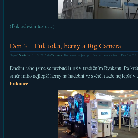
(Pokračování textu…)
Den 3 – Fukuoka, herny a Big Camera
Napsal
Xsoft
dne 11. 5. 2012 do
Ze světa
|
Komentáře nejsou povolené
u textu s názvem Den 3 – Fuku
Dnešní ráno jsme se probudili již v tradičním Ryokanu. Po krát
směr imho nejlepší herny na hudební ve světě, takže nejlepší v
Fukuoce
.