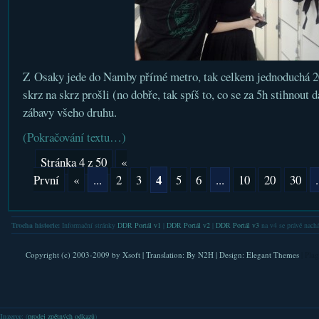
Z Osaky jede do Namby přímé metro, tak celkem jednoduchá 
skrz na skrz prošli (no dobře, tak spíš to, co se za 5h stihnout 
zábavy všeho druhu.
(Pokračování textu…)
Stránka 4 z 50
«
4
První
«
...
2
3
5
6
...
10
20
30
.
Trocha historie:
Informační stránky
DDR Portál v1
|
DDR Portál v2
|
DDR Portál v3
na v4 se právě nachá
Copyright (c) 2003-2009 by
Xsoft
| Translation:
By N2H
| Design:
Elegant Themes
| Pla
Inzerce
: (
prodej zpětných odkazů
)