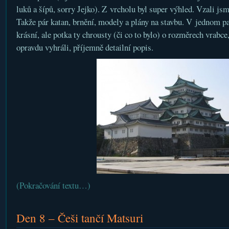
luků a šípů, sorry Jejko). Z vrcholu byl super výhled. Vzali jsm
Takže pár katan, brnění, modely a plány na stavbu. V jednom p
krásní, ale potka ty chrousty (či co to bylo) o rozměrech vrabce,
opravdu vyhráli, příjemně detailní popis.
(Pokračování textu…)
Den 8 – Češi tančí Matsuri