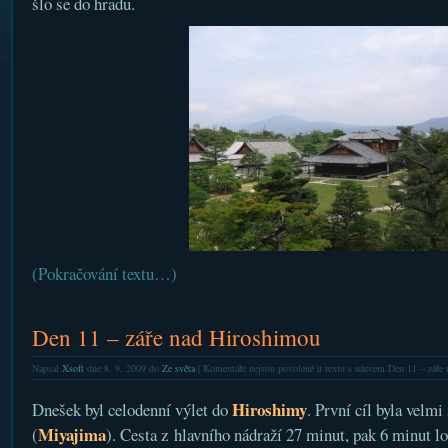
šlo se do hradu.
(Pokračování textu…)
Den 11 – záře nad Hiroshimou
Napsal
Xsoft
dne 8. 9. 2009 do
Ze světa
|
Komentáře nejsou povolené
u textu s názvem Den 11 – záře
Hiroshimy
Dnešek byl celodenní výlet do
. První cíl byla velmi
Miyajima
(
). Cesta z hlavního nádraží 27 minut, pak 6 minut lo