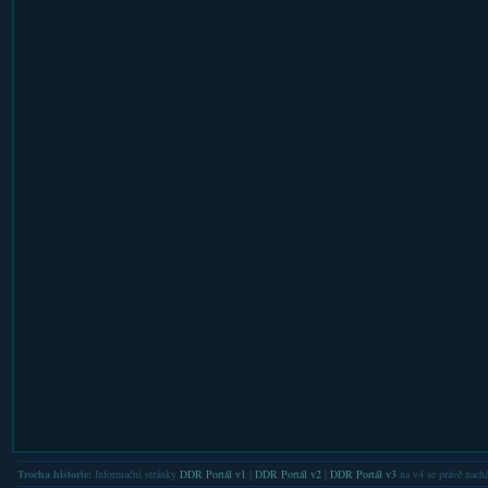
Trocha historie:
Informační stránky
DDR Portál v1
|
DDR Portál v2
|
DDR Portál v3
na v4 se právě nachá