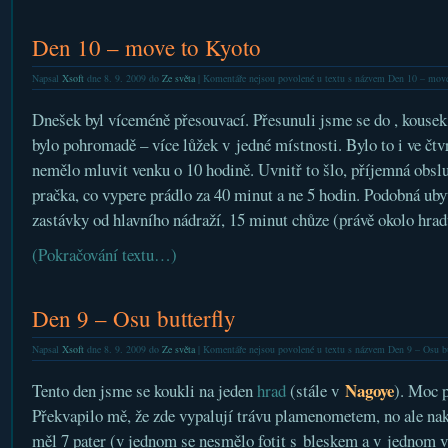
Den 10 – move to Kyoto
Napsal
Xsoft
dne 8. 9. 2009 do
Ze světa
|
Komentáře nejsou povolené
u textu s názvem Den 10 – move
Dnešek byl víceméně přesouvací. Přesunuli jsme se do , kousek
bylo pohromadě – více lůžek v jedné místnosti. Bylo to i ve čtvr
nemělo mluvit venku o 10 hodině. Uvnitř to šlo, příjemná obslu
pračka, co vypere prádlo za 40 minut a ne 5 hodin. Podobná uby
zastávky od hlavního nádraží, 15 minut chůze (právě okolo hrad
(Pokračování textu…)
Den 9 – Osu butterfly
Napsal
Xsoft
dne 8. 9. 2009 do
Ze světa
|
Komentáře nejsou povolené
u textu s názvem Den 9 – Osu bu
Nagoye
Tento den jsme se koukli na jeden
hrad
(stále v
). Moc 
Překvapilo mě, že zde vypalují trávu plamenometem, no ale nak
měl 7 pater (v jednom se nesmělo fotit s bleskem a v jednom v