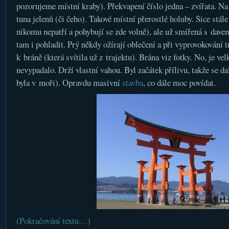
pozorujeme místní kraby). Překvapení číslo jedna – zvířata. Na 
tuna jelenů (či čeho). Takové místní přerostlé holuby. Sice stále
nikomu nepatří a pohybují se zde volně), ale už smířená s davem
tam i pohladit. Prý někdy ožírají oblečení a při vyprovokování 
k bráně (která svítila už z trajektu). Brána viz fotky. No, je ve
nevypadalo. Drží vlastní vahou. Byl začátek přílivu, takže se dal
byla v moři). Opravdu masivní
stavba
, co dále moc povídat.
(Pokračování textu…)