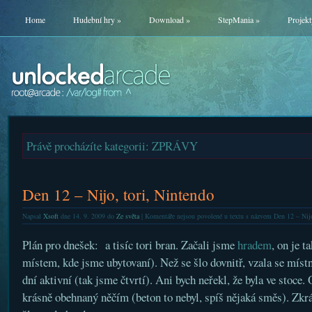
Home
Hudební hry
»
Download
»
StepMania
»
Projekt
Právě procházíte kategorii: ZPRÁVY
Den 12 – Nijo, tori, Nintendo
Napsal
Xsoft
dne 14. 9. 2009 do
Ze světa
|
Komentáře nejsou povolené
u textu s názvem Den 12 – Nijo
Plán pro dnešek:
a tisíc tori bran. Začali jsme
hradem
, on je t
místem, kde jsme ubytovaní). Než se šlo dovnitř, vzala se místní
dní aktivní (tak jsme čtvrtí). Ani bych neřekl, že byla ve stoce. 
krásně obehnaný něčím (beton to nebyl, spíš nějaká směs). Zkrát