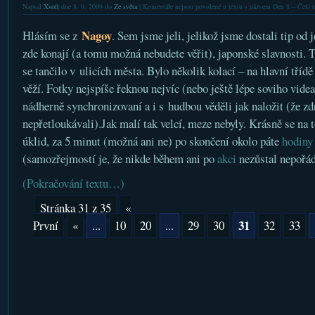
Napsal
Xsoft
dne 8. 9. 2009 do
Ze světa
|
Komentáře nejsou povolené
u textu s názvem Den 8 – Češi t
Nagoy
Hlásím se z
. Sem jsme jeli, jelikož jsme dostali tip od
zde konají (a tomu možná nebudete věřit), japonské slavnosti. T
se tančilo v ulicích města. Bylo několik kolací – na hlavní třídě
věží. Fotky nejspíše řeknou nejvíc (nebo ještě lépe soviho videa
nádherně synchronizovaní a i s hudbou věděli jak naložit (že z
nepřetloukávali).Jak malí tak velcí, meze nebyly. Krásně se na t
úklid, za 5 minut (možná ani ne) po skončení okolo páte
hodiny
(samozřejmostí je, že nikde během ani po
akci
nezůstal nepořád
(Pokračování textu…)
Stránka 31 z 35
«
31
První
«
...
10
20
...
29
30
32
33