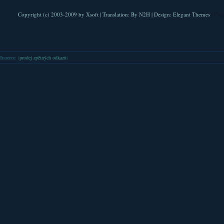
Copyright (c) 2003-2009 by
Xsoft
| Translation:
By N2H
| Design:
Elegant Themes
| Pla
Inzerce
: (
prodej zpětných odkazů
)