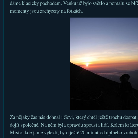
dáme klasicky pochodem. Venku už bylo světlo a pomalu se blíž
momenty jsou zachyceny na fotkách.
Za nějaký čas nás dohnal i Sovi, který chtěl ještě trochu dospa
dojít společně. Na něm byla opravdu spousta lidí. Kolem kráteru
Místo, kde jsme vylezli, bylo ještě 20 minut od úplného vrcholu