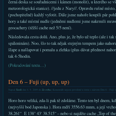
černá deska se souřadnicemi i kámen (monolit), u kterého se vši
meteorologická stanice). //jedu z Nary//. Opravdu rušné místo,
(pochopitelně) každý vyfotit. Dále jsme nahoře koupili pár poh
hory a také místní nudle (jedněmi nudlemi jsme nakrmili mrave
geocachery (těžší cache než 5/5 není).
Následovala cesta dolů. Ano, plus je, že bylo už teplo (ale i tak
spáleninám). Noo, šlo to tak nějak stejným tempem jako nahoru.
šlape a našlapovat i pomalu a zlehka (plus dávat přednost naho
tak 4-5hodin.
(Pokračování textu…)
Den 6 – Fuji (up, up, up)
Napsal
Xsoft
dne 4. 9. 2009 do
Ze světa
|
Komentáře nejsou povolené
u textu s názvem Den 6 – Fuji (
Horo horo veliká, zda-li pak tě zdoláme. Tento ten byl dnem, k
(nejvyšší bod Japonska ). Hora měří 3556.63 mnm, a její vrchol
38.261“ E 138° 43′ 38.515“ – nebo si najděte cache „Top of 