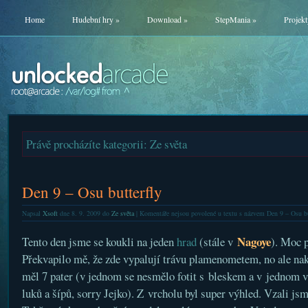
Home
Hudební hry
»
Download
»
StepMania
»
Projekt
Právě procházíte kategorii: Ze světa
Den 9 – Osu butterfly
Napsal
Xsoft
dne 8. 9. 2009 do
Ze světa
|
Komentáře nejsou povolené
u textu s názvem Den 9 – Osu bu
Nagoye
Tento den jsme se koukli na jeden
hrad
(stále v
). Moc 
Překvapilo mě, že zde vypalují trávu plamenometem, no ale nak
měl 7 pater (v jednom se nesmělo fotit s bleskem a v jednom v
luků a šípů, sorry Jejko). Z vrcholu byl super výhled. Vzali jsm