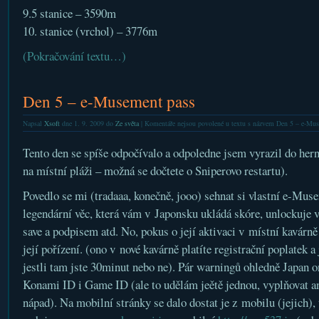
9.5 stanice – 3590m
10. stanice (vrchol) – 3776m
(Pokračování textu…)
Den 5 – e-Musement pass
Napsal
Xsoft
dne 1. 9. 2009 do
Ze světa
|
Komentáře nejsou povolené
u textu s názvem Den 5 – e-Mus
Tento den se spíše odpočívalo a odpoledne jsem vyrazil do hern
na místní pláži – možná se dočtete o Sniperovo restartu).
Povedlo se mi (tradaaa, konečně, jooo) sehnat si vlastní e-Muse
legendární věc, která vám v Japonsku ukládá skóre, unlockuje v
save a podpisem atd. No, pokus o její aktivaci v místní kavárně 
její pořízení. (ono v nové kavárně platíte registrační poplatek a
jestli tam jste 30minut nebo ne). Pár warningů ohledně Japan o
Konami ID i Game ID (ale to udělám jeětě jednou, vyplňovat a
nápad). Na mobilní stránky se dalo dostat je z mobilu (jejich), 