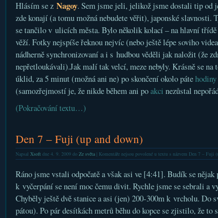
Nagoy
Hlásím se z
. Sem jsme jeli, jelikož jsme dostali tip od
zde konají (a tomu možná nebudete věřit), japonské slavnosti. T
se tančilo v ulicích města. Bylo několik kolací – na hlavní třídě
věží. Fotky nejspíše řeknou nejvíc (nebo ještě lépe soviho videa
nádherně synchronizovaní a i s hudbou věděli jak naložit (že z
nepřetloukávali).Jak malí tak velcí, meze nebyly. Krásně se na t
úklid, za 5 minut (možná ani ne) po skončení okolo páte
hodiny
(samozřejmostí je, že nikde během ani po
akci
nezůstal nepořád
(Pokračování textu…)
Den 7 – Fuji (up and down)
Napsal
Xsoft
dne 4. 9. 2009 do
Ze světa
|
Komentáře nejsou povolené
u textu s názvem Den 7 – Fuji 
Ráno jsme vstali odpočatě a však asi ve [4:41]. Budík se nějak 
k vyčerpání se není moc čemu divit. Rychle jsme se sebrali a v
Chyběly ještě dvě stanice a asi (jen) 200-300m k vrcholu. Do s
pátou). Po pár desítkách metrů běhu do kopce se zjistilo, že to s