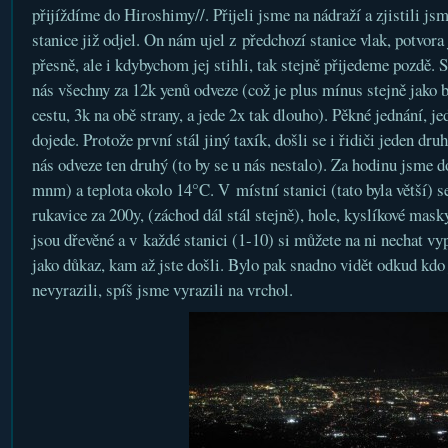
přijíždíme do Hiroshimy//. Přijeli jsme na nádraží a zjistili js
stanice již odjel. On nám ujel z předchozí stanice vlak, potvora
přesně, ale i kdybychom jej stihli, tak stejně přijedeme pozdě. S
nás všechny za 12k yenů odveze (což je plus mínus stejně jako b
cestu, 3k na obě strany, a jede 2x tak dlouho). Pěkné jednání, je
dojede. Protože první stál jiný taxík, došli se i řidiči jeden druh
nás odveze ten druhý (to by se u nás nestalo). Za hodinu jsme d
mnm) a teplota okolo 14°C. V místní stanici (tato byla větší) se
rukavice za 200y, (záchod dál stál stejně), hole, kyslíkové mask
jsou dřevěné a v každé stanici (1-10) si můžete na ni nechat vyp
jako důkaz, kam až jste došli. Bylo pak snadno vidět odkud kdo
nevyrazili, spíš jsme vyrazili na vrchol.