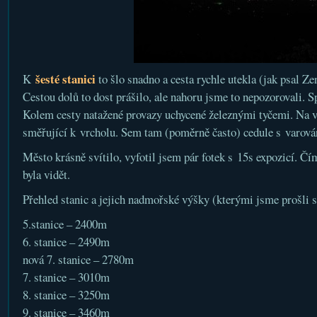
šesté stanici
K
to šlo snadno a cesta rychle utekla (jak psal Ze
Cestou dolů to dost prášilo, ale nahoru jsme to nepozorovali. 
Kolem cesty natažené provazy uchycené železnými tyčemi. Na v
směřující k vrcholu. Sem tam (poměrně často) cedule s varová
Město krásně svítilo, vyfotil jsem pár fotek s 15s expozicí. Čím
byla vidět.
Přehled stanic a jejich nadmořské výšky (kterými jsme prošli
5.stanice – 2400m
6. stanice – 2490m
nová 7. stanice – 2780m
7. stanice – 3010m
8. stanice – 3250m
9. stanice – 3460m