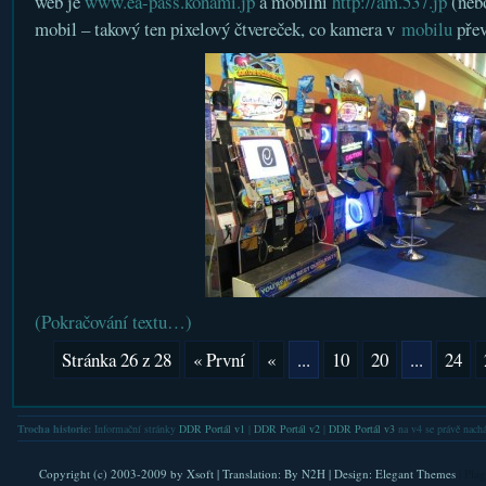
web je
www.ea-pass.konami.jp
a mobilní
http://am.537.jp
(nebo
mobil – takový ten pixelový čtvereček, co kamera v
mobilu
přev
(Pokračování textu…)
Stránka 26 z 28
« První
«
...
10
20
...
24
Trocha historie:
Informační stránky
DDR Portál v1
|
DDR Portál v2
|
DDR Portál v3
na v4 se právě nachá
Copyright (c) 2003-2009 by
Xsoft
| Translation:
By N2H
| Design:
Elegant Themes
| Pla