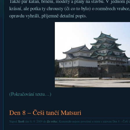
Takže pár katan, brnění, modely a plány na stavbu. V jednom p
krásní, ale potka ty chrousty (či co to bylo) o rozměrech vrabce,
opravdu vyhráli, příjemně detailní popis.
(Pokračování textu…)
Den 8 – Češi tančí Matsuri
Napsal
Xsoft
dne 8. 9. 2009 do
Ze světa
|
Komentáře nejsou povolené
u textu s názvem Den 8 – Češi t