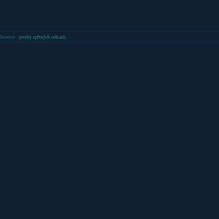
Inzerce
: (
prodej zpětných odkazů
)