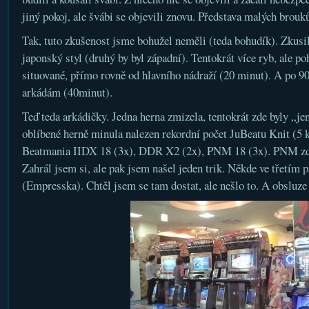
jiný pokoj, ale švábi se objevili znovu. Představa malých brouk
Tak, tuto zkušenost jsme bohužel neměli (teda bohudík). Zkusili
japonský styl (druhý by byl západní). Tentokrát více ryb, ale p
situované, přímo rovně od hlavního nádraží (20 minut). A po 9
arkádám (40minut).
Teď teda arkádičky. Jedna herna zmizela, tentokrát zde byly „je
oblíbené herně minula nalezen rekordní počet JuBeatu Knit (5 
Beatmania IIDX 18 (3x), DDR X2 (2x), PNM 18 (3x). PNM zde 
Zahrál jsem si, ale pak jsem našel jeden trik. Někde ve třetím 
(Empresska). Chtěl jsem se tam dostat, ale nešlo to. A obsluze