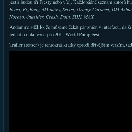
jestli budou tři Fiesty nebo víc). Každopádně seznam autorů hu
Beast, BigBang, 4Minutes, Secret, Orange Caramel, DM Ashur
Norazo, Outsider, Crash, Doin, SHK, MAX
Andamiro sdělilo, že můžeme čekát pár změn v interfacu, další
jednat o ofiko verzi pro 2011 World Pump Fest.
Trailer (teaser) je tentokrát kratký oprodi dřívějším verzím, tad