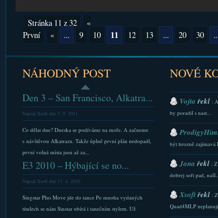
Stránka 11 z 32
«
11
První
«
...
9
10
12
13
...
20
30
..
NÁHODNÝ POST
NOVÉ K
Den 3 – San Francisco, Alkatra...
Vojta
řekl
: 
by poradil s nast...
Napsal Xsoft dne 7. 9. 2011
Co dělat dne? Dneska se podíváme na moře. A začneme
ProdigyHims
s návštěvou Alkatrazu. Takže úplně první plán nedopadl,
být hrozně zajímavá 
první volná místa jsou až za...
Jana
řekl
E3 2010 – Hýbající se no...
: Z
dobrej soft pad, našl..
Napsal Xsoft dne 17. 6. 2010
Xsoft
řekl
: 
Singstar Plus Move jde do tance Po mnoha vydaných
Quad4MLP neplanuji.
titulech se nám Sinstar ubírá i tanečním stylem. Už