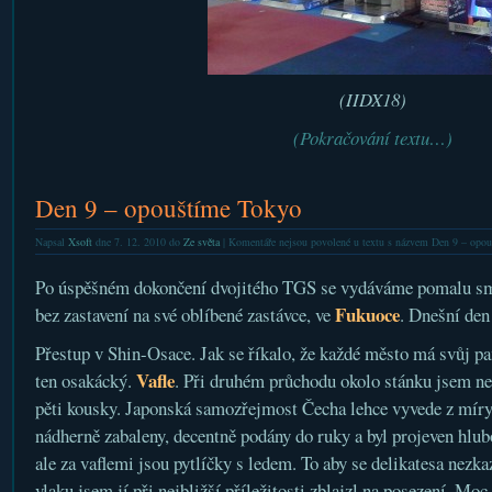
(IIDX18)
(Pokračování textu…)
Den 9 – opouštíme Tokyo
Napsal
Xsoft
dne 7. 12. 2010 do
Ze světa
|
Komentáře nejsou povolené
u textu s názvem Den 9 – opo
Po úspěšném dokončení dvojitého TGS se vydáváme pomalu s
Fukuoce
bez zastavení na své oblíbené zastávce, ve
. Dnešní den 
Přestup v Shin-Osace. Jak se říkalo, že každé město má svůj pa
Vafle
ten osakácký.
. Při druhém průchodu okolo stánku jsem neo
pěti kousky. Japonská samozřejmost Čecha lehce vyvede z míry
nádherně zabaleny, decentně podány do ruky a byl projeven hlubo
ale za vaflemi jsou pytlíčky s ledem. To aby se delikatesa nezka
vlaku jsem jí při nejbližší příležitosti zblajzl na posezení. Moc