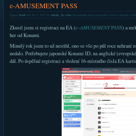
e-AMUSEMENT PASS
Napsal
Xsoft
dne 16. 1. 2011 do
Arkády
,
Ze světa
|
Komentáře nejsou povolené
u textu s názvem e
Zkusil jsem si registraci na EA (
e
–
AMUSEMENT
PASS
) a mr
her od Konami.
Minulý rok jsem to už nestihl, ono se vše po půl roce nehraní m
nedalo. Potřebujete japonské Konami ID, na anglické (evropské
dál. Po úspěšné registraci a vložení 16-místného čísla EA karti