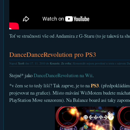
Toť ve stručnosti vše od Andamira z G-Staru (to je taková ta s
DanceDanceRevolution pro PS3
Napsal
Xsoft
dne 17. 11. 2010 do
Konzole
,
Ze světa
|
Komentáře nejsou povolené
u textu s názvem D
Stejné* jako
DanceDanceRevolution na Wii
.
PS3
*v čem se to tedy liší? Tak zaprve, je to na
. (předpokládám,
projevovat na grafice). Místo mávání WiiMotem budete máchat 
PlayStation Move senzorem). Na Balance board asi taky zapom