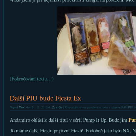
(Pokračování textu…)
Další PIU bude Fiesta Ex
Napsal
Xsoft
dne 21. 11. 2010 do
Ze světa
|
Komentáře nejsou povolené
u textu s názvem Další PIU b
Pum
Andamiro ohlásilo další titul v sérii Pump It Up. Bude jím
To máme další Fiestu pr první Fiestě. Podobně jako bylo NX, 