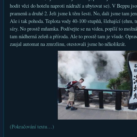
hodit věci do hotelu naproti nádraží a ubytovat se). V Beppu js
pramenů a druhé 2. Jeli jsme k těm šesti. No, dali jsme tam jen
Ale i tak pohoda. Teplota vody 40-100 stupňů, šlehající (ehm, 
síry. No prostě mňamka. Podívejte se na videa, popíší to možn
tam nádherná zeleň a příroda. Ale to prostě tam je všude. Opra
zaujal automat na zmrzlinu, otestovali jsme ho několikrát.
(Pokračování textu…)