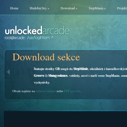
Home
Hudební hry
»
Download
»
StepMania
»
Projekt
Download sekce
Stahujte desítky GB songů do
StepMáníe
, oficiálních i fanouškovskýc
Groove
či
Mungyodance
, vzhledy, nové i starší verze StepManie, soun
vychytávky.
Obsah najdete na
webové stránce
nebo
FTP serveru
.