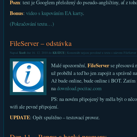
Pozn
: text je Googlem přeložený do pseudo-angličtiny, ať z to
Bonus
:
video s kupováním EA karty
.
(Pokračování textu…)
FileServer – odstávka
Napsal
Xsoft
dne 16. 12. 2010 do
KRÁTCE
|
Komentáře nejsou povolené
u textu s názvem FileServer
FileServer
Malé upozornění,
se přesouvá 
už proběhl a teď ho jen zapojit a správně n
Až bude online, bude online i BOT. Zatím 
na
download.pocitac.com
PS: na novém připojený by měla být o něco 
wifi ale pevné připojení.
UPDATE
: Opět spuštěno – testovací provoz.
Den 11 – Beppu a horké prameny