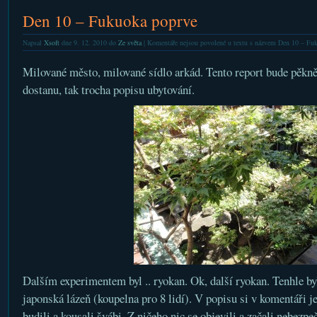
Den 10 – Fukuoka poprve
Napsal
Xsoft
dne 9. 12. 2010 do
Ze světa
|
Komentáře nejsou povolené
u textu s názvem Den 10 – Fu
Milované město, milované sídlo arkád. Tento report bude pěkn
dostanu, tak trocha popisu ubytování.
Dalším experimentem byl .. ryokan. Ok, další ryokan. Tenhle byl
japonská lázeň (koupelna pro 8 lidí). V popisu si v komentáři je
budili a kousali švábi. Z ničeho nic se objevili a začali nebezp