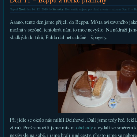
Napsal
Xsoft
dne 16. 12. 2010 do
Ze světa
|
Komentáře nejsou povolené
u textu s názvem Den 11 – B
Aaano, tento den jsme přijeli do Beppu. Místa avizovaného jak
možná v sezóně, tentokrát nám to moc nevyšlo. Na nádraží jsme 
sladkých dortíků, Pulda dal netradičně – špagety.
Při jídle se okolo nás mihli Deithovci. Dali jsme tedy řeč, řekli,
zítra). Prošramočili jsme místní
obchody
a vydali se směrem k 
nezávisle na sobě, i jsme brali jiné cesty, přesto jsme se nahoře 