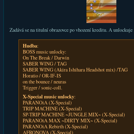
Zadává se na titulní obrazovce po vhození kreditu. A unlockuje n
Hudba
:
BOSS music unlocky:
On The Break / Darwin
SABER WING / TAG
SABER WING (Akira Ishihara Headshot mix) /TAG
Horatio / OR-IF-IS
on the bounce / neuras
Trigger / sonic-coll.
X-Special music unlocky
:
PARANOiA (X-Special)
TRIP MACHINE (X-Special)
SP-TRIP MACHINE ~JUNGLE MIX~ (X-Special)
PARANOiA MAX ~DIRTY MIX~ (X-Special)
PARANOiA Rebirth (X-Special)
AFRONOVA (X-Special)