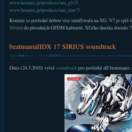
www.konami.jp/products/am_gfv7/
www.konami.jp/products/am_dmv7/
Konami se poslední dobou více zaměřovala na XG. V7 je spíš 
Módu
) do původních GFDM kabinetů. XGčko dneska dostalo 7
beatmaniaIIDX 17 SIRIUS soundtrack
Napsal
Xsoft
dne 24. 3. 2010 do
KRÁTCE
|
Komentáře nejsou povolené
u textu s názvem beatmaniaI
Dnes (24.3.2010) vyšel
soundtrack
pro poslední díl beatmanie –