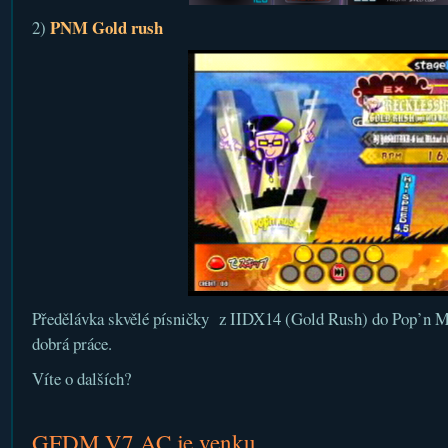
PNM Gold rush
2)
Předělávka skvělé písničky z IIDX14 (Gold Rush) do Pop’n Mu
dobrá práce.
Víte o dalších?
GFDM V7 AC je venku