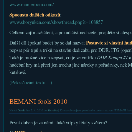
www.mameroom.com/
Spoousta dalšich odkazů
:
www.shoryuken.com/showthread.php?t=108857
Celkem zajímavé čtení, a pokud číst nechcete, projděte si alesp
Postavte si vlastní hu
Další díl (pokud bude) by se dal nazvat
popsat pár tipů a triků na stavbu dedicabu pro DDR, ITG (open
Také je možné více rozepsat, co je ve vnitřku
DDR Kompu #1
a
hudební hry má přeci jen trochu jiné nároky a pořadavky, než 
kutilové.
(Pokračování textu…)
BEMANI fools 2010
Napsal
Xsoft
dne 2. 4. 2010 do
Ze světa
|
Komentáře nejsou povolené
u textu s názvem BEMANI fool
První duben je za námi. Jaké vtípky létaly světem?