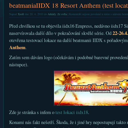
beatmaniaIIDX 18 Resort Anthem (test locat
Napsal
Xsoft
dne 20. 4. 2010 do
Arkády
,
Ze světa
|
Komentáře nejsou povolené
u textu s názvem beatm
Před chvilkou se tu objevila iidx16 Empress, nedávno iidx17 S
22-26.4
naservírovala další dílo v pokračování skvělé série. Od
otevřena testovací lokace na další beatmanii IIDX s pořadový
Anthem
.
Zatím sem dávám logo (očekávám i podobné barevné provedení
nástupce).
Zde je stránka s infem o
test lokaci iidx18
.
Konami nás fakt nešetří. Škoda, že i jiné hry nepostupují takto