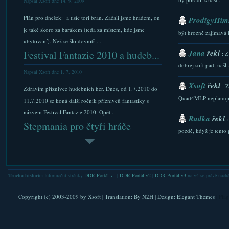
Napsal Xsoft dne 14. 9. 2009
Plán pro dnešek: a tisíc tori bran. Začali jsme hradem, on
ProdigyHims
je také skoro za barákem (teda za místem, kde jsme
být hrozně zajímavá 
ubytovaní). Než se šlo dovnitř,...
Jana
řekl
Festival Fantazie 2010 a hudeb...
: Z
dobrej soft pad, našl..
Napsal Xsoft dne 1. 7. 2010
Xsoft
řekl
: 
Zdravím příznivce hudebních her. Dnes, od 1.7.2010 do
Quad4MLP neplanuji.
11.7.2010 se koná další ročník příznivců fantastiky s
názvem Festival Fantazie 2010. Opět...
Radka
řekl
Stepmania pro čtyři hráče
pozdě, když je tento p
Napsal Xsoft dne 8. 1. 2010
Xsoft
řekl
: 
Máme tu další verzi pro mutaci Stepmanie 3.9 pro 4
stazeni a Downlaod...
hráče. Změny: počet kláves v nastavení zredukován ze 3
Trocha historie:
Informační stránky
DDR Portál v1
|
DDR Portál v2
|
DDR Portál v3
na v4 se právě nachá
Xsoft
řekl
sloupců na 2 opět funguje Player...
: 
Vánoční víkendové akce 2009...
FAQ. Do nastaveni se l
Copyright (c) 2003-2009 by
Xsoft
| Translation:
By N2H
| Design:
Elegant Themes
| Pla
Napsal Xsoft dne 14. 12. 2009
Xsoft
řekl
: 
verejna IP. Nicmene .