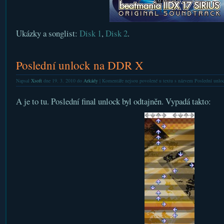
Ukázky a songlist:
Disk 1
,
Disk 2
.
Poslední unlock na DDR X
Napsal
Xsoft
dne 19. 3. 2010 do
Arkády
|
Komentáře nejsou povolené
u textu s názvem Poslední unl
A je to tu. Poslední final unlock byl odtajněn. Vypadá takto: