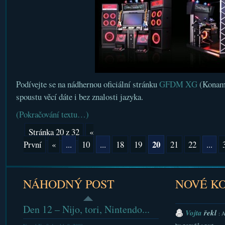
Podívejte se na nádhernou oficiální stránku
GFDM XG
(Konami
spoustu věcí dáte i bez znalosti jazyka.
(Pokračování textu…)
Stránka 20 z 32
«
20
První
«
...
10
...
18
19
21
22
...
NÁHODNÝ POST
NOVÉ K
Den 12 – Nijo, tori, Nintendo...
Vojta
řekl
: 
by poradil s nast...