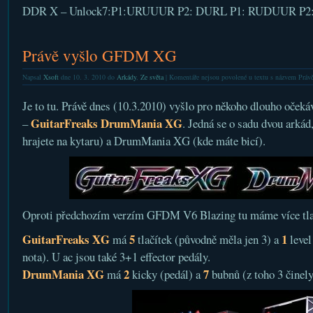
DDR X – Unlock7:P1:URUUUR P2: DURL P1: RUDUUR P2
Právě vyšlo GFDM XG
Napsal
Xsoft
dne 10. 3. 2010 do
Arkády
,
Ze světa
|
Komentáře nejsou povolené
u textu s názvem Prá
Je to tu. Právě dnes (10.3.2010) vyšlo pro někoho dlouho oče
GuitarFreaks DrumMania XG
–
. Jedná se o sadu dvou arká
hrajete na kytaru) a DrumMania XG (kde máte bicí).
Oproti předchozím verzím GFDM V6 Blazing tu máme více tlač
GuitarFreaks XG
5
1
má
tlačítek (původně měla jen 3) a
level
nota). U ac jsou také 3+1 effector pedály.
DrumMania XG
2
7
má
kicky (pedál) a
bubnů (z toho 3 činely