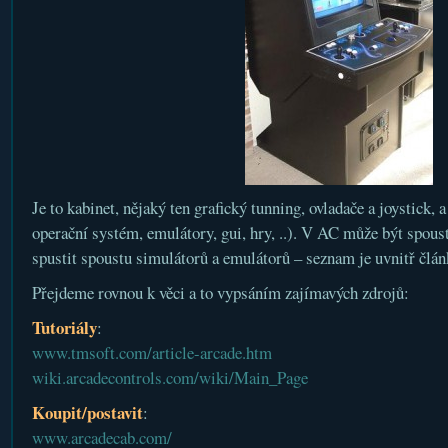
Je to kabinet, nějaký ten grafický tunning, ovladače a joystick, 
operační systém, emulátory, gui, hry, ..). V AC může být spou
spustit spoustu simulátorů a emulátorů – seznam je uvnitř člán
Přejdeme rovnou k věci a to vypsáním zajímavých zdrojů:
Tutoriály
:
www.tmsoft.com/article-arcade.htm
wiki.arcadecontrols.com/wiki/Main_Page
Koupit/postavit
:
www.arcadecab.com/