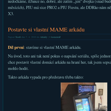
nedočkáme, iDance no, dobré, ale zatím „jen“ dvojka (snad bud
měsících), PIU má sice PRO2 a PIU Fiestu, ale DDRko nám něj
X3.
Postavte si vlastní MAME arkádu
Napsal
Xsoft
dne 7. 4. 2010 do
Arkády
|
1 komentář
Díl první
: stavíme si vlastní MAME arkádu.
Na úvod, toto ani tak není pokus o napsání seriálu, spíše jedn
chce postavit vlastní domácí arkádu na hraní her, tak jsem sepsa
mohlo hodit.
Takto arkáda vypada pro představu třeba takto: