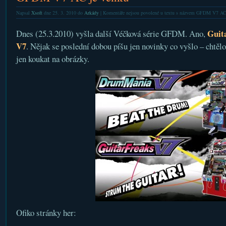
Napsal
Xsoft
dne 25. 3. 2010 do
Arkády
|
Komentáře nejsou povolené
u textu s názvem GFDM V7 AC 
Guit
Dnes (25.3.2010) vyšla další Véčková série GFDM. Ano,
V7
. Nějak se poslední dobou píšu jen novinky co vyšlo – chtělo
jen koukat na obrázky.
Ofiko stránky her: