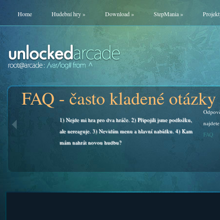
Home
Hudební hry
»
Download
»
StepMania
»
Projekt
FAQ - často kladené otázky
Odpově
1) Nejde mi hra pro dva hráče. 2) Připojili jsme podložku,
najdete
ale nereaguje. 3) Nevidím menu a hlavní nabídku. 4) Kam
FAQ
mám nahrát novou hudbu?