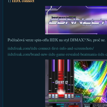
IIDX connect
1)
Počítačová verze spin-offu IIDX na styl DJMAX? No, proč ne.
iidxfreak.com/iidx-connect-first-info-and-screenshots/
iidxfreak.com/brand-new-iidx-game-revealed-beatmania-iidx-c