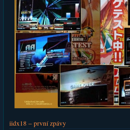
iidx18 – první zpávy