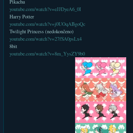
Pikachu
youtube.com/watch?v=eJJDyeA6_0I
Harry Potter
youtube.com/watch?v=j0UOqABgoQc
Twilight Princess (nedokončeno)
youtube.com/watch?v=27fSA0psLx4
8bit
youtube.com/watch?v=8m_YysZY9b0