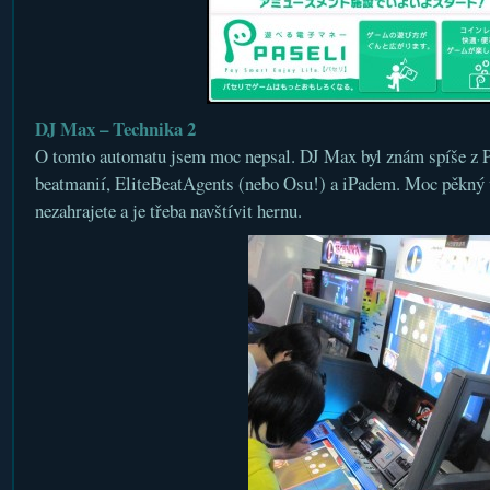
DJ Max – Technika 2
O tomto automatu jsem moc nepsal. DJ Max byl znám spíše z P
beatmanií, EliteBeatAgents (nebo Osu!) a iPadem. Moc pěkný v
nezahrajete a je třeba navštívit hernu.