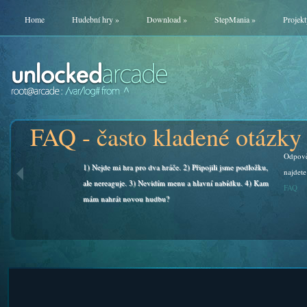
Home
Hudební hry
»
Download
»
StepMania
»
Projekt
FAQ - často kladené otázky
Odpově
1) Nejde mi hra pro dva hráče. 2) Připojili jsme podložku,
najdete
ale nereaguje. 3) Nevidím menu a hlavní nabídku. 4) Kam
FAQ
mám nahrát novou hudbu?