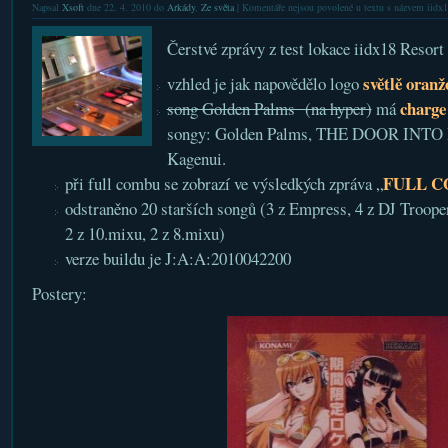
Napsal
Xsoft
dne 22. 4. 2010 do
Arkády
,
Ze světa
|
Komentáře nejsou povolené
u textu s názvem iidx1
Čerstvé zprávy z test lokace iidx18 Resor
světlě oranž
vzhled je jak napovědělo logo
charge
song Golden Palms (na hyper)
má
songy: Golden Palms, THE DOOR INTO 
Kagenui.
FULL 
při full combu se zobrazí ve výsledkých zpráva „
odstraněno 20 starších songů (3 z Empress, 4 z DJ Trooper
2 z 10.mixu, 2 z 8.mixu)
verze buildu je J:A:A:2010042200
Postery: