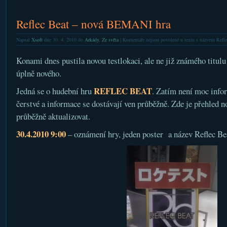
Reflec Beat – nová BEMANI hra
Napsal
Xsoft
dne 30. 4. 2010 do
Arkády
,
Ze světa
|
Komentáře nejsou povolené
u textu s názvem Refl
Konami dnes pustila novou testlokaci, ale ne již známého titulu
úplně nového.
REFLEC BEAT
Jedná se o hudební hru
. Zatím není moc info
čerstvé a informace se dostávají ven průběžně. Zde je přehled n
průběžně aktualizovat.
30.4.2010 9:00
– oznámení hry, jeden poster a název Reflec Be