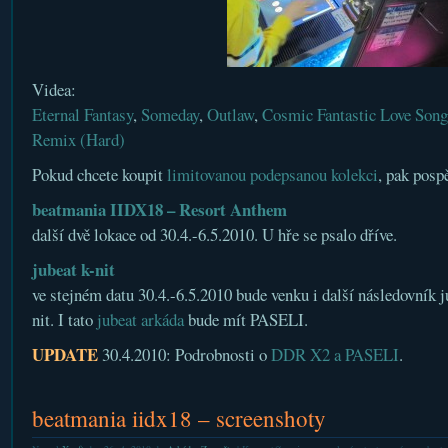
Videa:
Eternal Fantasy
,
Someday
,
Outlaw
,
Cosmic Fantastic Love Song
Remix (Hard)
Pokud chcete koupit
limitovanou podepsanou kolekci
, pak posp
beatmania IIDX18 – Resort Anthem
další dvě lokace od 30.4.-6.5.2010. U hře se psalo dříve.
jubeat k-nit
ve stejném datu 30.4.-6.5.2010 bude venku i další následovník j
nit. I tato
jubeat arkáda
bude mít PASELI.
UPDATE
30.4.2010: Podrobnosti o
DDR X2 a PASELI
.
beatmania iidx18 – screenshoty