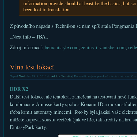
information provide should at least be the basics, but s
been lost in translation.
Z původního nápadu s Technikou se nám spíš stala Pongmania
..Next info – TBA..
Zdroj informací:
bemanistyle.com
,
zenius-i-vanisher.com
,
refl
Vlna test lokací
Napsal
Xsoft
dne 28. 4. 2010 do
Arkády
,
Ze světa
|
Komentáře nejsou povolené
u textu s názvem Vlna t
DDR X2
Další test lokace, ale tentokrat zameřená na testovaní nové fun
kombinaci e-Amusse karty spolu s Konami ID a možností altern
třeba krmit automaty mincemi. Toto by byla jakási vaše elektro
můžete kupovat soustu věciček (jak ve hře, tak kredity na hru 
FantasyPark karty.