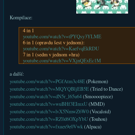
Kompilace:
4 in 1
youtube.com/watch?v=tPYQsy3YLME
6 in 1 (opravdu šest v jednom):
youtube.com/watch?v=KaefvqEkRDU
7 in 1 (sedm v jednom +hra)
youtube.com/watch?v=VXjnQExEc1M
a další:
youtube.com/watch?v=PGfAtm3c48E
(Pokemon)
youtube.com/watch?v=MQYQBljEB5E
(Tried to Dance)
youtube.com/watch?v=dN5r_l65u64
(Smoooopiece)
youtube.com/watch?v=wuBHf3EImxU
(MMD)
youtube.com/watch?v=lvX5NmwZ6W0
(Vocaloid)
youtube.com/watch?v=RZ0d6OXpYbU
(Touhou)
youtube.com/watch?v=fxuex9e0Vwk
(Alpaca)