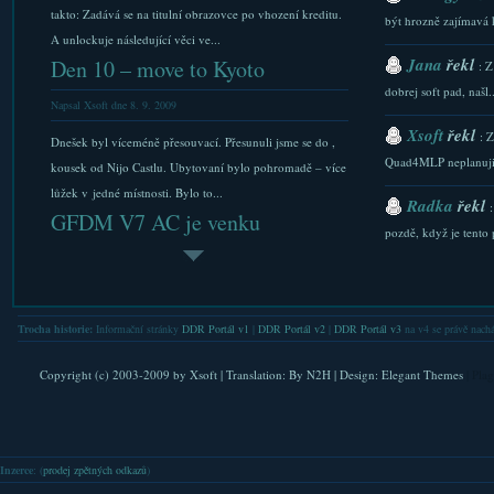
takto: Zadává se na titulní obrazovce po vhození kreditu.
být hrozně zajímavá 
A unlockuje následující věci ve...
Jana
řekl
Den 10 – move to Kyoto
: Z
dobrej soft pad, našl..
Napsal Xsoft dne 8. 9. 2009
Xsoft
řekl
: 
Dnešek byl víceméně přesouvací. Přesunuli jsme se do ,
Quad4MLP neplanuji.
kousek od Nijo Castlu. Ubytovaní bylo pohromadě – více
lůžek v jedné místnosti. Bylo to...
Radka
řekl
GFDM V7 AC je venku
pozdě, když je tento p
Napsal Xsoft dne 25. 3. 2010
Xsoft
řekl
: 
Dnes (25.3.2010) vyšla další Véčková série GFDM. Ano,
stazeni a Downlaod...
GuitarFreaks V7 a DrumMania V7. Nějak se poslední
Trocha historie:
Informační stránky
DDR Portál v1
|
DDR Portál v2
|
DDR Portál v3
na v4 se právě nachá
Xsoft
řekl
dobou píšu jen novinky co vyšlo –...
: 
Guitar Hero for Mac
FAQ. Do nastaveni se l
Copyright (c) 2003-2009 by
Xsoft
| Translation:
By N2H
| Design:
Elegant Themes
| Pla
Napsal Xsoft dne 16. 11. 2009
Xsoft
řekl
: 
verejna IP. Nicmene .
Jeden vtípek pro milovníka GH && / ||...
Inzerce
: (
prodej zpětných odkazů
)
Den 3 – Fukuoka, herny a Big
Lubkis
řekl