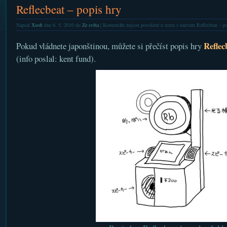
Reflecbeat – popis hry
Napsal
Xsoft
dne 6. 5. 2010 do
Ze světa
|
Komentáře nejsou povolené
u textu s názvem Reflecbeat – p
Reflec
Pokud vládnete japonštinou, můžete si přečíst popis hry
(info poslal: kent fund).