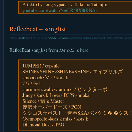
A takto by song vypadal v Taiko no Tatsujin:
youtube.com/watch?v=LR48X8tRNAk
Reflecbeat – songlist
Napsal
Xsoft
dne 1. 5. 2010 do
Arkády
,
Ze světa
|
Komentáře nejsou povolené
u textu s názvem Reflecb
ReflecBeat songlist from
Davo22
is here:
JUMPER / capsule
SHINE×SHINE×SHINE×SHINE / エイプリルズ
smooooch･∀･ / kors k
777 / EeL
starmine-swallowtailmix- / ピンクターボ
Juicy / kors k Lovers DJ Yoshitaka
Silence / 猫叉Master
優勢オーバードーズ / PON
クシコス☆ポスト・青春SKAパンクミ� �クス！ / T
Gymnopedie -kors k mix- / kors k
Diamond Dust / TAG