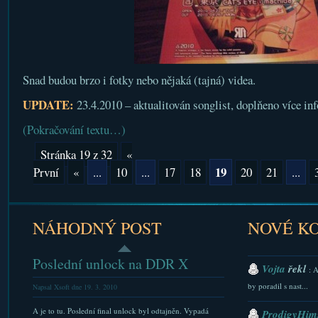
Snad budou brzo i fotky nebo nějaká (tajná) videa.
UPDATE:
23.4.2010 – aktualitován songlist, doplňeno více inf
(Pokračování textu…)
Stránka 19 z 32
«
19
První
«
...
10
...
17
18
20
21
...
NÁHODNÝ POST
NOVÉ K
Poslední unlock na DDR X
Vojta
řekl
: 
by poradil s nast...
Napsal Xsoft dne 19. 3. 2010
A je to tu. Poslední final unlock byl odtajněn. Vypadá
ProdigyHims