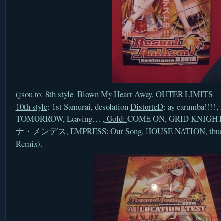
(jsou to:
8th style
: Blown My Heart Away, OUTER LIMITS
10th style
: 1st Samurai, desolation
DistorteD
: ay carumba!!!
TOMORROW, Leaving… ,
Gold:
COME ON, GRID KNIGH
ナ・メンデス,
EMPRESS
: Our Song, HOUSE NATION, t
Remix).