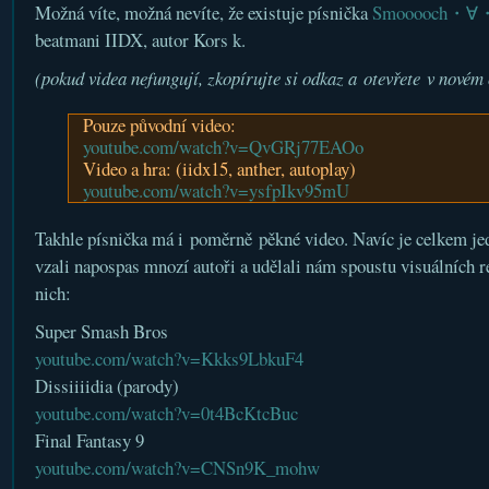
Možná víte, možná nevíte, že existuje písnička
Smooooch・∀
beatmani IIDX, autor Kors k.
(pokud videa nefungují, zkopírujte si odkaz a otevřete v novém
Pouze původní video:
youtube.com/watch?v=QvGRj77EAOo
Video a hra: (iidx15, anther, autoplay)
youtube.com/watch?v=ysfpIkv95mU
Takhle písnička má i poměrně pěkné video. Navíc je celkem je
vzali napospas mnozí autoři a udělali nám spoustu visuálních r
nich:
Super Smash Bros
youtube.com/watch?v=Kkks9LbkuF4
Dissiiiidia (parody)
youtube.com/watch?v=0t4BcKtcBuc
Final Fantasy 9
youtube.com/watch?v=CNSn9K_mohw