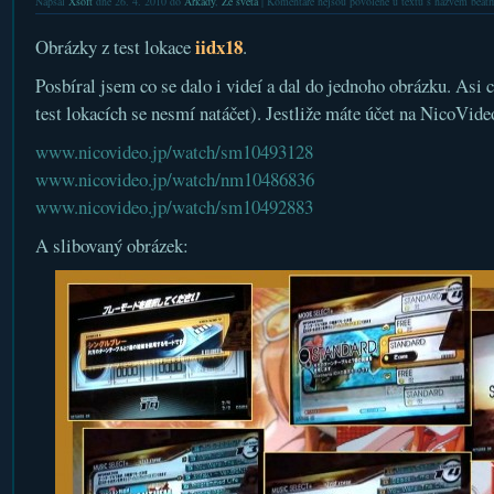
Napsal
Xsoft
dne 26. 4. 2010 do
Arkády
,
Ze světa
|
Komentáře nejsou povolené
u textu s názvem beatm
iidx18
Obrázky z test lokace
.
Posbíral jsem co se dalo i videí a dal do jednoho obrázku. Asi c
test lokacích se nesmí natáčet). Jestliže máte účet na NicoVide
www.nicovideo.jp/watch/sm10493128
www.nicovideo.jp/watch/nm10486836
www.nicovideo.jp/watch/sm10492883
A slibovaný obrázek: