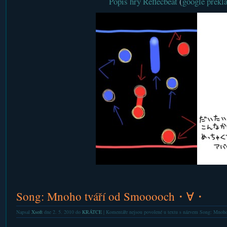
Popis hry Reflecbeat
(
google překl
p://koneko.okitsune.com/diamonddust/
Song: Mnoho tváří od Smooooch・∀・
Napsal
Xsoft
dne 2. 5. 2010 do
KRÁTCE
|
Komentáře nejsou povolené
u textu s názvem Song: Mno