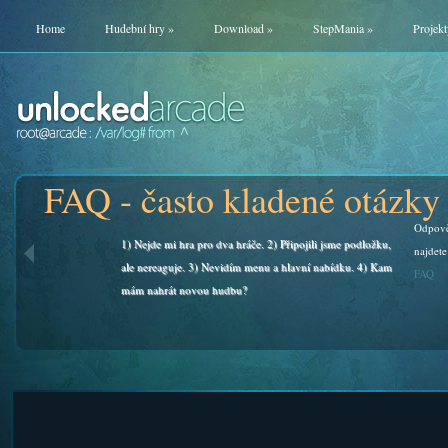
Home
Hudební hry
»
Download
»
StepMania
»
Projekt
FAQ - často kladené otázky
Odpově
1) Nejde mi hra pro dva hráče. 2) Připojili jsme podložku,
najdete
ale nereaguje. 3) Nevidím menu a hlavní nabídku. 4) Kam
FAQ
mám nahrát novou hudbu?