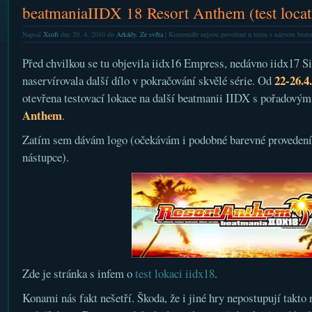
beatmaniaIIDX 18 Resort Anthem (test locat
Napsal
Xsoft
dne 20. 4. 2010 do
Arkády
,
Ze světa
|
Komentáře nejsou povolené
u textu s názvem beatm
Před chvilkou se tu objevila iidx16 Empress, nedávno iidx17 S
22-26.4
naservírovala další dílo v pokračování skvělé série. Od
otevřena testovací lokace na další beatmanii IIDX s pořadový
Anthem
.
Zatím sem dávám logo (očekávám i podobné barevné provedení
nástupce).
Zde je stránka s infem o
test lokaci iidx18
.
Konami nás fakt nešetří. Škoda, že i jiné hry nepostupují takto