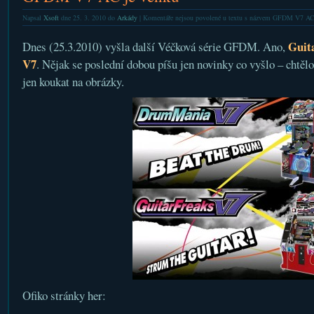
Napsal
Xsoft
dne 25. 3. 2010 do
Arkády
|
Komentáře nejsou povolené
u textu s názvem GFDM V7 AC 
Guit
Dnes (25.3.2010) vyšla další Véčková série GFDM. Ano,
V7
. Nějak se poslední dobou píšu jen novinky co vyšlo – chtělo
jen koukat na obrázky.
Ofiko stránky her: