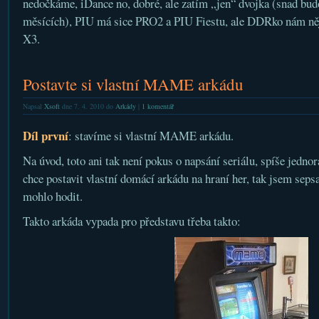
nedočkáme, iDance no, dobré, ale zatím „jen“ dvojka (snad bud
měsících), PIU má sice PRO2 a PIU Fiestu, ale DDRko nám něj
X3.
Postavte si vlastní MAME arkádu
Napsal
Xsoft
dne 7. 4. 2010 do
Arkády
|
1 komentář
Díl první
: stavíme si vlastní MAME arkádu.
Na úvod, toto ani tak není pokus o napsání seriálu, spíše jedn
chce postavit vlastní domácí arkádu na hraní her, tak jsem sepsa
mohlo hodit.
Takto arkáda vypada pro představu třeba takto: