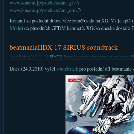
www.konami.jp/products/am_gfv7/
www.konami.jp/products/am_dmv7/
Konami se poslední dobou více zaměřovala na XG. V7 je spíš 
Módu
) do původních GFDM kabinetů. XGčko dneska dostalo 7
beatmaniaIIDX 17 SIRIUS soundtrack
Napsal
Xsoft
dne 24. 3. 2010 do
KRÁTCE
|
Komentáře nejsou povolené
u textu s názvem beatmaniaI
Dnes (24.3.2010) vyšel
soundtrack
pro poslední díl beatmanie –