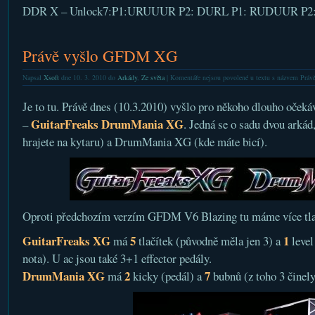
DDR X – Unlock7:P1:URUUUR P2: DURL P1: RUDUUR P2
Právě vyšlo GFDM XG
Napsal
Xsoft
dne 10. 3. 2010 do
Arkády
,
Ze světa
|
Komentáře nejsou povolené
u textu s názvem Prá
Je to tu. Právě dnes (10.3.2010) vyšlo pro někoho dlouho oče
GuitarFreaks DrumMania XG
–
. Jedná se o sadu dvou arká
hrajete na kytaru) a DrumMania XG (kde máte bicí).
Oproti předchozím verzím GFDM V6 Blazing tu máme více tlač
GuitarFreaks XG
5
1
má
tlačítek (původně měla jen 3) a
level
nota). U ac jsou také 3+1 effector pedály.
DrumMania XG
2
7
má
kicky (pedál) a
bubnů (z toho 3 činely