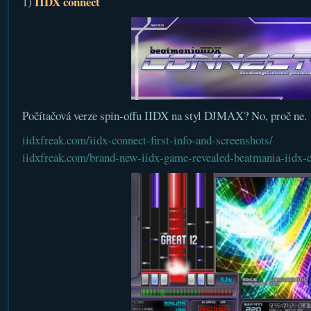
IIDX connect
1)
Počítačová verze spin-offu IIDX na styl DJMAX? No, proč ne.
iidxfreak.com/iidx-connect-first-info-and-screenshots/
iidxfreak.com/brand-new-iidx-game-revealed-beatmania-iidx-c