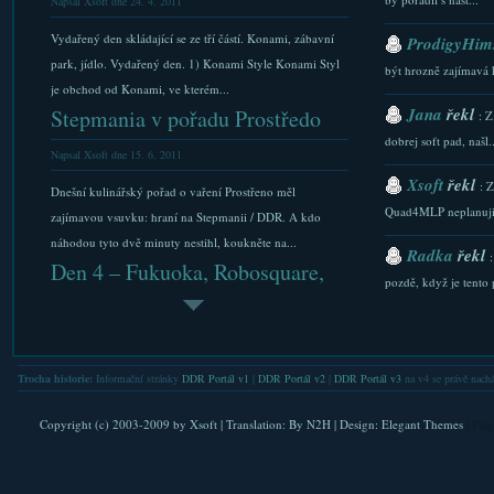
Napsal Xsoft dne 24. 4. 2011
Vydařený den skládající se ze tří částí. Konami, zábavní
ProdigyHims
park, jídlo. Vydařený den. 1) Konami Style Konami Styl
být hrozně zajímavá 
je obchod od Konami, ve kterém...
Jana
řekl
Stepmania v pořadu Prostředo
: Z
dobrej soft pad, našl..
Napsal Xsoft dne 15. 6. 2011
Xsoft
řekl
: 
Dnešní kulinářský pořad o vaření Prostřeno měl
Quad4MLP neplanuji.
zajímavou vsuvku: hraní na Stepmanii / DDR. A kdo
náhodou tyto dvě minuty nestihl, koukněte na...
Radka
řekl
Den 4 – Fukuoka, Robosquare,
pozdě, když je tento p
C...
Xsoft
řekl
: 
Napsal Xsoft dne 11. 5. 2012
stazeni a Downlaod...
Cesta čtvrtého dne nás zavedla do Robosquare, místo na
Trocha historie:
Informační stránky
DDR Portál v1
|
DDR Portál v2
|
DDR Portál v3
na v4 se právě nachá
Xsoft
řekl
západní straně města u moře. A probíhala vcelku
: 
zajímavě. Řeknu vám něco o místním...
FAQ. Do nastaveni se l
Copyright (c) 2003-2009 by
Xsoft
| Translation:
By N2H
| Design:
Elegant Themes
| Pla
DDR X2, DDR HP3 – vycház...
Xsoft
řekl
: 
Napsal Xsoft dne 23. 10. 2009
verejna IP. Nicmene .