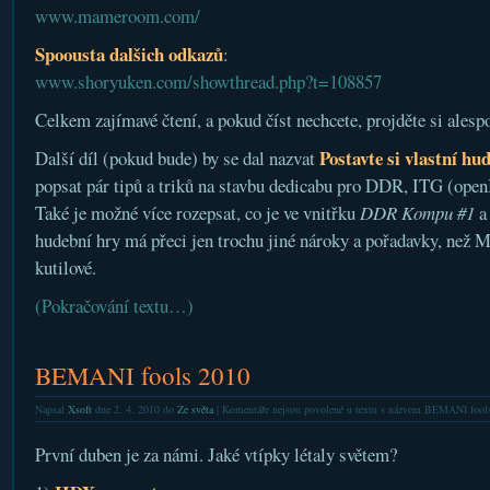
www.mameroom.com/
Spoousta dalšich odkazů
:
www.shoryuken.com/showthread.php?t=108857
Celkem zajímavé čtení, a pokud číst nechcete, projděte si alesp
Postavte si vlastní hu
Další díl (pokud bude) by se dal nazvat
popsat pár tipů a triků na stavbu dedicabu pro DDR, ITG (open
Také je možné více rozepsat, co je ve vnitřku
DDR Kompu #1
a
hudební hry má přeci jen trochu jiné nároky a pořadavky, než 
kutilové.
(Pokračování textu…)
BEMANI fools 2010
Napsal
Xsoft
dne 2. 4. 2010 do
Ze světa
|
Komentáře nejsou povolené
u textu s názvem BEMANI fool
První duben je za námi. Jaké vtípky létaly světem?