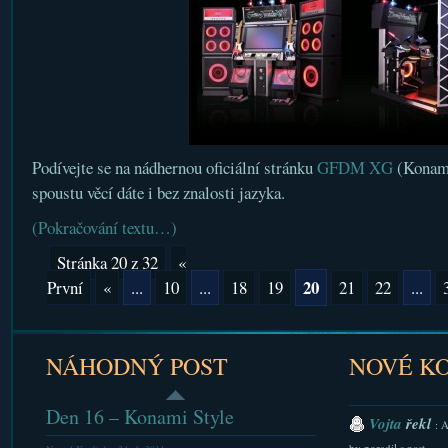
Podívejte se na nádhernou oficiální stránku
GFDM XG
(Konami
spoustu věcí dáte i bez znalosti jazyka.
(Pokračování textu…)
Stránka 20 z 32
«
20
První
«
...
10
...
18
19
21
22
...
NÁHODNÝ POST
NOVÉ K
Den 16 – Konami Style
Vojta
řekl
: 
by poradil s nast...