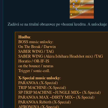
Zadává se na titulní obrazovce po vhození kreditu. A unlockuje n
Hudba
:
BOSS music unlocky:
On The Break / Darwin
SABER WING / TAG
SABER WING (Akira Ishihara Headshot mix) /TAG
Horatio / OR-IF-IS
on the bounce / neuras
Trigger / sonic-coll.
X-Special music unlocky
:
PARANOiA (X-Special)
TRIP MACHINE (X-Special)
SP-TRIP MACHINE ~JUNGLE MIX~ (X-Special)
PARANOiA MAX ~DIRTY MIX~ (X-Special)
PARANOiA Rebirth (X-Special)
AFRONOVA (X-Special)