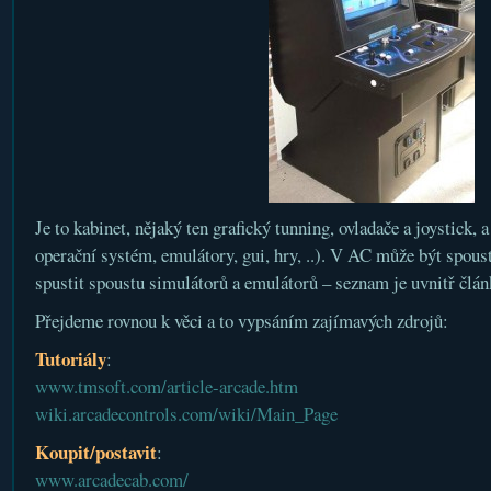
Je to kabinet, nějaký ten grafický tunning, ovladače a joystick, 
operační systém, emulátory, gui, hry, ..). V AC může být spou
spustit spoustu simulátorů a emulátorů – seznam je uvnitř člán
Přejdeme rovnou k věci a to vypsáním zajímavých zdrojů:
Tutoriály
:
www.tmsoft.com/article-arcade.htm
wiki.arcadecontrols.com/wiki/Main_Page
Koupit/postavit
:
www.arcadecab.com/