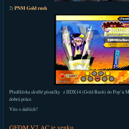
PNM Gold rush
2)
Předělávka skvělé písničky z IIDX14 (Gold Rush) do Pop’n Mu
dobrá práce.
Víte o dalších?
GFDM V7 AC je venku