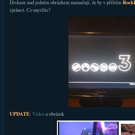
Rock
Diskuze nad jedním obrázkem naznačují, že by v příštím
(piáno). Co myslíte?
UPDATE
:
Video
a obrázek