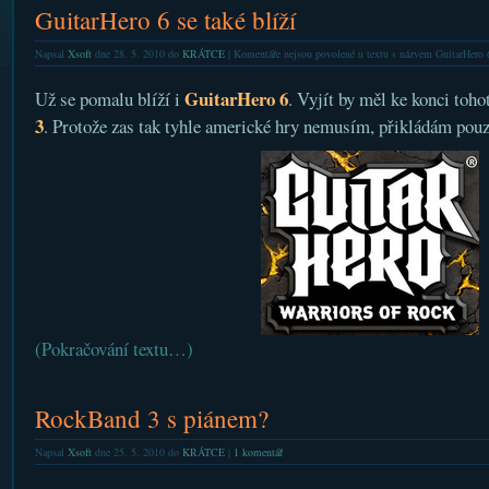
GuitarHero 6 se také blíží
Napsal
Xsoft
dne 28. 5. 2010 do
KRÁTCE
|
Komentáře nejsou povolené
u textu s názvem GuitarHero 6 
GuitarHero 6
Už se pomalu blíží i
. Vyjít by měl ke konci toho
3
. Protože zas tak tyhle americké hry nemusím, přikládám pouze
(Pokračování textu…)
RockBand 3 s piánem?
Napsal
Xsoft
dne 25. 5. 2010 do
KRÁTCE
|
1 komentář