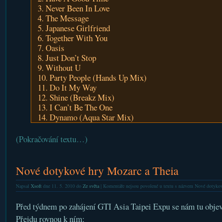
3. Never Been In Love
4. The Message
5. Japanese Girlfriend
6. Together With You
7. Oasis
8. Just Don’t Stop
9. Without U
10. Party People (Hands Up Mix)
11. Do It My Way
12. Shine (Breakz Mix)
13. I Can’t Be The One
14. Dynamo (Aqua Star Mix)
(Pokračování textu…)
Nové dotykové hry Mozarc a Theia
Napsal
Xsoft
dne 11. 5. 2010 do
Ze světa
|
Komentáře nejsou povolené
u textu s názvem Nové dotykov
Před týdnem po zahájení GTI Asia Taipei Expu se nám tu objevi
Přejdu rovnou k ním: