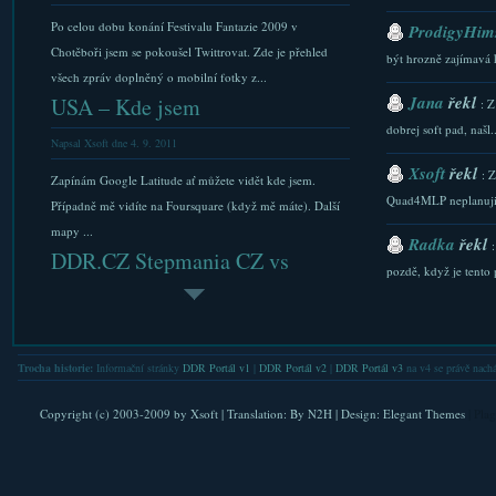
Po celou dobu konání Festivalu Fantazie 2009 v
ProdigyHims
Chotěboři jsem se pokoušel Twittrovat. Zde je přehled
být hrozně zajímavá 
všech zpráv doplněný o mobilní fotky z...
Jana
řekl
USA – Kde jsem
: Z
dobrej soft pad, našl..
Napsal Xsoft dne 4. 9. 2011
Xsoft
řekl
: 
Zapínám Google Latitude ať můžete vidět kde jsem.
Quad4MLP neplanuji.
Případně mě vidíte na Foursquare (když mě máte). Další
mapy ...
Radka
řekl
DDR.CZ Stepmania CZ vs
pozdě, když je tento p
EverSte...
Xsoft
řekl
: 
Napsal Xsoft dne 7. 4. 2010
stazeni a Downlaod...
Na tuzemské scéně se poslední dobou často mluví o dvou
Trocha historie:
Informační stránky
DDR Portál v1
|
DDR Portál v2
|
DDR Portál v3
na v4 se právě nachá
Xsoft
řekl
simulátorech čtyřpanelovek DDR a ITG. Jedné se o: –
: 
čskou Stepmánii 3.9 od DDR.CZ...
FAQ. Do nastaveni se l
Copyright (c) 2003-2009 by
Xsoft
| Translation:
By N2H
| Design:
Elegant Themes
| Pla
Kyle Ward – Silicon Samu...
Xsoft
řekl
: 
Napsal Xsoft dne 12. 5. 2010
verejna IP. Nicmene .