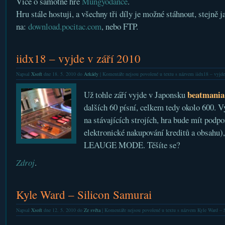
Více o samotné hře
Mungyodance
.
Hru stále hostuji, a všechny tři díly je možné stáhnout, stejně 
na:
download.pocitac.com
, nebo FTP.
iidx18 – vyjde v září 2010
Napsal
Xsoft
dne 18. 5. 2010 do
Arkády
|
Komentáře nejsou povolené
u textu s názvem iidx18 – vyjde
beatmania
Už tohle září vyjde v Japonsku
dalších 60 písní, celkem tedy okolo 600. V
na stávajících strojích, hra bude mít pod
elektronické nakupování kreditů a obsahu)
LEAUGE MODE. Těšíte se?
Zdroj
.
Kyle Ward – Silicon Samurai
Napsal
Xsoft
dne 12. 5. 2010 do
Ze světa
|
Komentáře nejsou povolené
u textu s názvem Kyle Ward – 