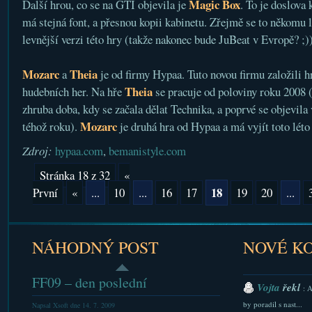
Magic Box
Další hrou, co se na GTI objevila je
. To je doslova
má stejná font, a přesnou kopii kabinetu. Zřejmě se to někomu lí
levnější verzi této hry (takže nakonec bude JuBeat v Evropě? ;)
Mozarc
Theia
a
je od firmy Hypaa. Tuto novou firmu založili h
Theia
hudebních her. Na hře
se pracuje od poloviny roku 2008 (
zhruba doba, kdy se začala dělat Technika, a poprvé se objevila
Mozarc
téhož roku).
je druhá hra od Hypaa a má vyjít toto léto
Zdroj:
hypaa.com
,
bemanistyle.com
Stránka 18 z 32
«
18
První
«
...
10
...
16
17
19
20
...
NÁHODNÝ POST
NOVÉ K
FF09 – den poslední
Vojta
řekl
: 
by poradil s nast...
Napsal Xsoft dne 14. 7. 2009