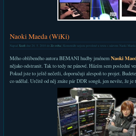
Naoki Maeda (WiKi)
Napsal
Xsoft
dne 24. 5. 2010 do
Ze světa
|
Komentáře nejsou povolené
u textu s názvem Naoki Maeda
Naoki Mae
Mého oblíbeného autora BEMANI hudby jménem
nějako odstranit. Tak to tedy ne pánové. Házím sem poslední ver
Pokud jste to ještě nečetli, doporučuji alespoň to projet. Bude
co udělal. Určitě od něj znáte pár DDR songů, jen nevíte, že je 