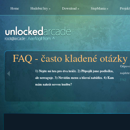
Home
Hudební hry
»
Download
»
StepMania
»
Projekt
FAQ - často kladené otázky
Odpově
1) Nejde mi hra pro dva hráče. 2) Připojili jsme podložku,
najdete
ale nereaguje. 3) Nevidím menu a hlavní nabídku. 4) Kam
FAQ
mám nahrát novou hudbu?