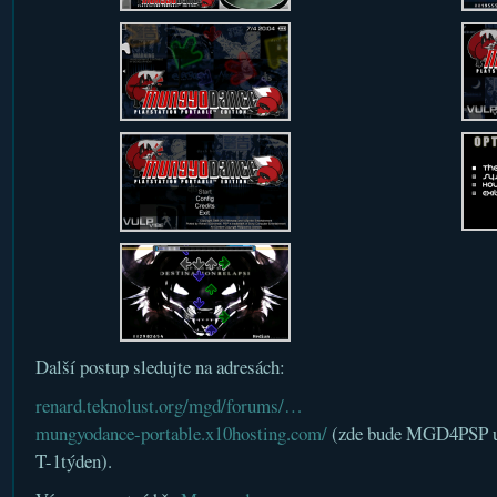
Další postup sledujte na adresách:
renard.teknolust.org/mgd/forums/…
mungyodance-portable.x10hosting.com/
(zde bude MGD4PSP uve
T-1týden).