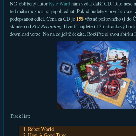
Náš oblíbený autor
Kyle Ward
nám vydal další CD. Toto nese 
teď máte možnost si jej objednat. Pokud budete v první stovce,
15$
podepsanou edici. Cena za CD je
včetně poštovného (i do 
skladeb od
SCI Recording
. Uvnitř najdete i 12ti stránkový book
download verze. No na co ještě čekáte. Rozšiřte si svou sbírku
Track list:
1. Robot World
2. Have A Good Time