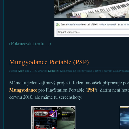
(Pokračování textu…)
Mungyodance Portable (PSP)
Napsal
Xsoft
dne 21. 5. 2010 do
Konzole
|
Komentáře nejsou povolené
u textu s názvem Mungyodance
Máme tu jeden zajímavý projekt. Jeden fanoušek připravuje por
Mungyodance
PSP
pro PlayStation Portable (
). Zatím není hoto
červnu 2010, ale máme tu screenshoty: