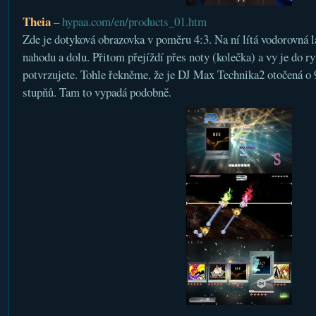
Theia
–
hypaa.com/en/products_01.htm
Zde je dotyková obrazovka v poměru 4:3. Na ní lítá vodorovná l
nahodu a dolu. Přitom přejíždí přes noty (kolečka) a vy je do r
potvrzujete. Tohle řekněme, že je DJ Max Technika2 otočená o 
stupňů. Tam to vypadá podobně.