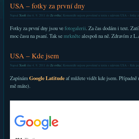
USA – fotky za první dny
Napsal
Xsoft
dne 6. 9. 2011 do
Ze světa
|
Komentáře nejsou povolené
u textu s názvem USA – fotky z
Fotky za první dny jsou ve
fotogalerii
. Za čas dodám i text. Zat
moc času na psaní. Tak se
mrkněte
alespoň na ně. Zdravím z L.
USA – Kde jsem
Napsal
Xsoft
dne 4. 9. 2011 do
Ze světa
|
Komentáře nejsou povolené
u textu s názvem USA – Kde js
Google Latitude
Zapínám
ať můžete vidět kde jsem. Případně 
mě máte).