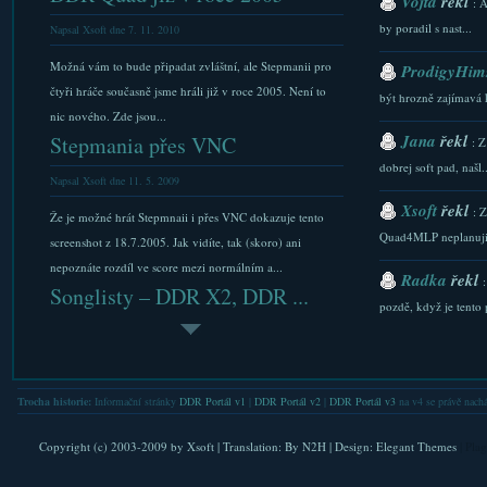
Vojta
řekl
: 
by poradil s nast...
Napsal Xsoft dne 7. 11. 2010
Možná vám to bude připadat zvláštní, ale Stepmanii pro
ProdigyHims
čtyři hráče současně jsme hráli již v roce 2005. Není to
být hrozně zajímavá 
nic nového. Zde jsou...
Jana
řekl
Stepmania přes VNC
: Z
dobrej soft pad, našl..
Napsal Xsoft dne 11. 5. 2009
Xsoft
řekl
: 
Že je možné hrát Stepmnaii i přes VNC dokazuje tento
Quad4MLP neplanuji.
screenshot z 18.7.2005. Jak vidíte, tak (skoro) ani
nepoznáte rozdíl ve score mezi normálním a...
Radka
řekl
Songlisty – DDR X2, DDR ...
pozdě, když je tento p
Napsal Xsoft dne 27. 10. 2009
Xsoft
řekl
: 
Jaké písničky budou v dnes vyšlých DDR hrách? Viz
stazeni a Downlaod...
zbytek článku. osobně jsem moc rád za songy: ICE ICE
Trocha historie:
Informační stránky
DDR Portál v1
|
DDR Portál v2
|
DDR Portál v3
na v4 se právě nachá
Xsoft
řekl
BABY, Viva La Vida, B4U(„VOLTAGE“...
: 
JuBeat na iOs mezinárodně
FAQ. Do nastaveni se l
Copyright (c) 2003-2009 by
Xsoft
| Translation:
By N2H
| Design:
Elegant Themes
| Pla
Napsal Xsoft dne 11. 8. 2011