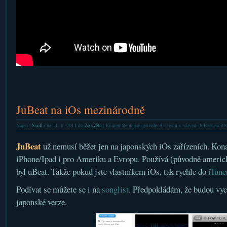
JuBeat na iOs mezinárodně
Napsal
Xsoft
dne 11. 8. 2011 do
Ze světa
|
Komentáře nejsou povolené
u textu s názvem JuBeat na iO
JuBeat
už nemusí běžet jen na japonských iOs zařízeních. Kon
iPhone/Ipad i pro Ameriku a Evropu. Používá (původně americ
byl uBeat. Takže pokud jste vlastníkem iOs, tak rychle do
iTune
Podívat se můžete se i na
songlist
. Předpokládám, že budou vyc
japonské verze.