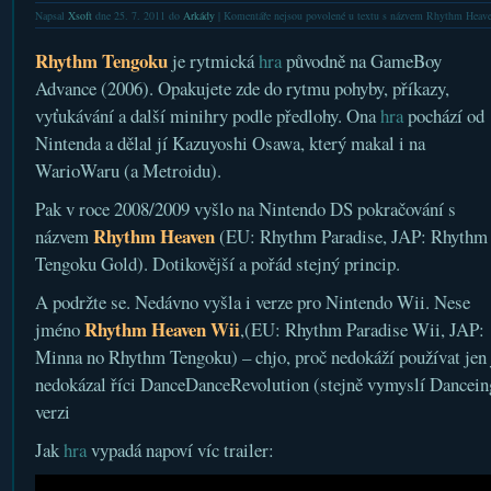
Napsal
Xsoft
dne 25. 7. 2011 do
Arkády
|
Komentáře nejsou povolené
u textu s názvem Rhythm Heave
Rhythm Tengoku
je rytmická
hra
původně na GameBoy
Advance (2006). Opakujete zde do rytmu pohyby, příkazy,
vyťukávání a další minihry podle předlohy. Ona
hra
pochází od
Nintenda a dělal jí Kazuyoshi Osawa, který makal i na
WarioWaru (a Metroidu).
Pak v roce 2008/2009 vyšlo na Nintendo DS pokračování s
Rhythm Heaven
názvem
(EU: Rhythm Paradise, JAP: Rhythm
Tengoku Gold). Dotikovější a pořád stejný princip.
A podržte se. Nedávno vyšla i verze pro Nintendo Wii. Nese
Rhythm Heaven Wii
jméno
,(EU: Rhythm Paradise Wii, JAP:
Minna no Rhythm Tengoku) – chjo, proč nedokáží používat jen 
nedokázal říci DanceDanceRevolution (stejně vymyslí Dancei
verzi
Jak
hra
vypadá napoví víc trailer: