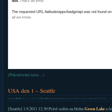
(Pokračování textu…)
USA den 1 – Seattle
Napsal
Xsoft
dne 2. 9. 2011 do
Ze světa
|
Komentáře nejsou povolené
u textu s názvem USA den 1 – S
Green Lake
[Seattle] 1.9.2011 12:30 Právě sedím na břehu
a če