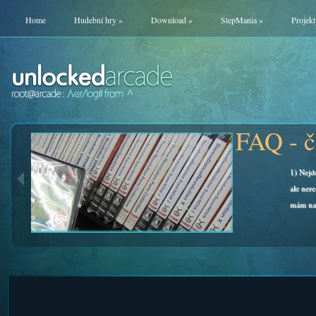
Home
Hudební hry
»
Download
»
StepMania
»
Projekt
FAQ - často kladené otázky
Odpově
1) Nejde mi hra pro dva hráče. 2) Připojili jsme podložku,
najdete
ale nereaguje. 3) Nevidím menu a hlavní nabídku. 4) Kam
FAQ
mám nahrát novou hudbu?