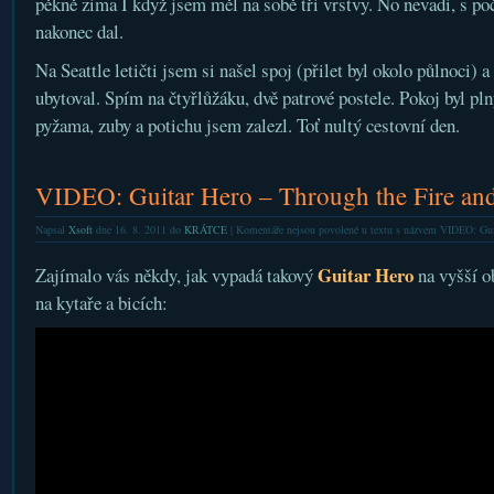
pěkně zima I když jsem měl na sobě tři vrstvy. No nevadi, s p
nakonec dal.
Na Seattle letičti jsem si našel spoj (přilet byl okolo půlnoci) 
ubytoval. Spím na čtyřlůžáku, dvě patrové postele. Pokoj byl pln
pyžama, zuby a potichu jsem zalezl. Toť nultý cestovní den.
VIDEO: Guitar Hero – Through the Fire an
Napsal
Xsoft
dne 16. 8. 2011 do
KRÁTCE
|
Komentáře nejsou povolené
u textu s názvem VIDEO: Guit
Guitar Hero
Zajímalo vás někdy, jak vypadá takový
na vyšší o
na kytaře a bicích: