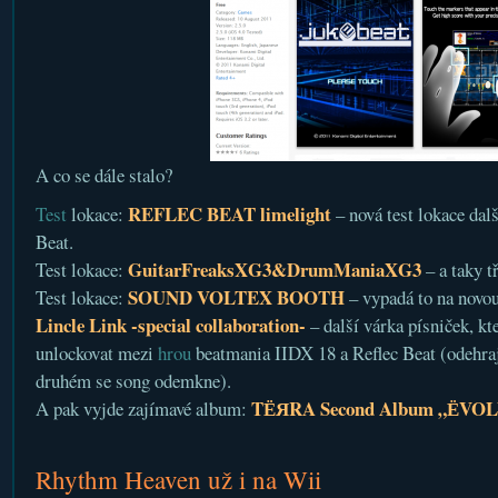
A co se dále stalo?
REFLEC BEAT limelight
Test
lokace:
– nová test lokace dalš
Beat.
GuitarFreaksXG3&DrumManiaXG3
Test lokace:
– a taky t
SOUND VOLTEX BOOTH
Test lokace:
– vypadá to na novo
Lincle Link -special collaboration-
– další várka písniček, kt
unlockovat mezi
hrou
beatmania IIDX 18 a Reflec Beat (odehraj
druhém se song odemkne).
TЁЯRA Second Album „ЁVO
A pak vyjde zajímavé album:
Rhythm Heaven už i na Wii