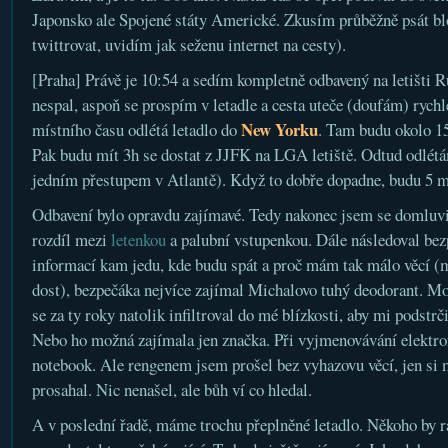
Japonsko ale Spojené státy Americké. Zkusím průběžně psát blo
twittrovat, uvidím jak seženu internet na cesty).
[Praha] Právě je 10:54 a sedím kompletně odbavený na letišti 
nespal, aspoň se prospím v letadle a cesta uteče (doufám) rychl
New Yorku
místního času odlétá letadlo do
. Tam budu okolo 15
Pak budu mít 3h se dostat z JJFK na LGA letiště. Odtud odlétá
jedním přestupem v Atlantě). Když to dobře dopadne, budu 5 m
Odbavení bylo opravdu zajímavé. Tedy nakonec jsem se domluvi
rozdíl mezi
letenkou
a palubní vstupenkou. Dále následoval be
informací kam jedu, kde budu spát a proč mám tak málo věcí (
dost), bezpečáka nejvíce zajímal Michalovo tuhý deodorant. Mo
se za ty roky natolik infiltroval do mé blízkosti, aby mi podstrč
Nebo ho možná zajímala jen značka. Při vyjmenovávání elektr
notebook. Ale rengenem jsem prošel bez vyhazovu věcí, jen si 
prosahal. Nic nenašel, ale bůh ví co hledal.
A v poslední řadě, máme trochu přeplněné letadlo. Někoho by rád