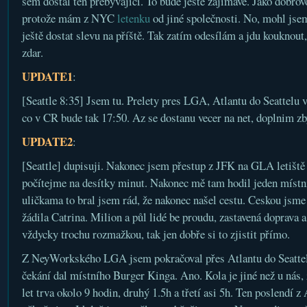
sem dostal ten přebývající. To bude ještě zajímavé. Jako dobrov
protože mám z NYC
letenku
od jiné společnosti. No, mohl jsem
ještě dostat slevu na příště. Tak zatím odesílám a jdu kouknout
zdar.
UPDATE1
:
[Seattle 8:35] Jsem tu. Prelety pres LGA, Atlantu do Seattel
co v CR bude tak 17:50. Az se dostanu vecer na net, doplnim z
UPDATE2
:
[Seattle] dupisuji. Nakonec jsem přestup z JFK na GLA letiště st
počítejme na desítky minut. Nakonec mě tam hodil jeden místní
uličkama to bral jsem rád, že nakonec našel cestu. Ceskou jsme 
žádila Catrina. Milion a půl lidé be proudu, zastavená doprava 
vždycky trochu rozmažkou, tak jen dobře si to zjistit přímo.
Z NeyWorkského LGA jsem pokračoval přes Atlantu do Seattel
čekání dal místního Burger Kinga. Ano. Kola je jiné než u nás,
let trva okolo 9 hodin, druhý 1.5h a třetí asi 5h. Ten poslendí z 