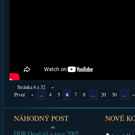
Stránka 6 z 32
«
6
První
«
...
4
5
7
8
...
20
30
...
»
NÁHODNÝ POST
NOVÉ K
DDR Quad již v roce 2005