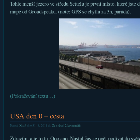
Tohle menší jezero ve středu Settelu je první místo, které jste 
mapě od Groudspeaku. (note: GPS se chytla za 3h, paráda).
(Pokračování textu…)
USA den 0 – cesta
Napsal
Xsoft
dne 31. 8. 2011 do
Ze světa
|
2 komentářů
Zdravím, a je to tu. Ooo ano. Nastal čas se opět podívat do svět