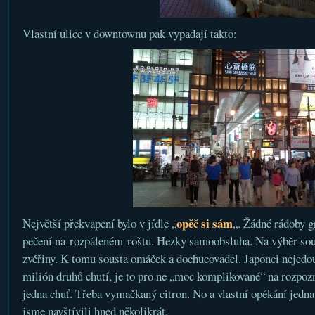
Vlastní ulice v downtownu pak vypadají takto:
opěč si sám
Největší překvapení bylo v jídle „
„. Žádné rádoby gr
pečení na rozpáleném roštu. Hezky samoobsluha. Na výběr sous
zvěřiny. K tomu sousta omáček a dochucovadel. Japonci nejedou
milión druhů chutí, je to pro ne „moc komplikované“ na rozpoz
jedna chuť. Třeba vymačkaný citron. No a vlastní opékání jedna 
jsme navštívili hned několikrát.