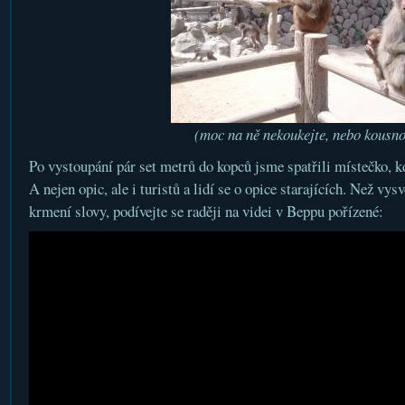
(moc na ně nekoukejte, nebo kousn
Po vystoupání pár set metrů do kopců jsme spatřili místečko, k
A nejen opic, ale i turistů a lidí se o opice starajících. Než vys
krmení slovy, podívejte se raději na videi v Beppu pořízené: