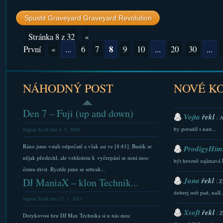
Spustit Graveyard Graveyard Revolution
Stránka 8 z 32
«
8
První
«
...
6
7
9
10
...
20
30
...
NÁHODNÝ POST
NOVÉ K
Den 7 – Fuji (up and down)
Vojta
řekl
: 
by poradil s nast...
Napsal Xsoft dne 4. 9. 2009
Ráno jsme vstali odpočatě a však asi ve [4:41]. Budík se
ProdigyHims
nějak přeslechl, ale vzhledem k vyčerpání se není moc
být hrozně zajímavá 
čemu divit. Rychle jsme se sebrali...
Jana
řekl
DJ ManiaX – klon Technik...
: Z
dobrej soft pad, našl..
Napsal Xsoft dne 17. 1. 2011
Xsoft
řekl
: 
Dotykovou hru DJ Max Technika si u nás moc