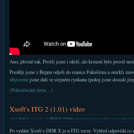
Ano, přesně tak. Prošli jsme i okolí, ale krmení bylo prostě ne
Později jsme z Beppu odjeli do stanice Fukušima a omrkli znov
ubytování
jsme dali ve stejném ryokanu (pokoj jsme dostali jiný
(Pokračování textu…)
Xsoft’s ITG 2 (1.01) video
Napsal
Xsoft
dne 24. 4. 2011 do
KRÁTCE
,
Počítače
|
Komentáře nejsou povolené
u textu s názvem Xs
Po vydání Xsoft’s DDR X je u ITG verze. Vyhled odpovídá co n