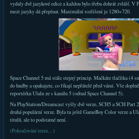
vydaly dvě jazykové edice a každou bylo třeba dohrát zvlášť. V 
mezi jazyky dá přepínat. Maximální rozlišení je 1280×720.
Space Channel 5 má stále stejný princip. Mačkáte tlačítka (4 sm
do hudby a opakujete, co říkají nepřátelé před vámi. Vše dopln
reportérku Ulalu ze s kanálu 5 (odtud Space Channel 5).
Na PlayStation/Dreamcast vyšly dvě verze, SCH5 a SCH Part 2.
druhá populární verze. Byla tu ještě GameBoy Color verze a Ul
titulů, ale to podstatné není.
(Pokračování textu…)