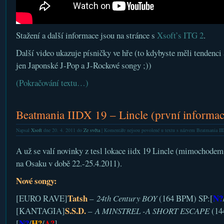
Stažení a další informace jsou na stránce s
Xsoft’s ITG 2
.
Další video ukazuje písničky ve hře (to kdybyste měli tendenci
jen Japonské J-Pop a J-Rockové songy ;))
(Pokračování textu…)
Beatmania IIDX 19 – Lincle (první informac
Napsal
Xsoft
dne 20. 4. 2011 do
Ze světa
|
Komentáře nejsou povolené
u textu s názvem Beatmania IID
A už se valí novinky z tesl lokace iidx 19 Lincle (mimochodem, 
na Osaku v době 22.-25.4.2011).
Nové songy:
Tatsh
N?
[EURO RAVE]
–
24th Century BOY
(164 BPM) SP:[
S.S.D.
[KANTAGIA]
–
A MINSTREL -A SHORT ESCAPE
(14
N?
H?
A?
[
/
/
]