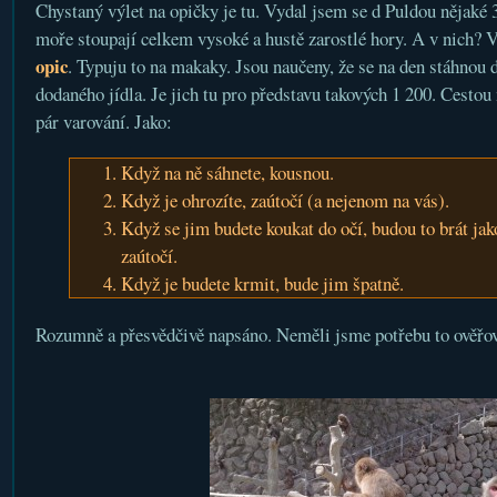
Chystaný výlet na opičky je tu. Vydal jsem se d Puldou nějak
moře stoupají celkem vysoké a hustě zarostlé hory. A v nich? V
opic
. Typuju to na makaky. Jsou naučeny, že se na den stáhnou 
dodaného jídla. Je jich tu pro představu takových 1 200. Cestou 
pár varování. Jako:
Když na ně sáhnete, kousnou.
Když je ohrozíte, zaútočí (a nejenom na vás).
Když se jim budete koukat do očí, budou to brát jak
zaútočí.
Když je budete krmit, bude jim špatně.
Rozumně a přesvědčivě napsáno. Neměli jsme potřebu to ověřov