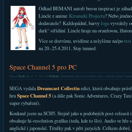
Odkud BEMANI autoři berou inspiraci je záhado
Lincle z anime
Kirameki Projectu
? Nebo jméno
dodavatele? Každopádně, barvy
loga
vyvrátily o
dark“ střídání. Lincle hraje na oranžovou, žluto
Více se dozvíme, uvidíme a uslyšíme na/po
test
na 20.-25.4.2011. Stay tunned.
Space Channel 5 pro PC
Napsal
Xsoft
dne 17. 4. 2011 do
Počítače
|
Komentáře nejsou povolené
u textu s názvem Space Channe
Dreamcast Collectin
SEGA vydala
edici, která obsahuje práv
Space Channel 5
hru
(a dále pak Sonic Adventures, Crazy Taxi
super rybaření).
Kouknul jsem na SCH5. Stejně jako u podobných post-releasů i
obsahuje hi-resolution grafiku (teda, kde to šlo). Audio ve hře s
anglické i japonské. Titulky pak v pěti jazycích. Celkem dobré,