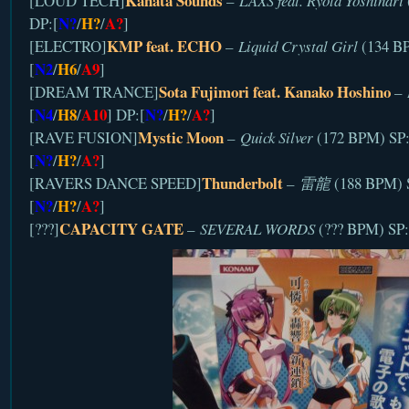
Kanata Sounds
[LOUD TECH]
–
LAXS feat. Ryota Yoshinari
N?
H?
A?
DP:[
/
/
]
KMP feat. ECHO
[ELECTRO]
–
Liquid Crystal Girl
(134 BP
N2
H6
A9
[
/
/
]
Sota Fujimori feat. Kanako Hoshino
[DREAM TRANCE]
–
N4
H8
A10
N?
H?
A?
[
/
/
] DP:[
/
/
]
Mystic Moon
[RAVE FUSION]
–
Quick Silver
(172 BPM) SP:
N?
H?
A?
[
/
/
]
Thunderbolt
[RAVERS DANCE SPEED]
–
雷龍
(188 BPM) 
N?
H?
A?
[
/
/
]
CAPACITY GATE
[???]
–
SEVERAL WORDS
(??? BPM) SP: