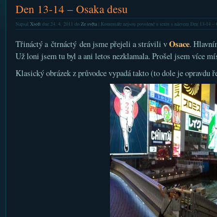
Den 13-14 – Osaka desu
Napsal
Xsoft
dne 24. 4. 2011 do
Ze světa
|
Komentáře nejsou povolené
u textu s názvem Den 13-14 – 
Osace
Třináctý a čtrnáctý den jsme přejeli a strávili v
. Hlavn
Už loni jsem tu byl a ani letos nezklamala. Prošel jsem více míst
Klasický obrázek z průvodce vypadá takto (to dole je opravdu ř