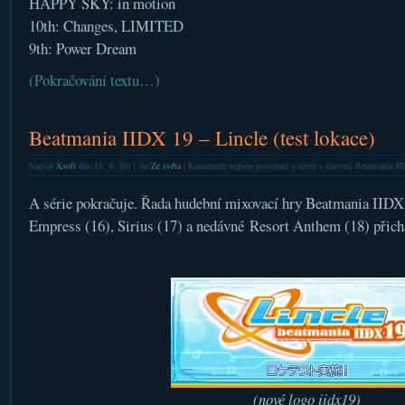
HAPPY SKY: in motion
10th: Changes, LIMITED
9th: Power Dream
(Pokračování textu…)
Beatmania IIDX 19 – Lincle (test lokace)
Napsal
Xsoft
dne 18. 4. 2011 do
Ze světa
|
Komentáře nejsou povolené
u textu s názvem Beatmania IIDX
A série pokračuje. Řada hudební mixovací hry Beatmania IIDX
Empress (16), Sirius (17) a nedávné Resort Anthem (18) přich
(nové logo iidx19)