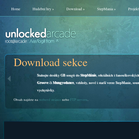
Home
Hudební hry
»
Download
»
StepMania
»
Projekt
Download sekce
Stahujte desítky GB songů do
StepMáníe
, oficiálních i fanouškovskýc
Groove
či
Mungyodance
, vzhledy, nové i starší verze StepManie, soun
vychytávky.
Obsah najdete na
webové stránce
nebo
FTP serveru
.