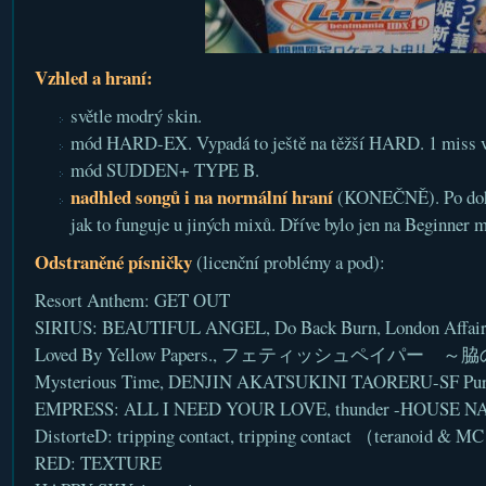
Vzhled a hraní:
světle modrý skin.
mód HARD-EX. Vypadá to ještě na těžší HARD. 1 miss v
mód SUDDEN+ TYPE B.
nadhled songů i na normální hraní
(KONEČNĚ). Po dohrá
jak to funguje u jiných mixů. Dříve bylo jen na Beginner 
Odstraněné písničky
(licenční problémy a pod):
Resort Anthem: GET OUT
SIRIUS: BEAUTIFUL ANGEL, Do Back Burn, London Affair
Loved By Yellow Papers., フェティッシュペイパー
Mysterious Time, DENJIN AKATSUKINI TAORERU-SF Pure
EMPRESS: ALL I NEED YOUR LOVE, thunder -HOUSE NA
DistorteD: tripping contact, tripping contact （teranoid & 
RED: TEXTURE