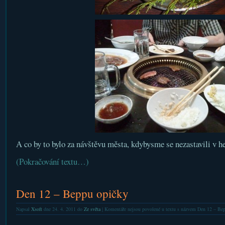
A co by to bylo za návštěvu města, kdybysme se nezastavili v h
(Pokračování textu…)
Den 12 – Beppu opičky
Napsal
Xsoft
dne 24. 4. 2011 do
Ze světa
|
Komentáře nejsou povolené
u textu s názvem Den 12 – Be