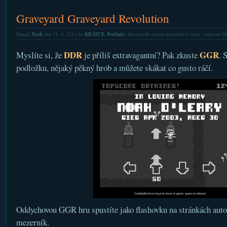
Graveyard Graveyard Revolution
Napsal
Xsoft
dne 14. 4. 2011 do
KRÁTCE
,
Počítače
|
Komentáře nejsou povolené
u textu s názvem Gr
DDR
GGR
Myslíte si, že
je příliš extravagantní? Pak zkuste
. 
podložku, nějaký pěkný hrob a můžete skákat co gusto ráčí.
Oddychovou GGR hru spustíte jako flashovku na stránkách auto
mezerník.