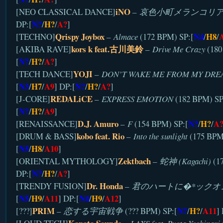
iNO
[NEO CLASSICAL DANCE]
–
哀色小町メランコリ
N?
H?
A?
DP:[
/
/
]
Qrispy Joybox
N4
H8
[TECHNO]
–
Almace
(172 BPM) SP:[
/
/
kors k feat.古川美鈴
[AKIBA RAVE]
–
Drive Me Crazy
(180
N?
H?
A?
[
/
/
]
YOJI
[TECH DANCE]
–
DON’T WAKE ME FROM MY DRE
N3
H7
A9
N?
H?
A?
[
/
/
] DP:[
/
/
]
REDALiCE
[J-CORE]
–
EXPRESS EMOTION
(182 BPM) SP
N?
H?
A9
[
/
/
]
D.J. Amuro
N?
H?
A
[RENAISSANCE]
–
F
(154 BPM) SP:[
/
/
kobo feat. Rio
[DRUM & BASS]
–
Into the sunlight
(175 BPM
N5
H8
A10
[
/
/
]
Zektbach
[ORIENTAL MYTHOLOGY]
–
蛇神 (Kagachi)
(17
N?
H?
A?
DP:[
/
/
]
Dr. Honda
[TRENDY FUSION]
–
君のハートに�*ックオ
N5
H9
A11
N4
H9
A12
[
/
/
] DP:[
/
/
]
PRIM
N?
H?
A11
[???]
–
恋する宇宙戦争
(??? BPM) SP:[
/
/
]