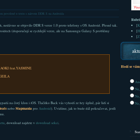
ou povolené
u textu s názvem DDR S na Androida
Rubr
 nedávno se objevilo DDR S verze 1.0 proto telefony s OS Android. Přesně tak.
[
K
roidech (doporučují se rychlejší verze, ale na Samsungu Galaxy S problémy
[
H
[
Z
aktu
Hodí se vám
NAOKI feat.YASMINE
GEILA
Ano
Ne,
Ne,
vypadá na čistý klon i iOS. Tlačítko Back vás vyhodí ze hry úplně, pár lidí si
Ne,
eats
nebo
Stapmania
pro
Android
). Uvidíme, jak to bude dál pokračovat, jestli
mu.
etu
, download najdete v
download sekci
.
Sta