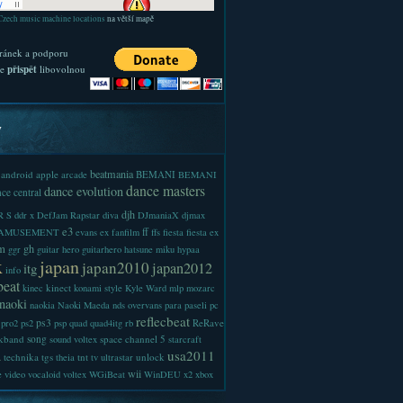
Czech music machine locations
na větší mapě
ránek a podporu
te
přispět
libovolnou
y
beatmania
android
apple
BEMANI
arcade
BEMANI
dance masters
dance evolution
ce central
djh
 S
ddr x
DefJam Rapstar
diva
DJmaniaX
djmax
e3
ff
-AMUSEMENT
evans
ex
fanfilm
ffs
fiesta
fiesta ex
m
gh
ggr
guitar hero
guitarhero
hatsune miku
hypaa
x
japan
japan2010
japan2012
itg
info
beat
kinect
kinec
konami style
Kyle Ward
mlp
mozarc
naoki
naokia
Naoki Maeda
nds
overvans
para
paseli
pc
reflecbeat
ps3
ReRave
pro2
ps2
psp
quad
quad4itg
rb
kband
song
space channel 5
sound voltex
starcraft
a
usa2011
technika
tgs
tnt
unlock
theia
tv
ultrastar
wii
e
video
vocaloid
voltex
WGiBeat
WinDEU
x2
xbox