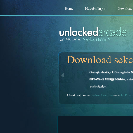
Home
Hudební hry
»
Download
Download sekc
Stahujte desítky GB songů do
S
Groove
či
Mungyodance
, vzhl
vychytávky.
Obsah najdete na
webové stránce
nebo
FTP ser