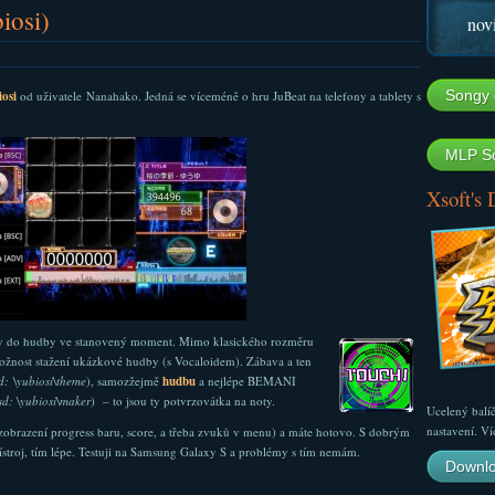
iosi)
nov
Songy 
iosi
od uživatele Nanahako. Jedná se víceméně o hru JuBeat na telefony a tablety s
MLP So
Xsoft's
oty do hudby ve stanovený moment. Mimo klasického rozměru
žnost stažení ukázkové hudby (s Vocaloidem). Zábava a ten
d: \yubiosi\theme
), samozžejmě
hudbu
a nejlépe BEMANI
sd: \yubiosi\maker
) – to jsou ty potvrzovátka na noty.
Ucelený balí
nastavení. Ví
o zobrazení progress baru, score, a třeba zvuků v menu) a máte hotovo. S dobrým
řístroj, tím lépe. Testuji na Samsung Galaxy S a problémy s tím nemám.
Downlo