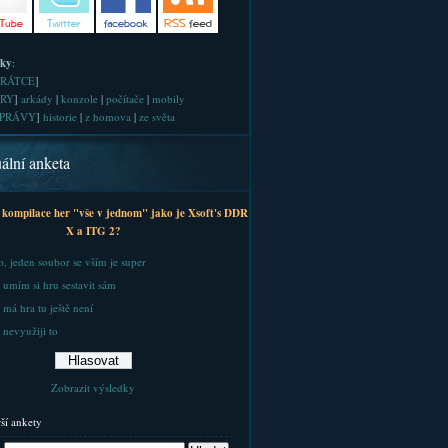
iky
:
RÁTCE
]
RY
]
arkády
|
konzole
|
počítače
|
mobily
PRÁVY
]
historie
|
z homova
|
ze světa
ální anketa
 kompilace her "vše v jednom" jako je Xsoft's DDR
X a ITG 2?
, jeden soubor se vším je super
 umím si hru sestavit sám
 má hra tu ještě není
 nevyužiji to
Zobrazit výsledky
rší ankety