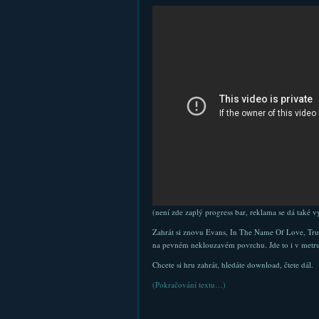
(není zde zaplý progress bar, reklama se dá také 
Zahrát si znovu Evans, In The Name Of Love, True 
na pevném neklouzavém povrchu. Jde to i v metru, a
Chcete si hru zahrát, hledáte download, čtete dál.
(Pokračování textu…)