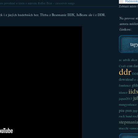
ou povolené
u textu s názvem Reflec Beat – crossover songs
Zobrazit místo
ček i z jiných hudebních her. Třeba z Beatmanie IIDX, JuBeatu ale i z DDR.
Na provoz st
autora může
částkou:
tag
akce
ac
advik
con
dan
Craft
ddr
DDR
download
e
gfd
fundance
iid
idance
ju
japan2013
mungyodance
piu
pnm
ppp
roc
rock band
stepmani
utacchi
vanoc