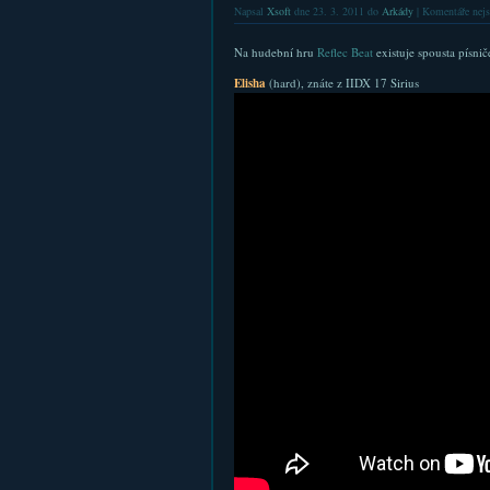
Napsal
Xsoft
dne 23. 3. 2011 do
Arkády
|
Komentáře nejs
Na hudební hru
Reflec Beat
existuje spousta písni
Elisha
(hard), znáte z IIDX 17 Sirius