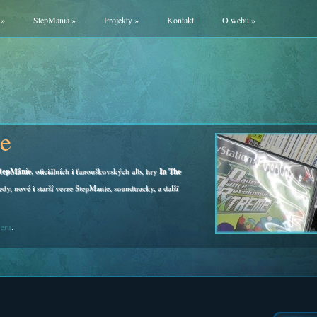
»
StepMania
»
Projekty
»
Kontakt
O webu
»
e
tepMáníe
, oficiálních i fanouškovských alb, hry
In The
edy, nové i starší verze StepManie, soundtracky, a další
veru
.