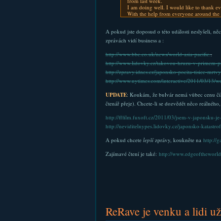
from last week.
I am doing well. I would like to thank e
With the help from everyone around the w
A pokud jste doposud o této události neslyšeli, něc
zprávách vidí business a :
http://www.bbc.co.uk/news/world-asia-pacific.
.
http://www.lidovky.cz/takovou-hruzu-v-primem-p
http://zpravy.idnes.cz/japonsko-pocita-tisice-mrtvy
http://www.nytimes.com/interactive/2011/03/13/worl
UPDATE
: Koukám, že bulvár nemá vůbec cenu číst.
čtenář přeje). Chcete-li se dozvědět něco reálného
http://fffilm.fuxoft.cz/2011/03/jsem-v-japonsku-je
http://neviditelnypes.lidovky.cz/japonsko-katas
A pokud chcete
lepší
zprávy, koukněte na
http://
Zajímavé čtení je také:
http://www.edgeoftheworld
ReRave je venku a lidi u