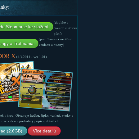
inky:
(doplňte a
do Stepmanie ke stažení
rozšiřte si sbírku
písní)
(ponifikovaná rozšíření
ngy a Trotmania
vzhledu a hudby)
 DDR X
(1.3.2011 - ver 1.01)
ček s hrou. Obsahuje
hudbu
, šipky, vzhled, zvuky a
ce ve videu a podrobný popis v detailech.
ad (2.6GB)
Více detailů