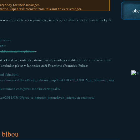
verybody for their messages.
orld, Japan will recover from this and be ever stronger.
obc
o si o ní přečtěte – jen pamatujte, že noviny a bulvár v těchto katastrofických
renosu.
..
ch.
..
d/asia/satellite-photos.
..
 Zkreslené, zastaralé, strašící, neodpovídající realitě (přesně co si konzumní
, koukněte jak se v Japonsku daří Foxoftovi (František Fuka):
-mi-fajn.html
trofa-ocima-usedlika-d6c-/p_zahranici.asp?c=A110320_120015_p_zahranici_wag
gakuranman.com/great-tohoku-earthquake/
.cz/2011/03/15/proc-se-nebojim-japonskych-jadernych-reaktoru/
ž blbou