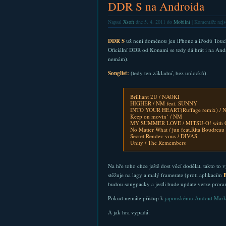
DDR S na Androida
Napsal
Xsoft
dne 5. 4. 2011 do
Mobilní
|
Komentáře nejs
DDR S
už není doménou jen iPhone a iPodů Touch,
Oficiální DDR od Konami se tedy dá hrát i na And
nemám).
Songlist:
(tedy ten základní, bez unlocků).
Brilliant 2U / NAOKI
HIGHER / NM feat. SUNNY
INTO YOUR HEART(Ruffage remix) / 
Keep on movin‘ / NM
MY SUMMER LOVE / MITSU-O! with 
No Matter What / jun feat.Rita Boudreau
Secret Rendez-vous / DIVAS
Unity / The Remembers
Na hře toho chce ještě dost věcí dodělat, takto to 
stěžuje na lagy a malý framerate (proti aplikacím
B
budou songpacky a jestli bude update verze prora
Pokud nemáte přístup k
japonskému Andoid Mark
A jak hra vypadá: