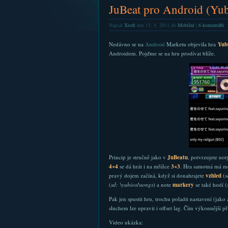
JuBeat pro Android (Yub
Napsal
Xsoft
dne 13. 4. 2011 do
Mobilní
|
6 komentářů
Nedávno se na
Android
Marketu objevila hra
Yub
Androidem. Pojďme se na hru prodívat blíže.
Princip je stručně jako v
JuBeatu
, potvrzujete n
4×4
se dá hrát i na mřížce
3×3
. Hra samotná má mo
pravý dojem začíná, když si donahrajete
vzhled
(
s
(
sd: \yubiosi\songs
) a note
markery
se také hodí (
Pak jen spustit hru, trochu poladit nastavení (jak
sluchem lze upravit i offset lag. Čím výkonnější p
Video ukázka: