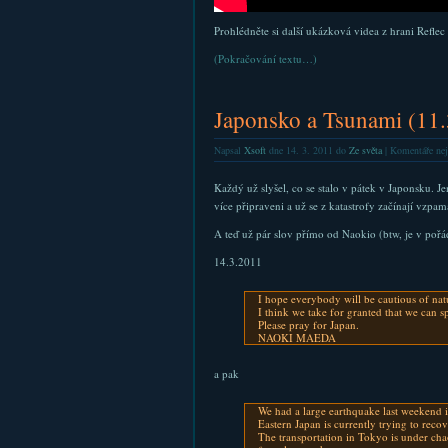
Prohlédněte si další ukázková videa z hrani Reflec
(Pokračování textu…)
Japonsko a Tsunami (11
Napsal
Xsoft
dne 14. 3. 2011 do
Ze světa
|
Komentáře nej
Každý už slyšel, co se stalo v pátek v Japonsku. J
více připraveni a už se z katastrofy začínají vzpam
A teď už pár slov přímo od Naokio (btw, je v pořá
14.3.2011
I hope everybody will be cautious of natur
I think we take for granted that we can 
Please pray for Japan.
NAOKI MAEDA
a pak
We had a large earthquake last weekend i
Eastern Japan is currently trying to recove
The transportation in Tokyo is under cha