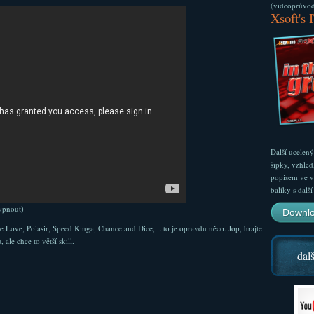
(videoprůvodc
Xsoft's 
Další ucelen
šipky, vzhled
popisem ve v
balíky s dal
vypnout)
Downlo
Love, Polasir, Speed Kinga, Chance and Dice, .. to je opravdu něco. Jop, hrajte
le chce to větší skill.
dalš