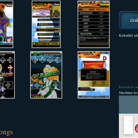
čes
Kalendář ak
Kalendář akcí
ve
Machines loc
songs