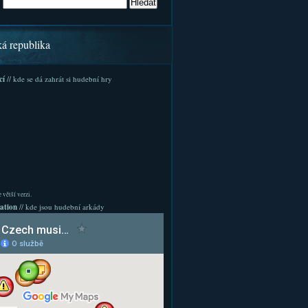
ká republika
cí
// kde se dá zahrát si hudební hry
 větší verzi.
ation
// kde jsou hudební arkády