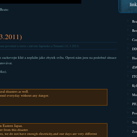
lin
 Beatu:
Bea
Bem
.3.2011)
Cze
sou povolené
u textu s názvem Japonsko a Tsunami (11.3.2011)
DD
en zachovejte klid a neplašte jako zbytek světa. Oproti nám jsou na podobné situace
Hud
atovávat.
iD
dku).
ITG
Kyl
al disasters as well.
Mu
spend everyday without any danger.
PIU
Pos
Ste
n Eastern Japan.
r from this disaster.
Zen
os, we do not have enough electricity,and our days are very different