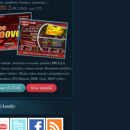
e, nadhledy, instalace, nastavení,..)
ITG 2
(29.7.2013 - ver 1.27)
ý balíček. Americko-evropské písničky
ITG1,2,3
,
, kurzy, maratóny a fitness mode. Kompletní přehled s
ideu i článku. Možno lehce dohrát i předpřipravené
ší hudbou (ITG Rebirth, DDR výbeř, MLP výběr..)
ad (3.2GB)
Více detailů
í kanály: