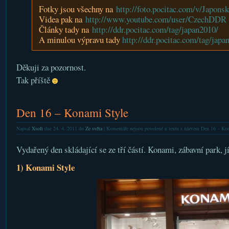
Fotky jsou všechny na
http://foto.pocitac.com/v/Japons
Videa pak na
http://www.youtube.com/user/CzechDDR
Články tady na
http://ddr.pocitac.com/tag/japan2010/
A minulou výpravu tady
http://ddr.pocitac.com/tag/japan
Děkuji za pozornost.
Tak příště
Den 16 – Konami Style
Napsal
Xsoft
dne 24. 4. 2011 do
Ze světa
|
Komentáře nejsou povolené
u textu s názvem Den 16 – Ko
Vydařený den skládající se ze tří částí. Konami, zábavní park, j
1) Konami Style