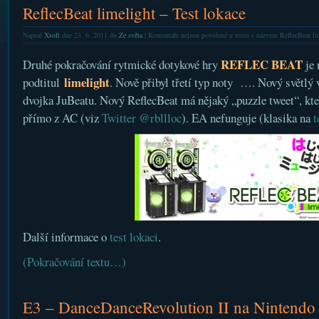
ReflecBeat limelight – Test lokace
Napsal
Xsoft
dne 23. 6. 2011 do
Ze světa
|
Komentáře nejsou povolené
u textu s názvem ReflecBeat lim
REFLEC BEAT
Druhé pokračování rytmické dotykové hry
je 
limelight
podtitul
. Nově přibyl třetí typ noty …. Nový světlý v
dvojka JuBeatu. Nový ReflecBeat má nějaký „puzzle tweet“, kt
přímo z AC (viz
Twitter @rbllloc
). EA nefunguje (klasika na
t
Další informace o
test lokaci
.
(Pokračování textu…)
E3 – DanceDanceRevolution II na Nintendo