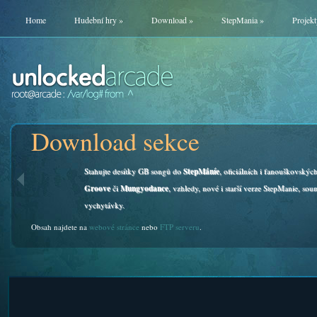
Home
Hudební hry
»
Download
»
StepMania
»
Projekt
Download sekce
Stahujte desítky GB songů do
StepMáníe
, oficiálních i fanouškovskýc
Groove
či
Mungyodance
, vzhledy, nové i starší verze StepManie, soun
vychytávky.
Obsah najdete na
webové stránce
nebo
FTP serveru
.