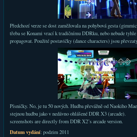
Předchozí verze se dost zaměžovala na pohybová gesta (gimmick
třeba se Konami vrací k tradičnímu DDRku, nebo nebude tyhle „
propagovat. Použité postavičky (dance characters) jsou převza
Písničky. No, je tu 50 nových. Hudba převážně od Naokiho Ma
stejnou hudbu jako v nedávno ohlášené DDR X3 (arcade).
screenshots are directly from DDR X2’s arcade version.
Datum vydání
: podzim 2011