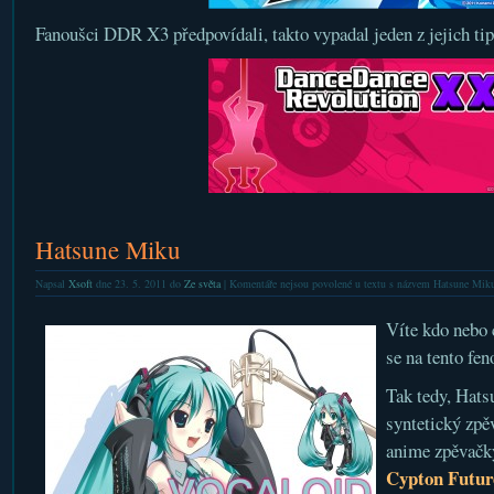
Fanoušci DDR X3 předpovídali, takto vypadal jeden z jejich 
Hatsune Miku
Napsal
Xsoft
dne 23. 5. 2011 do
Ze světa
|
Komentáře nejsou povolené
u textu s názvem Hatsune Mik
Víte kdo nebo 
se na tento f
Tak tedy, Hats
syntetický zpě
anime zpěvačky
Cypton Futur