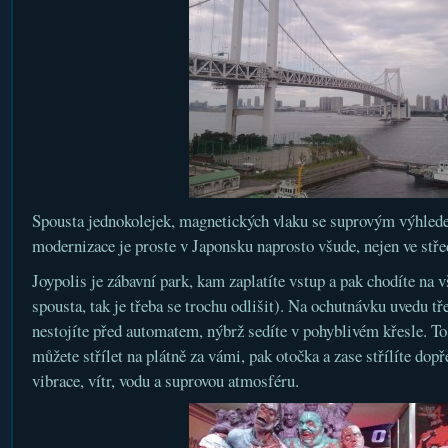
Spousta jednokolejek, magnetických vlaku se suprovým výhled
modernizace je proste v Japonsku naprosto všude, nejen ve stř
Joypolis je zábavní park, kam zaplatíte vstup a pak chodíte na 
spousta, tak je třeba se trochu odlišit). Na ochutnávku uvedu t
nestojíte před automatem, nýbrž sedíte v pohyblivém křesle. To
můžete střílet na plátně za vámi, pak otočka a zase střílíte dop
vibrace, vítr, vodu a suprovou atmosféru.