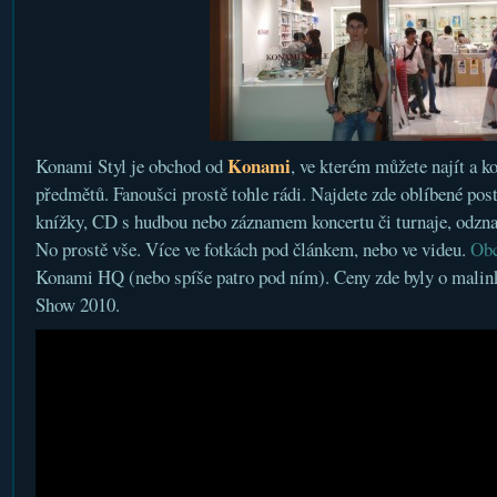
Konami
Konami Styl je obchod od
, ve kterém můžete najít a k
předmětů. Fanoušci prostě tohle rádi. Najdete zde oblíbené posta
knížky, CD s hudbou nebo záznamem koncertu či turnaje, odznak
No prostě vše. Více ve fotkách pod článkem, nebo ve videu.
Ob
Konami HQ (nebo spíše patro pod ním). Ceny zde byly o malin
Show 2010.