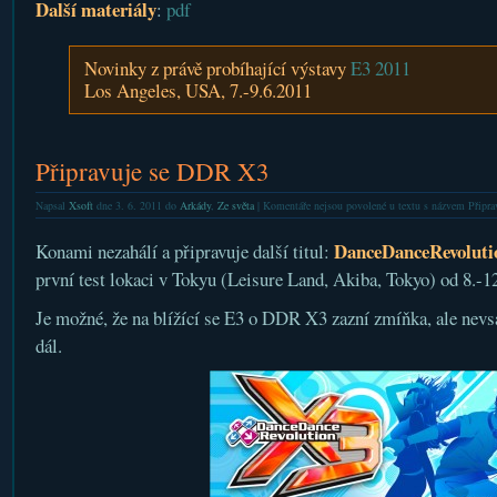
Další materiály
:
pdf
Novinky z právě probíhající výstavy
E3 2011
Los Angeles, USA, 7.-9.6.2011
Připravuje se DDR X3
Napsal
Xsoft
dne 3. 6. 2011 do
Arkády
,
Ze světa
|
Komentáře nejsou povolené
u textu s názvem Připr
DanceDanceRevoluti
Konami nezahálí a připravuje další titul:
první test lokaci v Tokyu (Leisure Land, Akiba, Tokyo) od 8.-1
Je možné, že na blížící se E3 o DDR X3 zazní zmíňka, ale nevsá
dál.