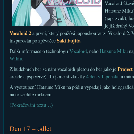
Vocaloid 2kové
Hatsune Miku? 
(jap: zvuk), b
je již druhý V
Vocaloid 2
a první, který používá japonskou verzi Vocaloid 2. 
Saki Fujita
inspurován po zpěvačce
.
Další informace o technologii
Vocaloid
, nebo
Hatsune Miku
naj
Wikiu
.
Project
Z hudebních her se nám vocaloidi pletou do her jako je
arcade a psp verze). Tu jsme si zkusily
4.den v Japonsku
a máme
A vystoupení Hatsune Miku na pódiu vypadají jako holograficá
na to se dále mrknem.
(Pokračování textu…)
Den 17 – odlet