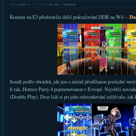
Napsal
Xsoft
dne 7. 6. 2011 do
Ze světa
|
1 komentář
Da
Konami na E3 představila další pokračování DDR na Wii –
Soudě podle obrázků, jde jen o mírně předělanou poslední verz
li tak, Hottest Party 4 pojmenovanou v Evropě. Největší novi
(Double Play). Dost lidí si po jeho odstraňování stěžévalo, tak