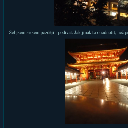
Šel jsem se sem později i podívat. Jak jinak to ohodnotit, než p