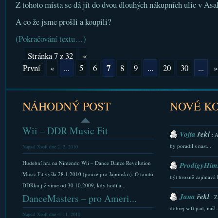
Z tohoto místa se dá jít do dvou dlouhých nákupních ulic v Asa
A co že jsme prošli a koupili?
(Pokračování textu…)
Stránka 7 z 32
«
7
První
«
...
5
6
8
9
...
20
30
...
»
NÁHODNÝ POST
NOVÉ K
Wii – DDR Music Fit
Vojta
řekl
: 
by poradil s nast...
Napsal Xsoft dne 2. 2. 2010
Hudební hra na Nintendo Wii – Dance Dance Revolution
ProdigyHims
Music Fit vyšla 28.1.2010 (pouze pro Japonsko). O tomto
být hrozně zajímavá 
DDRku již víme od 30.10.2009, kdy hodila...
Jana
řekl
DanceMasters – pro Ameri...
: Z
dobrej soft pad, našl..
Napsal Xsoft dne 4. 11. 2010