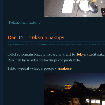
(Pokračování textu…)
Den 15 – Tokyo a nákupy
Napsal
Xsoft
dne 24. 4. 2011 do
Ze světa
|
Komentáře nejsou povolené
u textu s názvem Den 15 – Tok
Tokya
Odlet se pomalu blíží, je na čase se vrátit to
a začít naku
Pass, tak by se větší cestování pěkně prodražilo.
Asakuse
Takto vypadal výhled s pokoje v
.