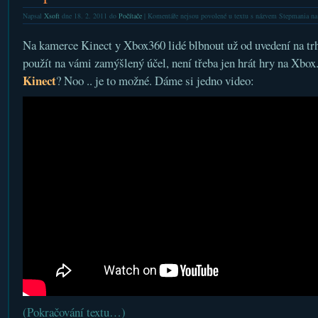
Napsal
Xsoft
dne 18. 2. 2011 do
Počítače
|
Komentáře nejsou povolené
u textu s názvem Stepmania na
Na kamerce Kinect y Xbox360 lidé blbnout už od uvedení na trh.
použít na vámi zamýšlený účel, není třeba jen hrát hry na Xbox
Kinect
? Noo .. je to možné. Dáme si jedno video:
(Pokračování textu…)