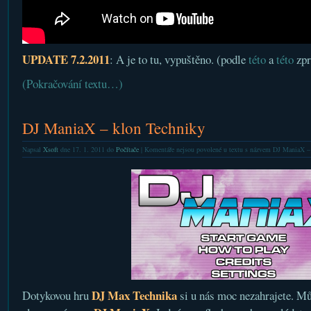
UPDATE 7.2.2011
: A je to tu, vypuštěno. (podle
této
a
této
zpr
(Pokračování textu…)
DJ ManiaX – klon Techniky
Napsal
Xsoft
dne 17. 1. 2011 do
Počítače
|
Komentáře nejsou povolené
u textu s názvem DJ ManiaX –
DJ Max Technika
Dotykovou hru
si u nás moc nezahrajete. Mů