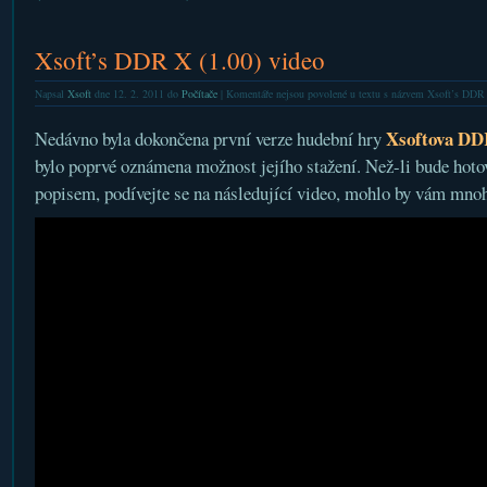
Xsoft’s DDR X (1.00) video
Napsal
Xsoft
dne 12. 2. 2011 do
Počítače
|
Komentáře nejsou povolené
u textu s názvem Xsoft’s DDR 
Xsoftova DD
Nedávno byla dokončena první verze hudební hry
bylo poprvé oznámena možnost jejího stažení. Než-li bude hoto
popisem, podívejte se na následující video, mohlo by vám mnoh