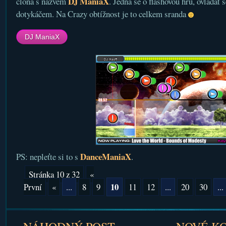
DJ ManiaX
clona s názvem
. Jedná se o flashovou hru, ovládat s
dotykáčem. Na Crazy obtížnost je to celkem sranda
DJ ManiaX
DanceManiaX
PS: nepleťte si to s
.
Stránka 10 z 32
«
10
První
«
...
8
9
11
12
...
20
30
...