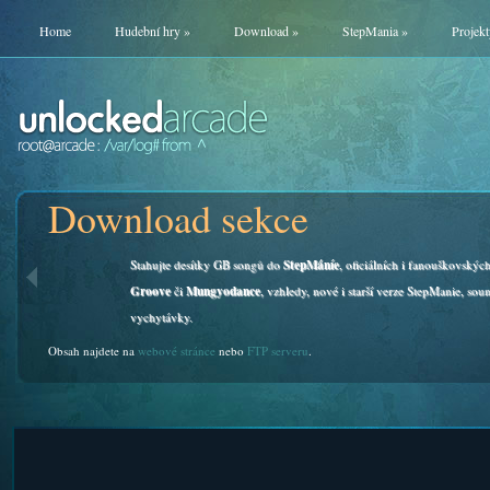
Home
Hudební hry
»
Download
»
StepMania
»
Projekt
Download sekce
Stahujte desítky GB songů do
StepMáníe
, oficiálních i fanouškovskýc
Groove
či
Mungyodance
, vzhledy, nové i starší verze StepManie, soun
vychytávky.
Obsah najdete na
webové stránce
nebo
FTP serveru
.