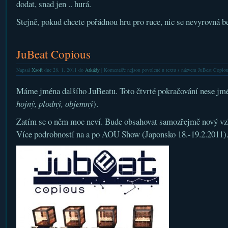
dodat, snad jen .. hurá.
Stejně, pokud chcete pořádnou hru pro ruce, nic se nevyrovná b
JuBeat Copious
Napsal
Xsoft
dne 28. 1. 2011 do
Arkády
|
Komentáře nejsou povolené
u textu s názvem JuBeat Copio
Máme jména dalšího JuBeatu. Toto čtvrté pokračování nese j
hojný, plodný, objemný
).
Zatím se o něm moc neví. Bude obsahovat samozřejmě nový vzh
Více podrobností na a po AOU Show (Japonsko 18.-19.2.2011)