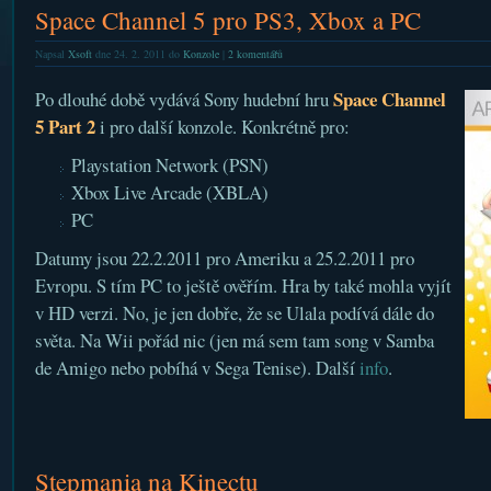
Space Channel 5 pro PS3, Xbox a PC
Napsal
Xsoft
dne 24. 2. 2011 do
Konzole
|
2 komentářů
Space Channel
Po dlouhé době vydává Sony hudební hru
5 Part 2
i pro další konzole. Konkrétně pro:
Playstation Network (PSN)
Xbox Live Arcade (XBLA)
PC
Datumy jsou 22.2.2011 pro Ameriku a 25.2.2011 pro
Evropu. S tím PC to ještě ověřím. Hra by také mohla vyjít
v HD verzi. No, je jen dobře, že se Ulala podívá dále do
světa. Na Wii pořád nic (jen má sem tam song v Samba
de Amigo nebo pobíhá v Sega Tenise). Další
info
.
Stepmania na Kinectu