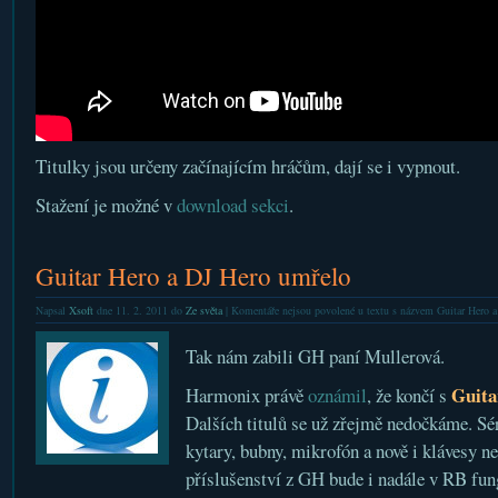
Titulky jsou určeny začínajícím hráčům, dají se i vypnout.
Stažení je možné v
download sekci
.
Guitar Hero a DJ Hero umřelo
Napsal
Xsoft
dne 11. 2. 2011 do
Ze světa
|
Komentáře nejsou povolené
u textu s názvem Guitar Hero 
Tak nám zabili GH paní Mullerová.
Guita
Harmonix právě
oznámil
, že končí s
Dalších titulů se už zřejmě nedočkáme. Sé
kytary, bubny, mikrofón a nově i klávesy ne
příslušenství z GH bude i nadále v RB fu