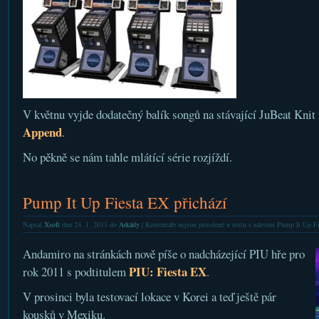
V květnu vyjde dodatečný balík songů na stávající JuBeat Kni
Append
.
No pěkně se nám tahle mlátící série rozjíždí.
Pump It Up Fiesta EX přichází
Napsal
Xsoft
dne 24. 1. 2011 do
Arkády
|
Komentáře nejsou povolené
u textu s názvem Pump It Up Fi
Andamiro na stránkách nově píše o nadcházející PIU hře pro
PIU: Fiesta EX
rok 2011 s podtitulem
.
V prosinci byla testovací lokace v Korei a teď ještě pár
kousků v Mexiku.