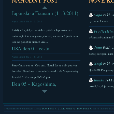
NÁHODNÝ POST
NOVÉ K
Japonsko a Tsunami (11.3.2011)
Vojta
řekl
: 
by poradil s nast...
Napsal Xsoft dne 14. 3. 2011
Každý už slyšel, co se stalo v pátek v Japonsku. Jen
ProdigyHims
zachovejte klid a neplašte jako zbytek světa. Oproti nám
být hrozně zajímavá 
jsou na podobné situace více...
Jana
řekl
USA den 0 – cesta
: Z
dobrej soft pad, našl..
Napsal Xsoft dne 31. 8. 2011
Xsoft
řekl
: 
Zdravím, a je to tu. Ooo ano. Nastal čas se opět podívat
Quad4MLP neplanuji.
do světa. Tentokrat to nebude Japonsko ale Spojené státy
Americké. Zkusím průběžně psát...
Radka
řekl
Den 05 – Kagoshima,
pozdě, když je tento p
Sakurajima...
Xsoft
řekl
: 
Napsal Xsoft dne 12. 5. 2012
stazeni a Downlaod...
Den pátý a přesun z Fukuoky na úplný jih Japonska, do
Trocha historie:
Informační stránky
DDR Portál v1
|
DDR Portál v2
|
DDR Portál v3
na v4 se právě nachá
Xsoft
řekl
Kagoshimy. Cesta tak na hoďku Shinkansenem. Po
: 