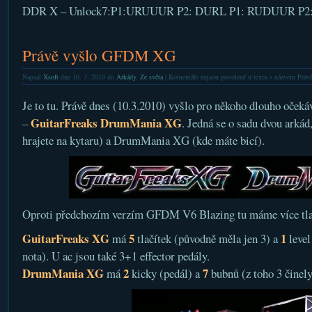
DDR X – Unlock7:P1:URUUUR P2: DURL P1: RUDUUR P2
Právě vyšlo GFDM XG
Napsal
Xsoft
dne 10. 3. 2010 do
Arkády
,
Ze světa
|
Komentáře nejsou povolené
u textu s názvem Prá
Je to tu. Právě dnes (10.3.2010) vyšlo pro někoho dlouho oče
GuitarFreaks DrumMania XG
–
. Jedná se o sadu dvou arká
hrajete na kytaru) a DrumMania XG (kde máte bicí).
Oproti předchozím verzím GFDM V6 Blazing tu máme více tlač
GuitarFreaks XG
5
1
má
tlačítek (původně měla jen 3) a
level
nota). U ac jsou také 3+1 effector pedály.
DrumMania XG
2
7
má
kicky (pedál) a
bubnů (z toho 3 činely