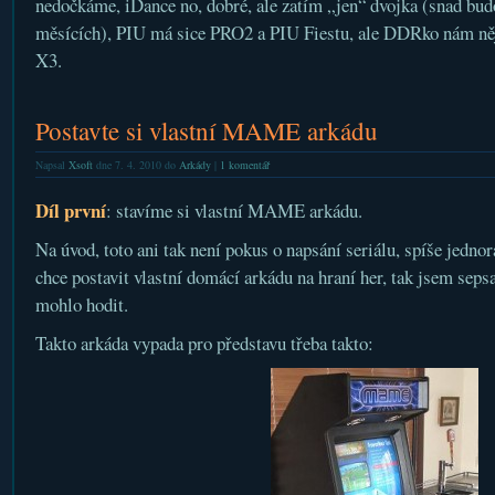
nedočkáme, iDance no, dobré, ale zatím „jen“ dvojka (snad bud
měsících), PIU má sice PRO2 a PIU Fiestu, ale DDRko nám něj
X3.
Postavte si vlastní MAME arkádu
Napsal
Xsoft
dne 7. 4. 2010 do
Arkády
|
1 komentář
Díl první
: stavíme si vlastní MAME arkádu.
Na úvod, toto ani tak není pokus o napsání seriálu, spíše jedn
chce postavit vlastní domácí arkádu na hraní her, tak jsem sepsa
mohlo hodit.
Takto arkáda vypada pro představu třeba takto: