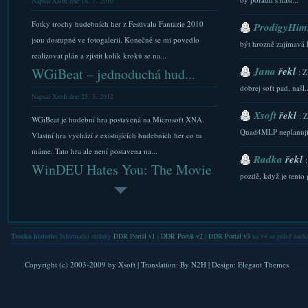
Napsal Xsoft dne 18. 7. 2010
Fotky trochy hudebních her z Festivalu Fantazie 2010
ProdigyHims
jsou dostupné ve fotogalerii. Konečně se mi povedlo
být hrozně zajímavá 
realizovat plán a zjistit kolik kroků se na...
Jana
řekl
WGiBeat – jednoduchá hud...
: Z
dobrej soft pad, našl..
Napsal Xsoft dne 25. 3. 2012
Xsoft
řekl
: 
WGiBeat je hudební hra postavená na Microsoft XNA.
Quad4MLP neplanuji.
Vlastní hra vychází z existujících hudebních her co tu
máme. Tato hra ale není postavena na...
Radka
řekl
WinDEU Hates You: The Movie
pozdě, když je tento p
Napsal Xsoft dne 11. 11. 2010
Xsoft
řekl
: 
WinDEU, hráč ITG proslulý svým umem v oblasti hraní si
stazeni a Downlaod...
s módy, kurzy a těžce nečitelnými stepcharty se vytasil s
Trocha historie:
Informační stránky
DDR Portál v1
|
DDR Portál v2
|
DDR Portál v3
na v4 se právě nachá
Xsoft
řekl
dalším esem. Na In The Groove 2...
: 
AOU2010 uvede GFDM XG,
FAQ. Do nastaveni se l
Copyright (c) 2003-2009 by
Xsoft
| Translation:
By N2H
| Design:
Elegant Themes
| Pla
DDR X2 ...
Xsoft
řekl
: 
Napsal Xsoft dne 28. 1. 2010
verejna IP. Nicmene .