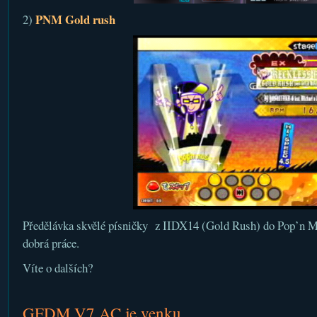
PNM Gold rush
2)
Předělávka skvělé písničky z IIDX14 (Gold Rush) do Pop’n Mu
dobrá práce.
Víte o dalších?
GFDM V7 AC je venku