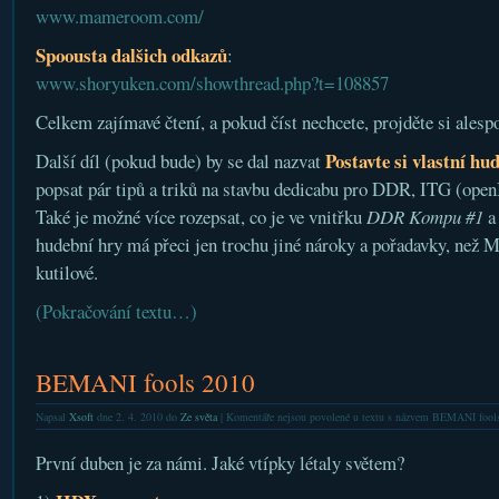
www.mameroom.com/
Spoousta dalšich odkazů
:
www.shoryuken.com/showthread.php?t=108857
Celkem zajímavé čtení, a pokud číst nechcete, projděte si alesp
Postavte si vlastní hu
Další díl (pokud bude) by se dal nazvat
popsat pár tipů a triků na stavbu dedicabu pro DDR, ITG (open
Také je možné více rozepsat, co je ve vnitřku
DDR Kompu #1
a
hudební hry má přeci jen trochu jiné nároky a pořadavky, než 
kutilové.
(Pokračování textu…)
BEMANI fools 2010
Napsal
Xsoft
dne 2. 4. 2010 do
Ze světa
|
Komentáře nejsou povolené
u textu s názvem BEMANI fool
První duben je za námi. Jaké vtípky létaly světem?