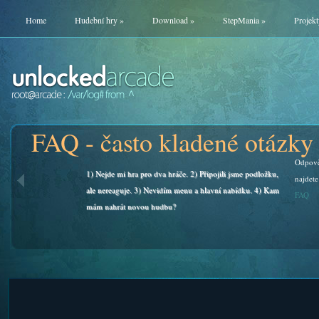
Home
Hudební hry
»
Download
»
StepMania
»
Projekt
FAQ - často kladené otázky
Odpově
1) Nejde mi hra pro dva hráče. 2) Připojili jsme podložku,
najdete
ale nereaguje. 3) Nevidím menu a hlavní nabídku. 4) Kam
FAQ
mám nahrát novou hudbu?