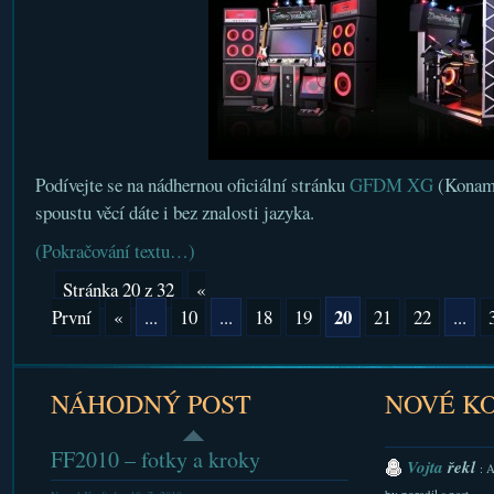
Podívejte se na nádhernou oficiální stránku
GFDM XG
(Konami
spoustu věcí dáte i bez znalosti jazyka.
(Pokračování textu…)
Stránka 20 z 32
«
20
První
«
...
10
...
18
19
21
22
...
NÁHODNÝ POST
NOVÉ K
FF2010 – fotky a kroky
Vojta
řekl
: 
by poradil s nast...