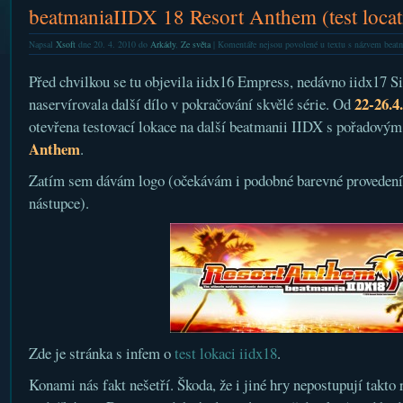
beatmaniaIIDX 18 Resort Anthem (test locat
Napsal
Xsoft
dne 20. 4. 2010 do
Arkády
,
Ze světa
|
Komentáře nejsou povolené
u textu s názvem beatm
Před chvilkou se tu objevila iidx16 Empress, nedávno iidx17 S
22-26.4
naservírovala další dílo v pokračování skvělé série. Od
otevřena testovací lokace na další beatmanii IIDX s pořadový
Anthem
.
Zatím sem dávám logo (očekávám i podobné barevné provedení
nástupce).
Zde je stránka s infem o
test lokaci iidx18
.
Konami nás fakt nešetří. Škoda, že i jiné hry nepostupují takto