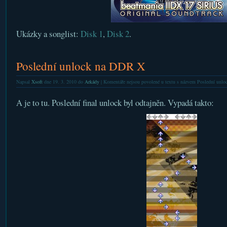
Ukázky a songlist:
Disk 1
,
Disk 2
.
Poslední unlock na DDR X
Napsal
Xsoft
dne 19. 3. 2010 do
Arkády
|
Komentáře nejsou povolené
u textu s názvem Poslední unl
A je to tu. Poslední final unlock byl odtajněn. Vypadá takto: