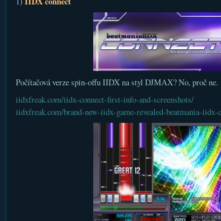
IIDX connect
1)
Počítačová verze spin-offu IIDX na styl DJMAX? No, proč ne.
iidxfreak.com/iidx-connect-first-info-and-screenshots/
iidxfreak.com/brand-new-iidx-game-revealed-beatmania-iidx-c