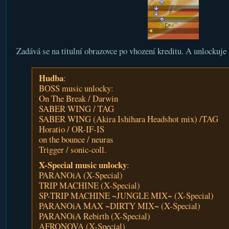
Zadává se na titulní obrazovce po vhození kreditu. A unlockuje n
Hudba
:
BOSS music unlocky:
On The Break / Darwin
SABER WING / TAG
SABER WING (Akira Ishihara Headshot mix) /TAG
Horatio / OR-IF-IS
on the bounce / neuras
Trigger / sonic-coll.
X-Special music unlocky
:
PARANOiA (X-Special)
TRIP MACHINE (X-Special)
SP-TRIP MACHINE ~JUNGLE MIX~ (X-Special)
PARANOiA MAX ~DIRTY MIX~ (X-Special)
PARANOiA Rebirth (X-Special)
AFRONOVA (X-Special)