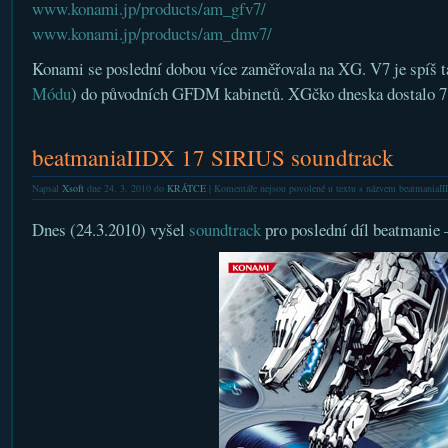
www.konami.jp/products/am_gfv7/
www.konami.jp/products/am_dmv7/
Konami se poslední dobou více zaměřovala na XG. V7 je spíš 
Módu
) do původních GFDM kabinetů. XGčko dneska dostalo 7
beatmaniaIIDX 17 SIRIUS soundtrack
Napsal
Xsoft
dne 24. 3. 2010 do
KRÁTCE
|
Komentáře nejsou povolené
u textu s názvem beatmaniaI
Dnes (24.3.2010) vyšel
soundtrack
pro poslední díl beatmanie –