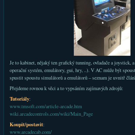
Je to kabinet, nějaký ten grafický tunning, ovladače a joystick, 
operační systém, emulátory, gui, hry, ..). V AC může být spou
spustit spoustu simulátorů a emulátorů – seznam je uvnitř člán
Přejdeme rovnou k věci a to vypsáním zajímavých zdrojů:
Tutoriály
:
www.tmsoft.com/article-arcade.htm
wiki.arcadecontrols.com/wiki/Main_Page
Koupit/postavit
:
www.arcadecab.com/