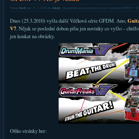
Napsal
Xsoft
dne 25. 3. 2010 do
Arkády
|
Komentáře nejsou povolené
u textu s názvem GFDM V7 AC 
Guit
Dnes (25.3.2010) vyšla další Véčková série GFDM. Ano,
V7
. Nějak se poslední dobou píšu jen novinky co vyšlo – chtělo
jen koukat na obrázky.
Ofiko stránky her: