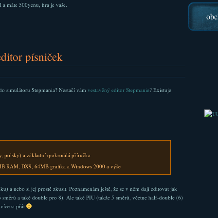
l a máte 500yenu, hra je vaše.
obc
ditor písniček
ů do simulátoru Stepmania? Nestačí vám
vestavěný editor Stepmanie
? Existuje
y, polsky) a základní+pokročilá příručka
B RAM, DX9, 64MB grafika a Windows 2000 a výše
) a nebo si jej prostě zkusit. Poznamenám ještě, že se v něm dají editovat jak
 směrů a také double pro 8). Ale také PIU (takže 5 směrů, včetne half-double (6)
více si přát