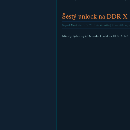
Šestý unlock na DDR X
Napsal
Xsoft
dne 3. 3. 2010 do
Ze světa
|
Komentáře nejs
Minulý týden vyšel 6. unlock kód na DDR X AC: