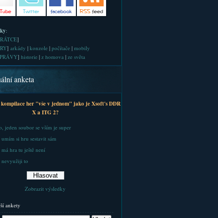
iky
:
RÁTCE
]
RY
]
arkády
|
konzole
|
počítače
|
mobily
PRÁVY
]
historie
|
z homova
|
ze světa
ální anketa
 kompilace her "vše v jednom" jako je Xsoft's DDR
X a ITG 2?
, jeden soubor se vším je super
 umím si hru sestavit sám
 má hra tu ještě není
 nevyužiji to
Zobrazit výsledky
rší ankety