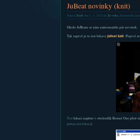
JuBeat novinky (knit)
Napsal
Xsoft
dne 3. 3. 2010 do
Ze světa
|
Komentáře nejs
Okolo JuBeatu se nám nahromadilo pár novinek.
Tak zaprvé je to test lokave
jubeat knit
. Poprvé s
Test
lokaci najdete v obchoďák Round One před stan
jubeat test lokaci
)