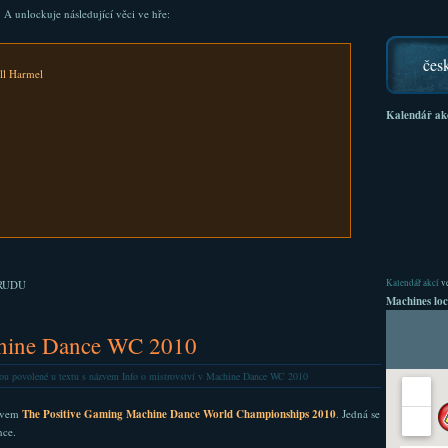
 A unlockuje následující věci ve hře:
čes
ll Harmel
Kalendář ak
Kalendář akcí
ve
URUDU
Machines loc
achine Dance WC 2010
ou povolené
u textu s názvem Info o mistrovství v Machine Dance WC 2010
zvem
The Positive Gaming Machine Dance World Championships 2010
. Jedná se
nce.