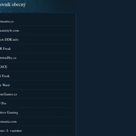
kovník obecný
tmania.cz
anistyle.com
ch-DDR.info
R Freak
ebniHry.cz
ANCE
 Freak
e Ward
sicGames.cz
 Pro
itive Gaming
pmania.com
ius -I- vanisher