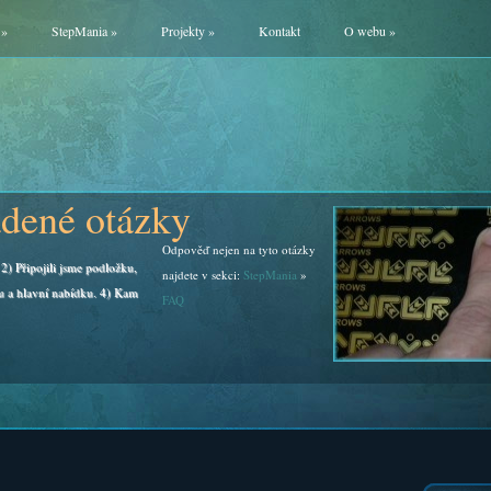
»
StepMania
»
Projekty
»
Kontakt
O webu
»
adené otázky
Odpověď nejen na tyto otázky
2) Připojili jsme podložku,
najdete v sekci:
StepMania
»
u a hlavní nabídku. 4) Kam
FAQ