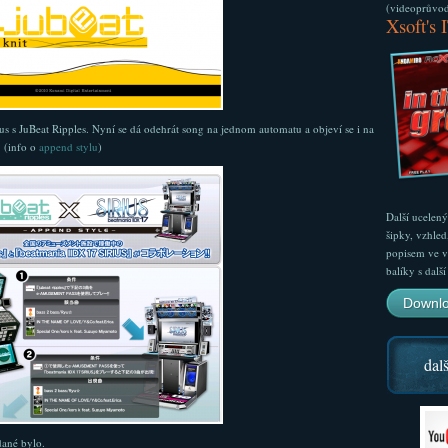
(videoprůvodc
Xsoft's 
us s JuBeat Ripples. Nyní se dá odehrát song na jednom automatu a objeví se i na
 (info o
append stylu
)
Další ucelen
šipky, vzhled
popisem ve v
balíky s dal
Downlo
dalš
dané bylo.