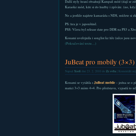
Další styly hraní obsahují Kampaň mód (dají se zd
Karaoke mód, kde si do hudby i zpíváte. (no, když
No a jestliže najdete kamaráda s NDS, můžete si 
PS: hra je v japonštině.
PSS: Včera byl release date pro DDR na PS3 a X
Konami uveřejnila i songlist ke hře (něco jsou no
(Pokračování textu…)
JuBeat pro mobily (3×3)
Napsal
Xsoft
dne 23. 2. 2010 do
Ze světa
|
Komentáře nej
Konami se vytáhla s
JuBeat mobile
– jedna se o p
matici 3×3 místo 4×4. Pro představu, vypadá to ně