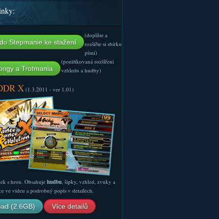
inky:
(doplňte a
do Stepmanie ke stažení
rozšiřte si sbírku
písní)
(ponifikovaná rozšíření
ngy a Trotmania
vzhledu a hudby)
 DDR X
(1.3.2011 - ver 1.01)
ček s hrou. Obsahuje
hudbu
, šipky, vzhled, zvuky a
ce ve videu a podrobný popis v detailech.
ad (2.6GB)
Více detailů