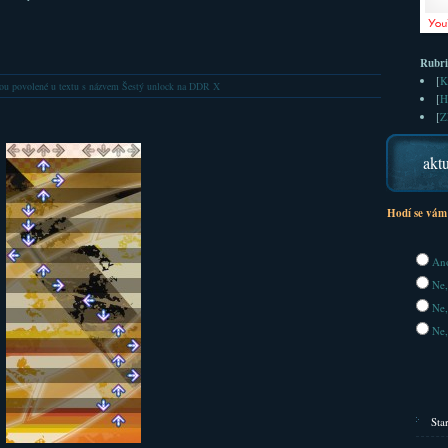
Rubr
[
K
ou povolené
u textu s názvem Šestý unlock na DDR X
[
H
[
Z
aktu
Hodí se vám
Ano
Ne,
Ne,
Ne,
Sta