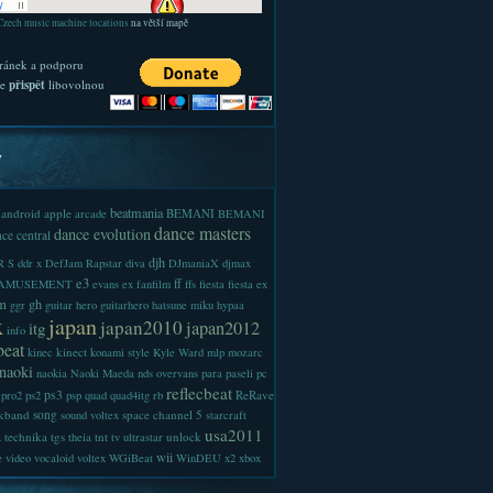
Czech music machine locations
na větší mapě
ránek a podporu
te
přispět
libovolnou
y
beatmania
android
apple
BEMANI
arcade
BEMANI
dance masters
dance evolution
ce central
djh
 S
ddr x
DefJam Rapstar
diva
DJmaniaX
djmax
e3
ff
-AMUSEMENT
evans
ex
fanfilm
ffs
fiesta
fiesta ex
m
gh
ggr
guitar hero
guitarhero
hatsune miku
hypaa
x
japan
japan2010
japan2012
itg
info
beat
kinect
kinec
konami style
Kyle Ward
mlp
mozarc
naoki
naokia
Naoki Maeda
nds
overvans
para
paseli
pc
reflecbeat
ps3
ReRave
pro2
ps2
psp
quad
quad4itg
rb
kband
song
space channel 5
sound voltex
starcraft
a
usa2011
technika
tgs
tnt
unlock
theia
tv
ultrastar
wii
e
video
vocaloid
voltex
WGiBeat
WinDEU
x2
xbox