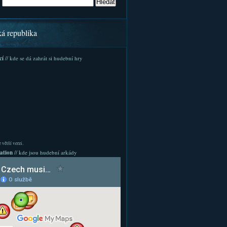
ká republika
cí
// kde se dá zahrát si hudební hry
 větší verzi.
ation
// kde jsou hudební arkády