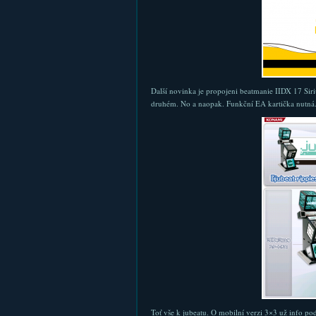
Další novinka je propojeni beatmanie IIDX 17 Siri
druhém. No a naopak. Funkční EA kartička nutná.
Toť vše k jubeatu. O mobilní verzi 3×3 už info po