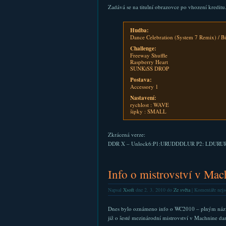
Zadává se na titulní obrazovce po vhození kreditu.
Hudba:
Dance Celebration (System 7 Remix) / Bi
Challenge:
Freeway Shuffle
Raspberry Heart
SUNKiSS DROP
Postava:
Accessory 1
Nastavení:
rychlost : WAVE
šipky : SMALL
Zkrácená verze:
DDR X – Unlock6:P1:URUDDDLUR P2: LDUR
Info o mistrovství v M
Napsal
Xsoft
dne 2. 3. 2010 do
Ze světa
|
Komentáře nejs
Dnes bylo oznámeno info o WC2010 – plným ná
již o šesté mezinárodní mistrovství v Machnine da