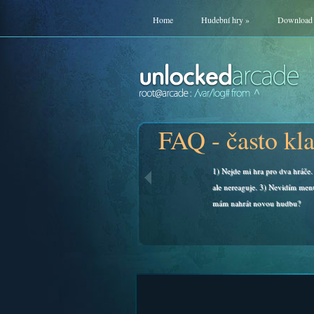
Home
Hudební hry
»
Download
FAQ - často kl
1) Nejde mi hra pro dva hráče. 
ale nereaguje. 3) Nevidím men
mám nahrát novou hudbu?