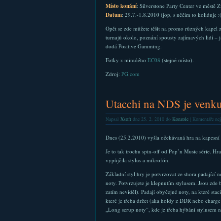
Místo konání
: Silverstone Party Center ve městě
Datum
: 29.7.-1.8.2010 (jop, s něčím to koliduje :
Opět se zde můžete těšit na promo různých kapel z
turnajů okolo, poznání spousty zajímavých lidí – 
dodá Positive Gamming.
Fotky z minulého
EC08
(stejné místo).
Zdroj:
PG.com
Utacchi na NDS je venk
Napsal
Xsoft
dne 25. 2. 2010 do
Konzole
|
Komentáře nej
Dnes (25.2.2010) vyšla očekávaná hra na kapesn
Je to tak trochu spin-off od Pop’n Music série. H
vypůjčila stylus a mikrofón.
Základní styl hry je potvrzovat ze shora padající n
noty. Potvrzujete je klepnutím stylusem. Jsou zde
zatím neviděl). Padají obyčejné noty, na které stac
které je třeba držet (aka holdy z DDR nebo charge 
„Long scrup noty“, kde je třeba hýbání stylusem n