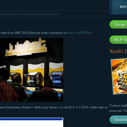
nov
ou povolené
u textu s názvem JuBeat novinky (knit)
Songy 
e objevil na AOU 2010 před pár týdny (koukněte na
info z AOU2010
).
MLP So
Xsoft's
Ucelený balí
icí Sannomiya Station v Kobe (jop Japan) a to od 26.2.-4.3.2010. (ofiko link na
nastavení. Ví
Downlo