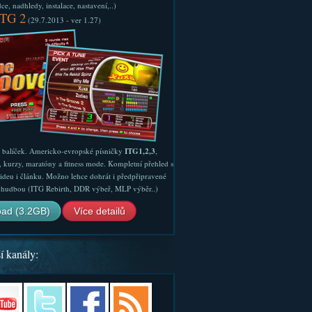
e, nadhledy, instalace, nastavení,..)
ITG 2
(29.7.2013 - ver 1.27)
ý balíček. Americko-evropské písničky
ITG1,2,3
,
, kurzy, maratóny a fitness mode. Kompletní přehled s
ideu i článku. Možno lehce dohrát i předpřipravené
ší hudbou (ITG Rebirth, DDR výbeř, MLP výběr..)
ad (3.2GB)
Více detailů
í kanály: