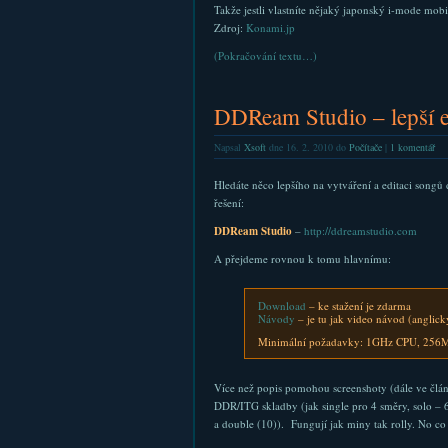
Takže jestli vlastníte nějaký japonský i-mode mobi
Zdroj:
Konami.jp
(Pokračování textu…)
DDReam Studio – lepší e
Napsal
Xsoft
dne 16. 2. 2010 do
Počítače
|
1 komentář
Hledáte něco lepšího na vytváření a editaci song
řešení:
DDReam Studio
–
http://ddreamstudio.com
A přejdeme rovnou k tomu hlavnímu:
Download
– ke stažení je zdarma
Návody
– je tu jak video návod (anglick
Minimální požadavky: 1GHz CPU, 256M
Více než popis pomohou screenshoty (dále ve článku
DDR/ITG skladby (jak single pro 4 směry, solo – 6
a double (10)). Fungují jak miny tak rolly. No co 