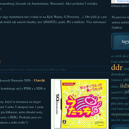
 Zwanenburg (kousek od Amsterdamu, Nizozemí). Jako poslední 2 ročníky.
Zobrazit místo
()
e ságy hudebních her (vidím to na Kyle Warda, G-Powered, ..). Obvyklé je i pár
Na provoz st
jak hráčů tak autorů (hudby, her (iDANCE), padů, PG a dalších). Více informací
autora může
částkou:
tag
akce
ac
advik
u
con
dan
Craft
ddr
DDR
sou povolené
u textu s názvem Utacchi na NDS je venku
download
e
gfd
fundance
í konzoli Nintendo NDS –
Utacchi
.
iid
idance
ra kombinuje styl z PNM a z NDS si
ju
japan2013
mungyodance
oty, když se dostanou na target
piu
pnm
ppp
 bud 3 nebo 5 sloupců (ten 1 jsem
roc
rock band
í jen kliknout, nebo dlouhé noty,
stepmani
noty z IIDX). Poslední jsou tzv.
utacchi
vanoc
ahoru a dolů (rolly?)