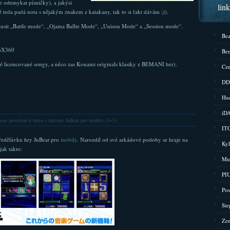
e odemykat písničky), a jakýsi
lin
 teda padá nota s nějakým znakem z katakany, tak to si fakt dávám ;)).
zkusit „Battle mode“, „Ojama Ballte Mode“, „Unison Mode“ a „Session mode“.
Bea
boX360
Bem
vé licencované songy, a něco zas Konami originals klasiky z BEMANI her).
Cze
DD
Hud
iD
sou povolené
u textu s názvem JuBeat pro mobily (3×3)
ITG
ředělávku hry JuBeat pro
mobily
. Narozdíl od své arkádové podoby se hraje na
Kyl
jak takto:
Mu
PIU
Pos
Ste
Zen