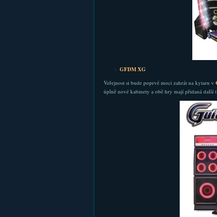
GFDM XG
Veřejnost si bude poprvé moci zahrát na kytaru v
úplně nové kabinety a obě hry mají přidaná další tl