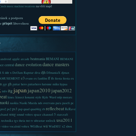
Czech music machine locations
na větší mapě
ránek a podporu
te
přispět
libovolnou
y
beatmania
android
apple
BEMANI
arcade
BEMANI
dance masters
dance evolution
ce central
djh
 S
ddr x
DefJam Rapstar
diva
DJmaniaX
djmax
e3
ff
-AMUSEMENT
evans
ex
fanfilm
ffs
fiesta
fiesta ex
m
gh
ggr
guitar hero
guitarhero
hatsune miku
hypaa
x
japan
japan2010
japan2012
itg
info
beat
kinect
kinec
konami style
Kyle Ward
mlp
mozarc
naoki
naokia
Naoki Maeda
nds
overvans
para
paseli
pc
reflecbeat
ps3
ReRave
pro2
ps2
psp
quad
quad4itg
rb
kband
song
space channel 5
sound voltex
starcraft
a
usa2011
technika
tgs
tnt
unlock
theia
tv
ultrastar
wii
e
video
vocaloid
voltex
WGiBeat
WinDEU
x2
xbox