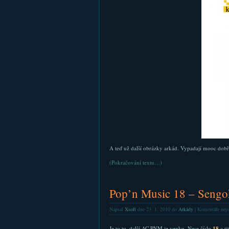
A teď už další obrázky arkád. Vypadají mooc dob
(Pokračování textu…)
Pop’n Music 18 – Sengo
Napsal
Xsoft
dne 23. 1. 2010 do
Arkády
|
Komentáře nejs
Je to tu, další AC PNM je venku. Nese číslo
18
a ti