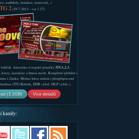
e, nadhledy, instalace, nastavení,..)
ITG 2
(29.7.2013 - ver 1.27)
ý balíček. Americko-evropské písničky
ITG1,2,3
,
, kurzy, maratóny a fitness mode. Kompletní přehled s
ideu i článku. Možno lehce dohrát i předpřipravené
ší hudbou (ITG Rebirth, DDR výbeř, MLP výběr..)
ad (3.2GB)
Více detailů
í kanály: