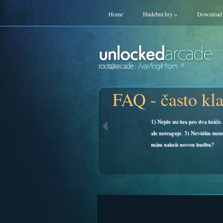
Home
Hudební hry
»
Download
FAQ - často kl
1) Nejde mi hra pro dva hráče. 
ale nereaguje. 3) Nevidím men
mám nahrát novou hudbu?