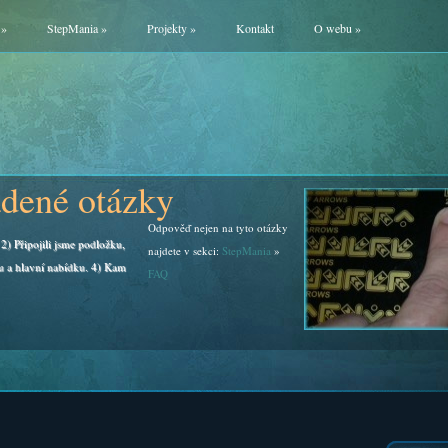
»
StepMania
»
Projekty
»
Kontakt
O webu
»
adené otázky
Odpověď nejen na tyto otázky
2) Připojili jsme podložku,
najdete v sekci:
StepMania
»
u a hlavní nabídku. 4) Kam
FAQ