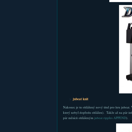
jubeat knit
Nakonec je tu ohlášený nový titul pro hru jubeat. 
který nebyl dopředu ohlášen). Takže až na pár inf
pár měsíců ohlášeným
jubeat ripples APPEND
).