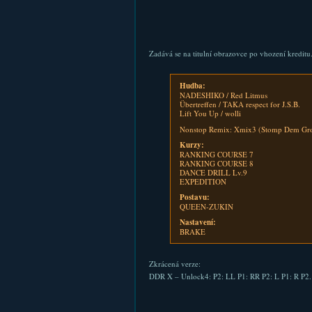
Zadává se na titulní obrazovce po vhození kreditu.
Hudba:
NADESHIKO / Red Litmus
Übertreffen / TAKA respect for J.S.B.
Lift You Up / wolli
Nonstop Remix: Xmix3 (Stomp Dem Groo
Kurzy:
RANKING COURSE 7
RANKING COURSE 8
DANCE DRILL Lv.9
EXPEDITION
Postavu:
QUEEN-ZUKIN
Nastavení:
BRAKE
Zkrácená verze:
DDR X – Unlock4: P2: LL P1: RR P2: L P1: R