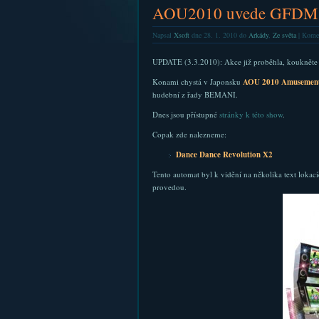
AOU2010 uvede GFDM X
Napsal
Xsoft
dne 28. 1. 2010 do
Arkády
,
Ze světa
|
Komen
UPDATE (3.3.2010): Akce již proběhla, koukněte
Konami chystá v Japonsku
AOU 2010 Amusement
hudební z řady BEMANI.
Dnes jsou přístupné
stránky k této show
.
Copak zde nalezneme:
Dance Dance Revolution X2
Tento automat byl k vidění na několika text lokac
provedou.