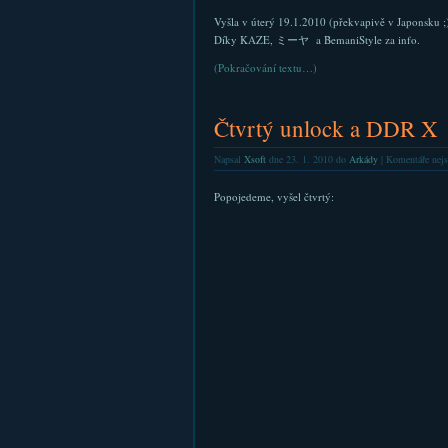
Vyšla v úterý 19.1.2010 (překvapivě v Japonsku ;
Díky KAZE, ミーヤ a BemaniStyle za info.
(Pokračování textu…)
Čtvrtý unlock a DDR X
Napsal
Xsoft
dne 23. 1. 2010 do
Arkády
|
Komentáře nejs
Popojedeme, vyšel čtvrtý: