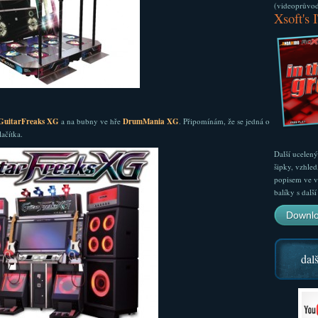
(videoprůvodc
Xsoft's 
GuitarFreaks XG
a na bubny ve hře
DrumMania XG
. Připomínám, že se jedná o
ačítka.
Další ucelen
šipky, vzhled
popisem ve v
balíky s dal
Downlo
dalš