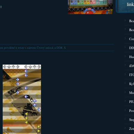
lin
))
Bea
Bem
Cze
ou povolené
u textu s názvem Čtvrtý unlock a DDR X
DD
Hud
iD
ITG
Kyl
Mu
PIU
Pos
Ste
Zen