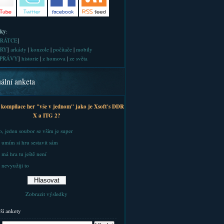
iky
:
RÁTCE
]
RY
]
arkády
|
konzole
|
počítače
|
mobily
PRÁVY
]
historie
|
z homova
|
ze světa
ální anketa
 kompilace her "vše v jednom" jako je Xsoft's DDR
X a ITG 2?
, jeden soubor se vším je super
 umím si hru sestavit sám
 má hra tu ještě není
 nevyužiji to
Zobrazit výsledky
rší ankety