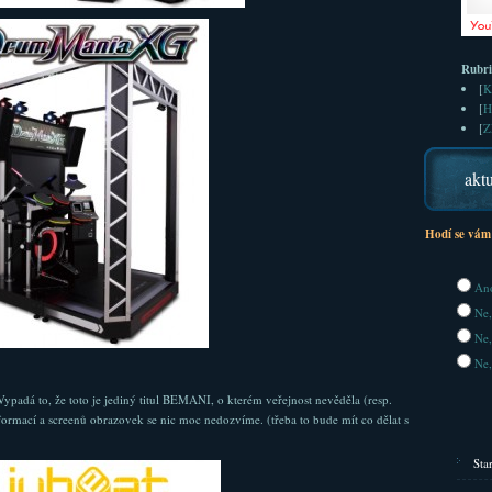
Rubr
[
K
[
H
[
Z
aktu
Hodí se vám
Ano
Ne,
Ne,
Ne,
Vypadá to, že toto je jediný titul BEMANI, o kterém veřejnost nevěděla (resp.
ormací a screenů obrazovek se nic moc nedozvíme. (třeba to bude mít co dělat s
Sta