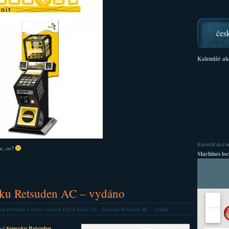
čes
Kalendář ak
Kalendář akcí
ve
ře, co?
Machines loc
ku Retsuden AC – vydáno
ou povolené
u textu s názvem Pop’n Music 18 – Sengoku Retsuden AC – vydáno
tul
Sengoku Retsuden
.