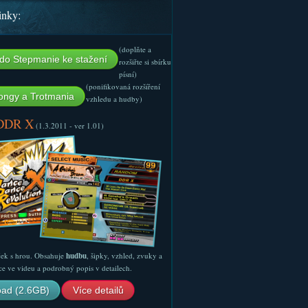
inky:
(doplňte a
do Stepmanie ke stažení
rozšiřte si sbírku
písní)
(ponifikovaná rozšíření
ngy a Trotmania
vzhledu a hudby)
 DDR X
(1.3.2011 - ver 1.01)
ček s hrou. Obsahuje
hudbu
, šipky, vzhled, zvuky a
ce ve videu a podrobný popis v detailech.
ad (2.6GB)
Více detailů