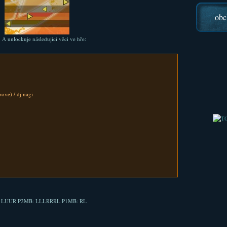
obc
 A unlockuje následující věci ve hře:
ve) / dj nagi
 P2. LUUR P2MB: LLLRRRL P1MB: RL