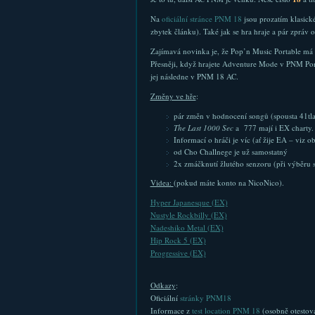
Na
oficiální stránce PNM 18
jsou prozatím klasické
zbytek článku). Také jak se hra hraje a pár zpráv 
Zajímavá novinka je, že Pop’n Music Portable má
Přesněji, když hrajete Adventure Mode v PNM Port
jej následne v PNM 18 AC.
Změny ve hře
:
pár změn v hodnocení songů (spousta 41tla
The Last 1000 Sec
a 777 mají i EX charty.
Informací o hráči je víc (ať žije EA – viz o
od Cho Challnege je už samostatný
2x zmáčknutí žlutého senzoru (při výběru 
Videa:
(pokud máte konto na NicoNico).
Hyper Japanesque (EX)
Nustyle Rockbilly (EX)
Nadeshiko Metal (EX)
Hip Rock 5 (EX)
Progressive (EX)
Odkazy
:
Oficiální
stránky PNM18
Informace z
test location PNM 18
(osobně otestov