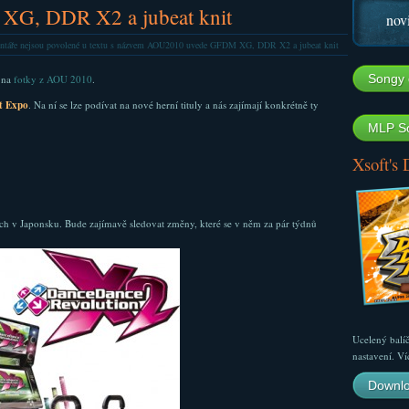
G, DDR X2 a jubeat knit
nov
táře nejsou povolené
u textu s názvem AOU2010 uvede GFDM XG, DDR X2 a jubeat knit
Songy 
 na
fotky z AOU 2010
.
 Expo
. Na ní se lze podívat na nové herní tituly a nás zajímají konkrétně ty
MLP So
Xsoft's
ích v Japonsku. Bude zajímavě sledovat změny, které se v něm za pár týdnů
Ucelený balí
nastavení. Ví
Downlo