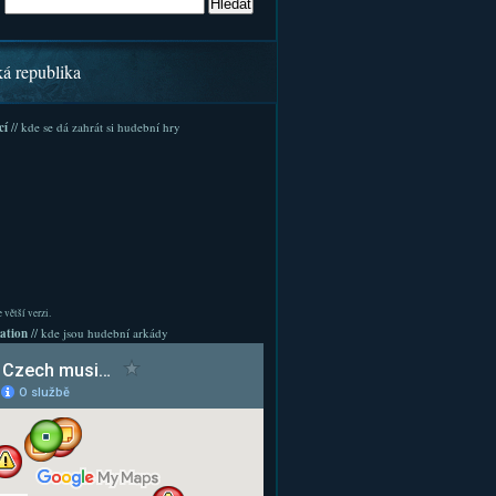
ká republika
cí
// kde se dá zahrát si hudební hry
 větší verzi.
ation
// kde jsou hudební arkády