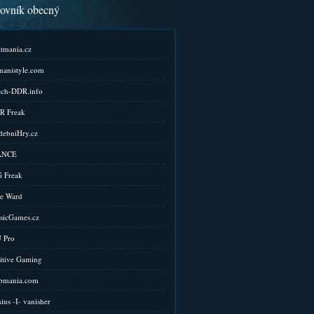
kovník obecný
tmania.cz
anistyle.com
ch-DDR.info
R Freak
ebniHry.cz
ANCE
 Freak
e Ward
sicGames.cz
 Pro
itive Gaming
pmania.com
ius -I- vanisher